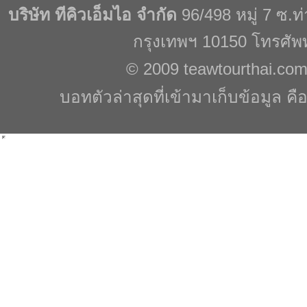
บริษัท ทีคิวเอ็มไอ จำกัด
96/498 หมู่ 7 ซ.
กรุงเทพฯ 10150 โทรศัพ
© 2009
teawtourthai.co
บอทตัวล่าสุดที่เข้ามาเก็บข้อมูล คื