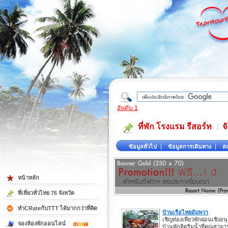
ใต้
อันดับ 1
ที่พัก โรงแรม รีสอร์ท
จ
:
ข้อมูลทั่วไป
ข้อมูลการเดินทาง
สถ
หน้าหลัก
ที่เที่ยวทั่วไทย 76 จังหวัด
ทำCRateกับTTT ได้มากกว่าที่คิด
บ้านเรือไทยอัมพวา
เชิญท่องเที่ยวพักผ่อนเชิงอ
จองห้องพักออนไลน์
บ้านพักติดริมน้ำที่คุณสาม