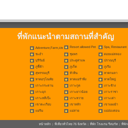
ที่พักแนะนำตามสถานที่สำคัญ
Resort allowed Pet
Spa, Restaurant
Adventure,Farm,แพ
ชะอำ
ชุมพร
ดอยแม่สลอง
บุรีรัมย์
ประตูท่าแพ
ปราณบุรี
ภูชี้ฟ้า
ภูเก็ต
ภูเรือ
สุพรรณบุรี
หัวหิน
หาดกมลา
หาดอรุโณทัย
หาดแม่รำพึง
หาดใหญ่
เกาะกระดาน
เกาะกูด
เกาะช้าง
เกาะมุก
เกาะยาวน้อย
เกาะราชา
เกาะหลีเป๊ะ
เกาะหวาย
เกาะเต่า
เขาตะเกียบ
เขาหลัก
เขาแผงม้า
แม่ริม
แม่สาย
แม่ฮ่องสอน
หน้าหลัก
ที่เที่ยวทั่วไทย 76 จังหวัด
ที่พัก โรงแรม รีสอร์ท
ที่พ
|
|
|