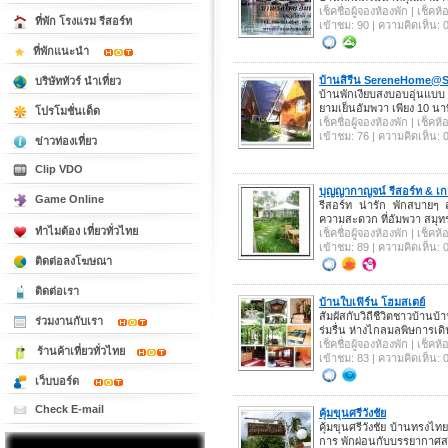
เช็คชื่อผู้จองห้องพัก | เช็ค
ที่พัก โรงแรม รีสอร์ท
เข้าชม: 90 | ความคิดเห็น: 
ที่พักแนะนำ
บ้านสิรีน SereneHome
บริษัททัวร์ นำเที่ยว
บ้านพักเงียบสงบอบอุ่นแ
ยามเย็นอัมพวา เพียง 10 นาท
โปรโมชั่นเด็ด
เช็คชื่อผู้จองห้องพัก | เช็ค
เข้าชม: 76 | ความคิดเห็น: 
ข่าวท่องเที่ยว
Clip VDO
บุญญากาญจน์ รีสอร์ท & เก
Game Online
รีสอร์ท น่ารัก พักสบายๆ 
ความสะดวก ที่อัมพวา สมุทร
ทำไมต้อง เที่ยวทั่วไทย
เช็คชื่อผู้จองห้องพัก | เช็ค
เข้าชม: 89 | ความคิดเห็น: 
ติดต่อลงโฆษณา
ติดต่อเรา
บ้านใบเฟิร์น โฮมสเตย์
สัมผัสกับวิถีชืวิตชาวบ้าน
ร่วมงานกับเรา
ร่มรื่น ห่างไกลมลพิษการเ
เช็คชื่อผู้จองห้องพัก | เช็ค
ร้านค้าเที่ยวทั่วไทย
เข้าชม: 83 | ความคิดเห็น: 
เว็บบอร์ด
Check E-mail
คุ้มขุนศรีวังชัย
คุ้มขุนศรีวังชัย บ้านทรงไ
การ พักผ่อนกับบรรยากาศ