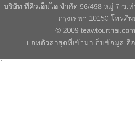
บริษัท ทีคิวเอ็มไอ จำกัด
96/498 หมู่ 7 ซ.
กรุงเทพฯ 10150 โทรศัพ
© 2009
teawtourthai.co
บอทตัวล่าสุดที่เข้ามาเก็บข้อมูล คื