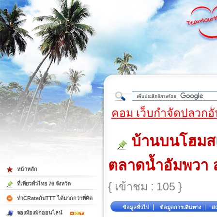
ใต้
คอม เว็บกำจัดปลวกอั
บ้านบนโฮมสเต
ตลาดน้ำอัมพวา ล่
หน้าหลัก
{ เข้าชม : 105 }
ที่เที่ยวทั่วไทย 76 จังหวัด
ทำCRateกับTTT ได้มากกว่าที่คิด
ข้อมูลทั่วไป
ข้อมูลการเดินทาง
สถ
จองห้องพักออนไลน์