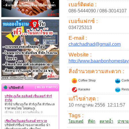
เบอร์ติดต่อ :
086-5444090 / 086-3014107
เบอร์แฟกซ์ :
034725313
E-mail :
chatchadhad@gmail.com
Website :
http://www.baanbonhomestay
สิ่งอำนวยความสะดวก :
Coffee Shop
Conf
{ พบ 33 รายการ }
บริษัททัวร์
Karaoke
Resta
บริษัท ภูเก็ต ฮอลิเดย์ เซ็นเตอร์ ทัวร์
แก้ไขล่าสุด :
จำกัด
ทัวร์นำเที่ยวภูเก็ต ทัวร์ภูเก็ต ทัวร์ทะเล
10 กรกฏาคม 2556 12:11:57
ราคาคนไทย โดยคนภูเ
เข้าชม: 132 | ความคิดเห็น: 0
Tags :
เชียงใหม่วันเดอร์แลนด์ ทราเวล
โฮมสเตย์
ที่พัก
ตลาดน้ำ
ป่าชาย
บริษัททัวร์ชั้นนำของภาคเหนือ นำ