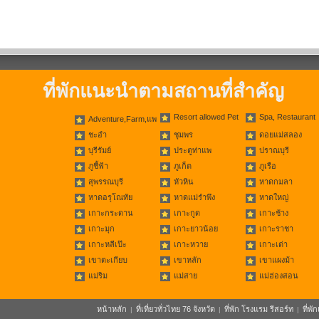
ที่พักแนะนำตามสถานที่สำคัญ
Resort allowed Pet
Spa, Restaurant
Adventure,Farm,แพ
ชะอำ
ชุมพร
ดอยแม่สลอง
บุรีรัมย์
ประตูท่าแพ
ปราณบุรี
ภูชี้ฟ้า
ภูเก็ต
ภูเรือ
สุพรรณบุรี
หัวหิน
หาดกมลา
หาดอรุโณทัย
หาดแม่รำพึง
หาดใหญ่
เกาะกระดาน
เกาะกูด
เกาะช้าง
เกาะมุก
เกาะยาวน้อย
เกาะราชา
เกาะหลีเป๊ะ
เกาะหวาย
เกาะเต่า
เขาตะเกียบ
เขาหลัก
เขาแผงม้า
แม่ริม
แม่สาย
แม่ฮ่องสอน
หน้าหลัก
ที่เที่ยวทั่วไทย 76 จังหวัด
ที่พัก โรงแรม รีสอร์ท
ที่พ
|
|
|