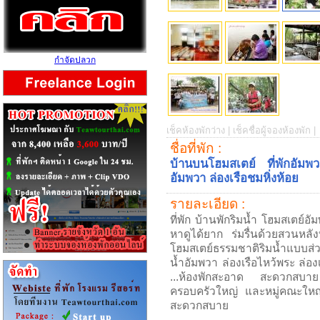
กำจัดปลวก
เช็คห้องพักว่าง |
เช็คชื่อผู้จองห้องพัก |
ชื่อที่พัก :
บ้านบนโฮมสเตย์ ที่พักอัมพ
อัมพวา ล่องเรือชมหิ่งห้อย
รายละเอียด :
ที่พัก บ้านพักริมน้ำ โฮมสเตย์อ
หาดูได้ยาก ร่มรื่นด้วยสวนหล
โฮมสเตย์ธรรมชาติริมน้ำแบบส่วน
น้ำอัมพวา ล่องเรือไหว้พระ ล่อง
...ห้องพักสะอาด สะดวกสบาย
ครอบครัวใหญ่ และหมู่คณะใหญ
สะดวกสบาย