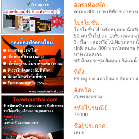
อัตราห้องพัก :
คนละ 300 บาท (ที่พัก + อาหารเ
โปรโมชั่น :
โปรโมชั่น สำหรับหมู่คณะนักเรี
50 คนขึ้นไป ลด 15% แพคเกจพิเ
3 มื้อ +ล่องเรือไปเที่ยวตลาดน
ปกติ คนละ 800 บาท/แพคเกจ พิเ
บาท /แพคเกจ
ฟรี ห้องประชุม สัมมนา ริมแม่น้
ที่ตั้ง :
89 หมู่ 7 ต.แควอ้อม อ.อัมพวา
จังหวัด :
สมุทรสงคราม
รหัสไปรษณีย์ :
75000
ชื่อผู้ประกาศ :
เหมย