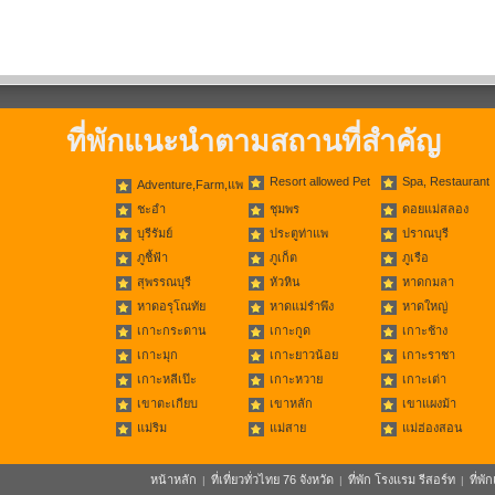
ที่พักแนะนำตามสถานที่สำคัญ
Resort allowed Pet
Spa, Restaurant
Adventure,Farm,แพ
ชะอำ
ชุมพร
ดอยแม่สลอง
บุรีรัมย์
ประตูท่าแพ
ปราณบุรี
ภูชี้ฟ้า
ภูเก็ต
ภูเรือ
สุพรรณบุรี
หัวหิน
หาดกมลา
หาดอรุโณทัย
หาดแม่รำพึง
หาดใหญ่
เกาะกระดาน
เกาะกูด
เกาะช้าง
เกาะมุก
เกาะยาวน้อย
เกาะราชา
เกาะหลีเป๊ะ
เกาะหวาย
เกาะเต่า
เขาตะเกียบ
เขาหลัก
เขาแผงม้า
แม่ริม
แม่สาย
แม่ฮ่องสอน
หน้าหลัก
ที่เที่ยวทั่วไทย 76 จังหวัด
ที่พัก โรงแรม รีสอร์ท
ที่พ
|
|
|