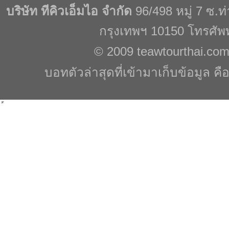
บริษัท ทีคิวเอ็มไอ จำกัด
96/498 หมู่ 7 ซ.
กรุงเทพฯ 10150 โทรศัพ
© 2009
teawtourthai.co
บอทตัวล่าสุดที่เข้ามาเก็บข้อมูล คื