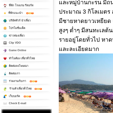
และหมู่บ้านกะรน ม
ที่พัก โรงแรม รีสอร์ท
ประมาณ 3 กิโลเมตร 
ที่พักแนะนำ
มีชายหาดยาวเหยียด 
บริษัททัวร์ นำเที่ยว
โปรโมชั่นเด็ด
สูงๆ ต่ำๆ มีสนทะเลต้
ข่าวท่องเที่ยว
รายอยู่โดยทั่วไป หา
Clip VDO
และละเอียดมาก
Game Online
ทำไมต้อง เที่ยวทั่วไทย
ติดต่อลงโฆษณา
ติดต่อเรา
ร่วมงานกับเรา
ร้านค้าเที่ยวทั่วไทย
เว็บบอร์ด
Check E-mail