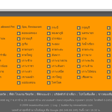
 allowed Pet
Spa, Restaurant
กระบี่
กรุยบุรี
ดอยแม่สลอง
ทองผาภูมิ
นครนายก
่าแพ
ปราณบุรี
ปากช่อง
ปาย
ภูเรือ
ระยอง
วังน้ำเขียว
หาดกมลา
หาดกะตะ
หาดกะรน
รำพึง
หาดใหญ่
อัมพวา
อ่าวนาง
ด
เกาะช้าง
เกาะนางยวน
เกาะพะงัน
าวน้อย
เกาะราชา
เกาะลันตา
เกาะล้าน
วาย
เกาะเต่า
เกาะเสม็ด
เกาะไม้ท่อน
ก
เขาแผงม้า
เขาใหญ่
เชียงคาน
แม่ฮ่องสอน
ไทรโยค
ังหวัด
ที่พัก โรงแรม รีสอร์ท
ที่พักแนะนำ
บริษัททัวร์ นำเที่ยว
โปรโมชั่นเด็ด
ข่าวท่องเที่
|
|
|
|
|
498 หมู่ 7 ซ.ท่าข้าม 28 ถนนท่าข้าม แขวงแสมดำ เขตบางขุนเทียน กรุงเทพฯ 10150 โทรศัพท์ 0-245
© 2009
teawtourthai.com
|
Log.
|
builder by
ninewebsite.com
บอทตัวล่าสุดที่เข้ามาเก็บข้อมูล คือ Google (66.249.69.195) วันนี้ เวลา 16.32 น.