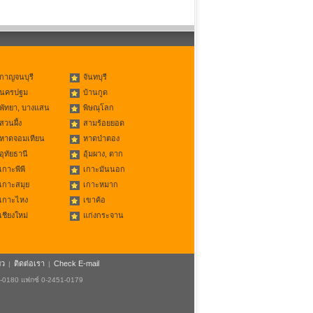
กาญจนบุรี
จันทบุรี
นครปฐม
บ้านกูด
พัทยา, บางแสน
พิษณุโลก
สวนผึ้ง
สามร้อยยอด
หาดจอมเทียน
หาดป่าตอง
อุทัยธานี
อุ้มผาง, ตาก
เกาะพีพี
เกาะมันนอก
เกาะสมุย
เกาะหมาก
เกาะไหง
เขาค้อ
เชียงใหม่
แก่งกระจาน
ยว
ติดต่อเรา
Check E-mail
|
|
1-0180 แฟกซ์ 0-2451-0179