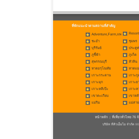
ที่พักแนะนำตามสถานที่สำคัญ
Resort
Adventure,Farm,แพ
ชะอำ
ชุมพร
บุรีรัมย์
ประตูท
ภูชี้ฟ้า
ภูเก็ต
สุพรรณบุรี
หัวหิน
หาดอรุโณทัย
หาดแม่
เกาะกระดาน
เกาะกู
เกาะมุก
เกาะย
เกาะหลีเป๊ะ
เกาะห
เขาตะเกียบ
เขาหลั
แม่ริม
แม่สาย
หน้าหลัก
ที่เที่ยวทั่วไทย 76 จ
|
บริษัท ทีคิวเอ็มไอ จำกัด
96/