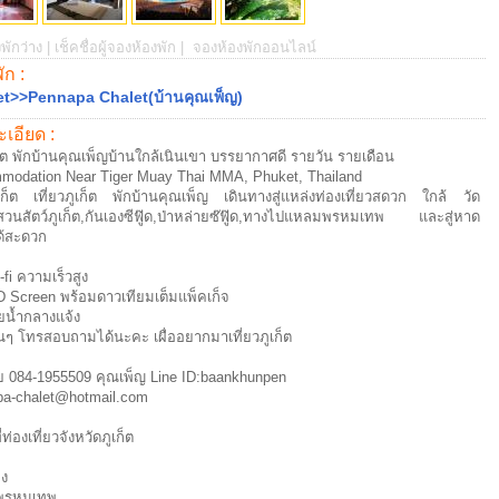
พักว่าง |
เช็คชื่อผู้จองห้องพัก |
จองห้องพักออนไลน์
พัก :
t>>Pennapa Chalet(บ้านคุณเพ็ญ)
เอียด :
ก็ต พักบ้านคุณเพ็ญบ้านใกล้เนินเขา บรรยากาศดี รายวัน รายเดือน
odation Near Tiger Muay Thai MMA, Phuket, Thailand
ภูเก็ต เที่ยวภูเก็ต พักบ้านคุณเพ็ญ เดินทางสู่แหล่งท่องเที่ยวสดวก ใกล้ วัด
วนสัตว์ภูเก็ต,กันเองซีฟู๊ด,ป่าหล่ายซ๊ฟู๊ด,ทางไปแหลมพรหมเทพ และสู่หาด
ด้สะดวก
-fi ความเร็วสูง
 Screen พร้อมดาวเทียมเต็มแพ็คเก็จ
ยน้ำกลางแจ้ง
่นๆ โทรสอบถามได้นะคะ เผื่ออยากมาเที่ยวภูเก็ต
 084-1955509 คุณเพ็ญ Line ID:baankhunpen
pa-chalet@hotmail.com
ท่องเที่ยวจังหวัดภูเก็ต
ง
พรหมเทพ