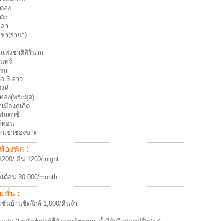
าตอง
ตะ
มลา
าชา(รายา)
แห่งชาติสิรินาถ
ินทร์
รน
ิว 3 อ่าว
งห์
ทอง(พระผุด)
าเมืองภูเก็ต
แฟนตาซี
้ท่อน
ิวเขาช่องขาด
ห้องพัก :
1200/ คืน 1200/ night
/เดือน 30.000/month
ชั่น :
ชั่นบ้านชิดใกล้ 1,000/คืนจ้า