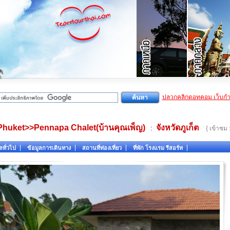
ปลวกคลิกดอทคอม เว็บก
Phuket>>Pennapa Chalet(บ้านคุณเพ็ญ)
จังหวัดภูเก็ต
:
{ เข้าชม 
ลทั่วไป
ข้อมูลการเดินทาง
สถานที่ท่องเที่ยว
ที่พัก โรงแรม รีสอร์ท