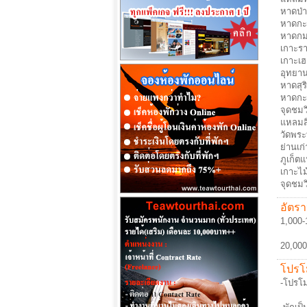
หาดป่
หาดกะ
หาดก
เกาะร
เกาะเฮ
อุทยาน
หาดสุร
หาดกะ
จุดชมว
แหลมสิ
วัดพระ
ย่านเก่
ภูเก็ต
เกาะไม
จุดชมว
อัตรา
1,000-
20,000
โปรโม
-โปรโม