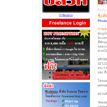
เช็คห้อง
กำจัดปลวก
ชื่อที่
Phuke
รายละ
พักภูเ
Accomm
ที่พัก
ฉลอง,ส
ต่างๆไ
ฟรี!!Wi
32"LCD
สระว่า
และ อื
โทรเลย
penna
สถานที่
วัดฉลอ
แหลม