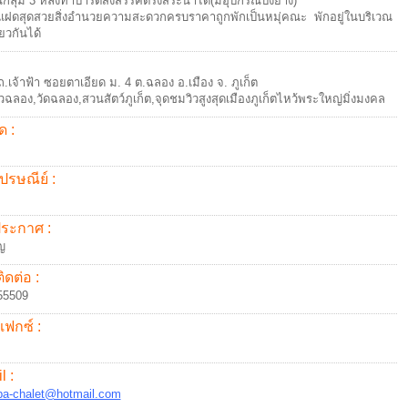
นกลุ่ม 3 หลังทำปาร์ตี้สังสรรค์ตรงสระน้ำได้(มีอุปกรณ์ปิ้งย่าง)
งแฝดสุดสวยสิ่งอำนวยความสะดวกครบราคาถูกพักเป็นหมุ่คณะ พักอยู่ในบริเวณ
ียวกันได้
ถ.เจ้าฟ้า ซอยตาเอียด ม. 4 ต.ฉลอง อ.เมือง จ. ภูเก็ต
าวฉลอง,วัดฉลอง,สวนสัตว์ภูเก็ต,จุดชมวิวสูงสุดเมืองภูเก็ตไหว้พระใหญ่มิ่งมงคล
ด :
ปรษณีย์ :
้ประกาศ :
ญ
ิดต่อ :
55509
แฟกซ์ :
l :
pa-chalet@hotmail.com