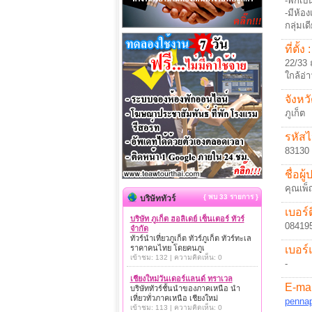
-พักเป็
-มีห้อ
กลุ่มเด
ที่ตั้ง :
22/33 
ใกล้อ่
จังหวั
ภูเก็ต
รหัสไ
83130
ชื่อผู
คุณเพ็
{ พบ 33 รายการ }
บริษัททัวร์
เบอร์ต
บริษัท ภูเก็ต ฮอลิเดย์ เซ็นเตอร์ ทัวร์
08419
จำกัด
ทัวร์นำเที่ยวภูเก็ต ทัวร์ภูเก็ต ทัวร์ทะเล
เบอร์
ราคาคนไทย โดยคนภูเ
เข้าชม: 132 | ความคิดเห็น: 0
-
เชียงใหม่วันเดอร์แลนด์ ทราเวล
E-mai
บริษัททัวร์ชั้นนำของภาคเหนือ นำ
เที่ยวทั่วภาคเหนือ เชียงใหม่
penna
เข้าชม: 113 | ความคิดเห็น: 0