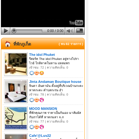
ที่พักภูเก็ต
{ พบ 82 รายการ }
The idol Phuket
รีสอร์ท The idol Phuket อยู่ทางไปรา
ไวย์ ใกล้หาดในหาน แหลมพร
เข้าชม: 72 | ความคิดเห็น: 0
Jinta Andaman Boutique house
จินตา อันดามัน ตั้งอยู่ที่บริเวณบ้านกะตะ
หาดกะตะ ตำบลกะรน อำ
เข้าชม: 78 | ความคิดเห็น: 0
MOOD MANSION
ที่พักคุณภาพ ราคาเป็นกันเอง มาสัมผัส
กับเราได้ที่ หาดกมลา จ.ภ
เข้าชม: 77 | ความคิดเห็น: 0
Cafe'@Luv22