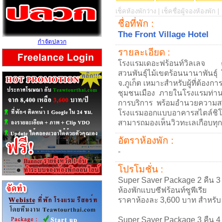
เช็คห้องพักว่าง |
เช็คชื่อผู้จองห้องพัก |
ชื่อที่พัก :
The Front Village Hotel
กำจัดปลวก
รายละเอียด :
โรงแรมเดอะฟร้อนท์วิลเลจ ตั้
สวนพันธุ์ไม้เขตร้อนนานาพันธ
จ.ภูเก็ต เหมาะสำหรับผู้ที่ต้อ
ชุมชนเมือง ภายในโรงแรมท่านจ
การบริการ พร้อมอำนวยความสะดว
โรงแรมออกแบบอาคารสไตล์ชิโน-
สามารถมองเห็นวิวทะเลเกือบทุก
อัตราห้องพัก :
-
โปรโมชั่น :
Super Saver Package 2 คืน 3 
ห้องพักแบบซีฟร้อนท์ซูพีเรีย
ราคาห้องละ 3,600 บาท สำหรับ 
Super Saver Package 3 คืน 4 