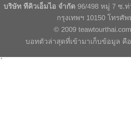
บริษัท ทีคิวเอ็มไอ จำกัด
96/498 หมู่ 7 ซ.
กรุงเทพฯ 10150 โทรศัพ
© 2009
teawtourthai.co
บอทตัวล่าสุดที่เข้ามาเก็บข้อมูล คื