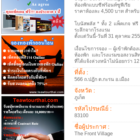
ห้องพักแบบซีฟร้อนท์ซูพีเรีย
ราคาห้องละ 4,500 บาท สำหรับ 
โบนัสพลัส * ทั้ง 2 แพ็คเกจ ฟร
ระลึกจากโรงแรม
ตั้งแต่วันนี้-วันที่ 31 ตุลาคม 25
เงื่อนไขการจอง -- ผู้เข้าพักต
ห้องพัก และโรงแรมขอสงวนสิทธ
ที่ได้แจ้งล่วงหน้าไม่น้อยกว่า 12
ที่ตั้ง :
566 ถ.ปฎัก ต.กะรน อ.เมือง
จังหวัด :
ภูเก็ต
รหัสไปรษณีย์ :
83100
ชื่อผู้ประกาศ :
The Front Village