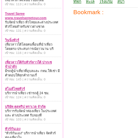
เที่ยวทั่วภาคเหนือ เชียงใหม่
ที่พัก
ทะเล
โรงแรม
สปา
เข้าชม: 113 | ความคิดเห็น: 0
Bookmark :
Travel Spree
www.travelspreetour.com
รับจัดนำเที่ยว ทั่วไทยและต่างประเทศ
ทัวร์ไทยสำหรับชาวต่างชาต
เข้าชม: 131 | ความคิดเห็น: 0
วินนิ่งทัวร์
เที่ยวลาวใต้โดยคนพื้อนที่นำเที่ยว
โดยตรง ประสบการณ์ยาวนาน บริ
เข้าชม: 116 | ความคิดเห็น: 0
เที่ยวลาวใต้กับทัวร์ลาวใต้ ปากเซ
จำปาสัก
มีรถตู้นำเที่ยวที่อุบลและ กทม.ให้เช่า มี
คำตอบให้ทุกคำถามเกี่
เข้าชม: 145 | ความคิดเห็น: 0
สไมล์ไทยทัวร์
บริการนำเที่ยว เช่ารถตู้ 24 ชม.
เข้าชม: 124 | ความคิดเห็น: 0
บริษัท คูลทริป ทราเวล จำกัด
บริการรับจัดนำท่องเที่ยว ในประเทศ
และ ต่างประเทศ รับจองที่
เข้าชม: 103 | ความคิดเห็น: 0
ทัวร์กันเอง
"ทัวร์กันเอง" บริการนำเที่ยว จัดทัวร์
ท่องเที่ยวใน