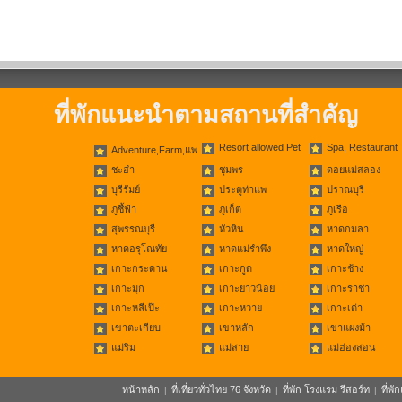
ที่พักแนะนำตามสถานที่สำคัญ
Resort allowed Pet
Spa, Restaurant
Adventure,Farm,แพ
ชะอำ
ชุมพร
ดอยแม่สลอง
บุรีรัมย์
ประตูท่าแพ
ปราณบุรี
ภูชี้ฟ้า
ภูเก็ต
ภูเรือ
สุพรรณบุรี
หัวหิน
หาดกมลา
หาดอรุโณทัย
หาดแม่รำพึง
หาดใหญ่
เกาะกระดาน
เกาะกูด
เกาะช้าง
เกาะมุก
เกาะยาวน้อย
เกาะราชา
เกาะหลีเป๊ะ
เกาะหวาย
เกาะเต่า
เขาตะเกียบ
เขาหลัก
เขาแผงม้า
แม่ริม
แม่สาย
แม่ฮ่องสอน
หน้าหลัก
ที่เที่ยวทั่วไทย 76 จังหวัด
ที่พัก โรงแรม รีสอร์ท
ที่พ
|
|
|