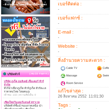
เบอร์ติดต่อ :
-
เบอร์แฟกซ์ :
-
E-mail :
-
Website :
-
สิ่งอำนวยความสะดวก :
Cable TV
Coffe
{ พบ 33 รายการ }
บริษัททัวร์
Massage
Swim
บริษัท ภูเก็ต ฮอลิเดย์ เซ็นเตอร์ ทัวร์
Room Service
จำกัด
ทัวร์นำเที่ยวภูเก็ต ทัวร์ภูเก็ต ทัวร์ทะเล
แก้ไขล่าสุด :
ราคาคนไทย โดยคนภูเ
เข้าชม: 132 | ความคิดเห็น: 0
26 สิงหาคม 2552 11:01:30
เชียงใหม่วันเดอร์แลนด์ ทราเวล
Tags :
บริษัททัวร์ชั้นนำของภาคเหนือ นำ