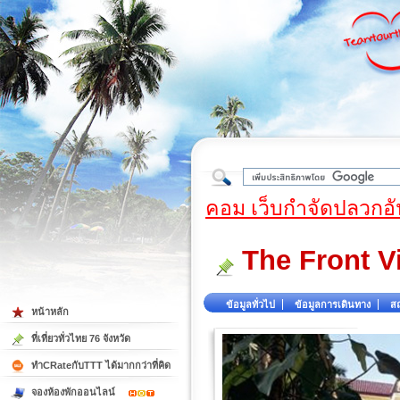
ใต้
คอม เว็บกำจัดปลวกอั
The Front Vi
ข้อมูลทั่วไป
ข้อมูลการเดินทาง
สถ
หน้าหลัก
ที่เที่ยวทั่วไทย 76 จังหวัด
ทำCRateกับTTT ได้มากกว่าที่คิด
จองห้องพักออนไลน์