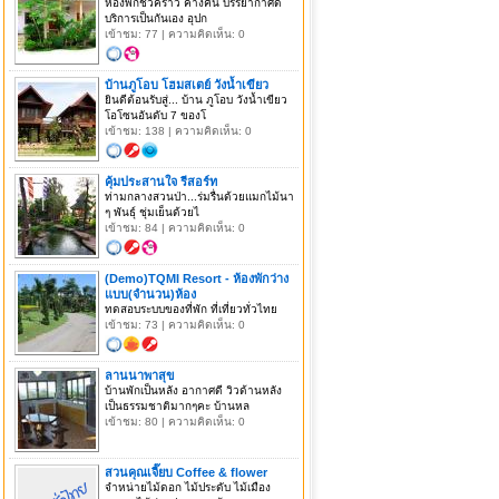
ห้องพักชั่วคราว ค้างคืน บรรยากาศดี
บริการเป็นกันเอง อุปก
เข้าชม: 77 | ความคิดเห็น: 0
บ้านภูโอบ โฮมสเตย์ วังน้ำเขียว
ยินดีต้อนรับสู่... บ้าน ภูโอบ วังน้ำเขียว
โอโซนอันดับ 7 ของโ
เข้าชม: 138 | ความคิดเห็น: 0
คุ้มประสานใจ รีสอร์ท
ท่ามกลางสวนป่า...ร่มรื่นด้วยแมกไม้นา
ๆ พันธุ์ ชุ่มเย็นด้วยไ
เข้าชม: 84 | ความคิดเห็น: 0
(Demo)TQMI Resort - ห้องพักว่าง
แบบ(จำนวน)ห้อง
ทดสอบระบบของที่พัก ที่เที่ยวทั่วไทย
เข้าชม: 73 | ความคิดเห็น: 0
ลานนาพาสุข
บ้านพักเป็นหลัง อากาศดี วิวด้านหลัง
เป็นธรรมชาติมากๆคะ บ้านหล
เข้าชม: 80 | ความคิดเห็น: 0
สวนคุณเจี๊ยบ Coffee & flower
จำหน่ายไม้ดอก ไม้ประดับ ไม้เมือง