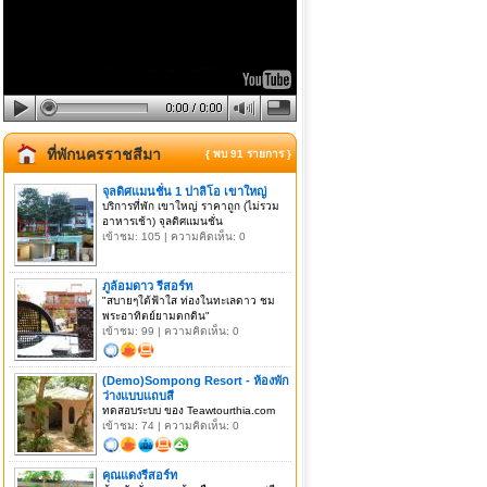
ที่พักนครราชสีมา
{ พบ 91 รายการ }
จุลดิศแมนชั่น 1 ปาลิโอ เขาใหญ่
บริการที่พัก เขาใหญ่ ราคาถูก (ไม่รวม
อาหารเช้า) จุลดิศแมนชั่น
เข้าชม: 105 | ความคิดเห็น: 0
ภูล้อมดาว รีสอร์ท
"สบายๆใต้ฟ้าใส ท่องในทะเลดาว ชม
พระอาทิตย์ยามตกดิน"
เข้าชม: 99 | ความคิดเห็น: 0
(Demo)Sompong Resort - ห้องพัก
ว่างแบบแถบสี
ทดสอบระบบ ของ Teawtourthia.com
เข้าชม: 74 | ความคิดเห็น: 0
คุณแดงรีสอร์ท