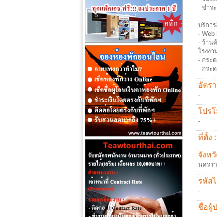
- ชำระ
บริการ
- Web 
- ร้าน
โรงงา
- กระด
- กระด
อัตรา
-
โปรโม
-
ที่ตั้ง :
จังหวั
นครรา
รหัสไ
-
ชื่อผู
-