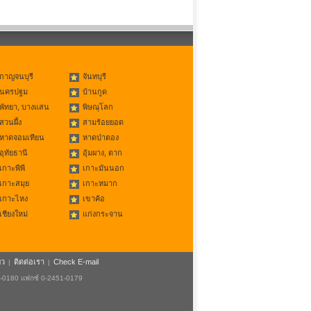
กาญจนบุรี
จันทบุรี
นครปฐม
บ้านกูด
พัทยา, บางแสน
พิษณุโลก
สวนผึ้ง
สามร้อยยอด
หาดจอมเทียน
หาดป่าตอง
อุทัยธานี
อุ้มผาง, ตาก
เกาะพีพี
เกาะมันนอก
เกาะสมุย
เกาะหมาก
เกาะไหง
เขาค้อ
เชียงใหม่
แก่งกระจาน
ยว
ติดต่อเรา
Check E-mail
|
|
1-0180 แฟกซ์ 0-2451-0179