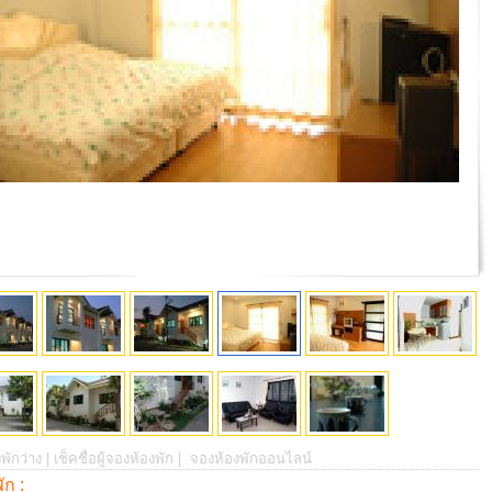
พักว่าง |
เช็คชื่อผู้จองห้องพัก |
จองห้องพักออนไลน์
พัก :