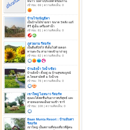
หนาว ไม้ต่างประเทศ พร้อมกาแ
เข้าชม: 69 | ความคิดเห็น: 0
บ้านไร่อนัญธิดา
เป็นบ้านไม้ชายเขา ขนาด 5หลัง แอร์
ทีวี ตู้เย็น เครื่องทำน้ำ
เข้าชม: 81 | ความคิดเห็น: 0
ภูสวยงาม รีสอร์ท
เป็นผื่นที่39ไร่ ที่เต็มไปด้วยดอก
ทานตะวัน สามารตเข้ามาถ่ายรู
เข้าชม: 82 | ความคิดเห็น: 0
บ้านอิงน้ำ วังน้ำเขียว
บ้านอิงน้ำ ตั้งอยู่ ณ บ้านสุขสมบูรณ์
ต.ไทยสามัคคี อ.วังน้ำเข
เข้าชม: 78 | ความคิดเห็น: 0
เขาใหญ่ ไอหนาว รีสอร์ท
คุณจะได้สดชื่นกับอากาศบริสุทธ์ และ
สายหมอกลมเย็นยามเช้า ชาร์
เข้าชม: 108 | ความคิดเห็น: 0
Baan Munta Resort : บ้านมันตา
รีสอร์ท
เขาใหญ่ เป็นสถานที่ท่องเที่ยวที่ผู้คน