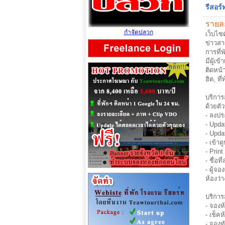
รีสอร์
รายละ
กำจัดปลวก
เว็บไซ
ข่าวสา
การที่
มีผู้เ
ติดหน้
ฮิต, ที
บริการ
ด้วยตั
- ลงปร
- Upda
- Upda
- เข้าด
- Prin
- ชื่อ
- ผู้จ
ห้องว่
บริการ
- จองห
- เช็ค
- จองท