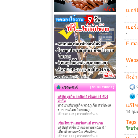
เบอร์ต
-
เบอร์
-
E-mai
-
Websi
-
สิ่ง
C
{ พบ 33 รายการ }
บริษัททัวร์
R
บริษัท ภูเก็ต ฮอลิเดย์ เซ็นเตอร์ ทัวร์
จำกัด
แก้ไข
ทัวร์นำเที่ยวภูเก็ต ทัวร์ภูเก็ต ทัวร์ทะเล
ราคาคนไทย โดยคนภูเ
14 กุม
เข้าชม: 125 | ความคิดเห็น: 0
Tags 
เชียงใหม่วันเดอร์แลนด์ ทราเวล
บริษัททัวร์ชั้นนำของภาคเหนือ นำ
รีสอร์ท
เที่ยวทั่วภาคเหนือ เชียงใหม่
เข้าชม: 111 | ความคิดเห็น: 0