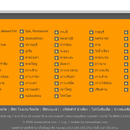
 allowed Pet
Spa, Restaurant
กระบี่
กรุยบุรี
ดอยแม่สลอง
ทองผาภูมิ
นครนายก
่าแพ
ปราณบุรี
ปากช่อง
ปาย
ภูเรือ
ระยอง
วังน้ำเขียว
หาดกมลา
หาดกะตะ
หาดกะรน
รำพึง
หาดใหญ่
อัมพวา
อ่าวนาง
ด
เกาะช้าง
เกาะนางยวน
เกาะพะงัน
าวน้อย
เกาะราชา
เกาะลันตา
เกาะล้าน
วาย
เกาะเต่า
เกาะเสม็ด
เกาะไม้ท่อน
ก
เขาแผงม้า
เขาใหญ่
เชียงคาน
แม่ฮ่องสอน
ไทรโยค
ังหวัด
ที่พัก โรงแรม รีสอร์ท
ที่พักแนะนำ
บริษัททัวร์ นำเที่ยว
โปรโมชั่นเด็ด
ข่าวท่องเที่
|
|
|
|
|
498 หมู่ 7 ซ.ท่าข้าม 28 ถนนท่าข้าม แขวงแสมดำ เขตบางขุนเทียน กรุงเทพฯ 10150 โทรศัพท์ 0-245
© 2009
teawtourthai.com
|
Log.
|
builder by
ninewebsite.com
บอทตัวล่าสุดที่เข้ามาเก็บข้อมูล คือ Yandex (213.180.203.251) วันนี้ เวลา 09.28 น.