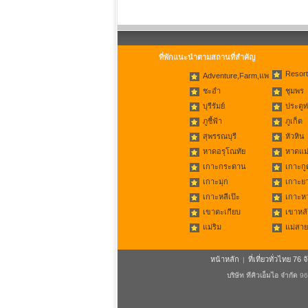
ที่พักแนะนำตามสถานที่สำคัญ
Resort
Adventure,Farm,แพ
ชะอำ
ชุมพร
บุรีรัมย์
ประตูท
ภูชี้ฟ้า
ภูเก็ต
สุพรรณบุรี
หัวหิน
หาดอรุโณทัย
หาดแม่
เกาะกระดาน
เกาะกู
เกาะมุก
เกาะย
เกาะหลีเป๊ะ
เกาะห
เขาตะเกียบ
เขาหลั
แม่ริม
แม่สาย
หน้าหลัก
ที่เที่ยวทั่วไทย 76 จ
|
บริษัท ทีคิวเอ็มไอ จำกัด
96/