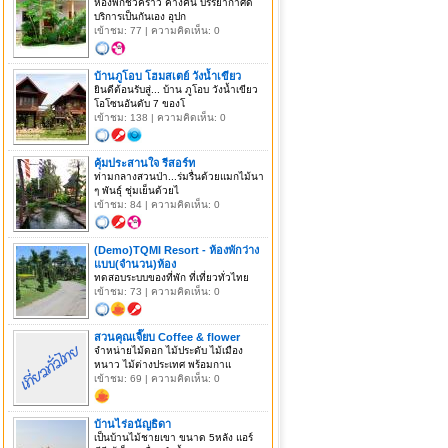
ห้องพักชั่วคราว ค้างคืน บรรยากาศดี
บริการเป็นกันเอง อุปก
เข้าชม: 77 | ความคิดเห็น: 0
บ้านภูโอบ โฮมสเตย์ วังน้ำเขียว
ยินดีต้อนรับสู่... บ้าน ภูโอบ วังน้ำเขียว
โอโซนอันดับ 7 ของโ
เข้าชม: 138 | ความคิดเห็น: 0
คุ้มประสานใจ รีสอร์ท
ท่ามกลางสวนป่า...ร่มรื่นด้วยแมกไม้นา
ๆ พันธุ์ ชุ่มเย็นด้วยไ
เข้าชม: 84 | ความคิดเห็น: 0
(Demo)TQMI Resort - ห้องพักว่าง
แบบ(จำนวน)ห้อง
ทดสอบระบบของที่พัก ที่เที่ยวทั่วไทย
เข้าชม: 73 | ความคิดเห็น: 0
สวนคุณเจี๊ยบ Coffee & flower
จำหน่ายไม้ดอก ไม้ประดับ ไม้เมือง
หนาว ไม้ต่างประเทศ พร้อมกาแ
เข้าชม: 69 | ความคิดเห็น: 0
บ้านไร่อนัญธิดา
เป็นบ้านไม้ชายเขา ขนาด 5หลัง แอร์