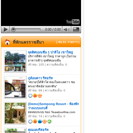
ที่พักนครราชสีมา
{ พบ 91 รายการ }
จุลดิศแมนชั่น 1 ปาลิโอ เขาใหญ่
บริการที่พัก เขาใหญ่ ราคาถูก (ไม่รวม
อาหารเช้า) จุลดิศแมนชั่น
เข้าชม: 105 | ความคิดเห็น: 0
ภูล้อมดาว รีสอร์ท
"สบายๆใต้ฟ้าใส ท่องในทะเลดาว ชม
พระอาทิตย์ยามตกดิน"
เข้าชม: 99 | ความคิดเห็น: 0
(Demo)Sompong Resort - ห้องพัก
ว่างแบบแถบสี
ทดสอบระบบ ของ Teawtourthia.com
เข้าชม: 74 | ความคิดเห็น: 0
คุณแดงรีสอร์ท