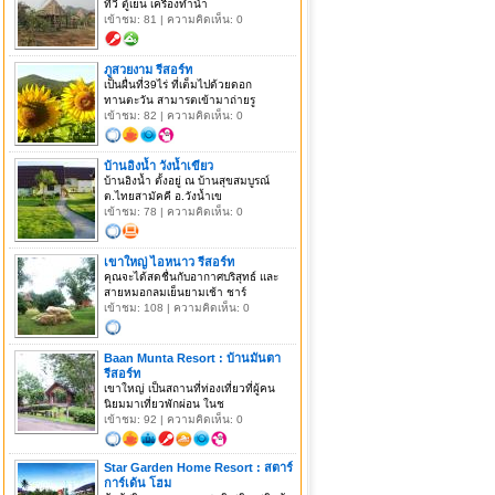
ทีวี ตู้เย็น เครื่องทำน้ำ
เข้าชม: 81 | ความคิดเห็น: 0
ภูสวยงาม รีสอร์ท
เป็นผื่นที่39ไร่ ที่เต็มไปด้วยดอก
ทานตะวัน สามารตเข้ามาถ่ายรู
เข้าชม: 82 | ความคิดเห็น: 0
บ้านอิงน้ำ วังน้ำเขียว
บ้านอิงน้ำ ตั้งอยู่ ณ บ้านสุขสมบูรณ์
ต.ไทยสามัคคี อ.วังน้ำเข
เข้าชม: 78 | ความคิดเห็น: 0
เขาใหญ่ ไอหนาว รีสอร์ท
คุณจะได้สดชื่นกับอากาศบริสุทธ์ และ
สายหมอกลมเย็นยามเช้า ชาร์
เข้าชม: 108 | ความคิดเห็น: 0
Baan Munta Resort : บ้านมันตา
รีสอร์ท
เขาใหญ่ เป็นสถานที่ท่องเที่ยวที่ผู้คน
นิยมมาเที่ยวพักผ่อน ในช
เข้าชม: 92 | ความคิดเห็น: 0
Star Garden Home Resort : สตาร์
การ์เด้น โฮม