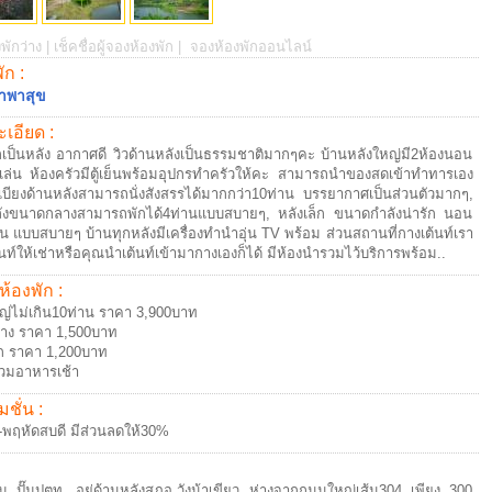
พักว่าง |
เช็คชื่อผู้จองห้องพัก |
จองห้องพักออนไลน์
พัก :
าพาสุข
เอียด :
กเป็นหลัง อากาศดี วิวด้านหลังเป็นธรรมชาติมากๆคะ บ้านหลังใหญ่มี2ห้องนอน
่งเล่น ห้องครัวมีตู้เย็นพร้อมอุปกรทำครัวให้คะ สามารถนำของสดเข้าทำทารเอง
เบียงด้านหลังสามารถนั่งสังสรรได้มากกว่า10ท่าน บรรยากาศเป็นส่วนตัวมากๆ,
ลังขนาดกลางสามารถพักได้4ท่านแบบสบายๆ, หลังเล็ก ขนาดกำลังน่ารัก นอน
าน แบบสบายๆ บ้านทุกหลังมีเครื่องทำนำอุ่น TV พร้อม ส่วนสถานที่กางเต้นท์เรา
ต้นท์ให้เช่าหรือคุณนำเต้นท์เข้ามากางเองก็ได้ มีห้องนำรวมไว้บริการพร้อม..
ห้องพัก :
ญ่ไม่เกิน10ท่าน ราคา 3,900บาท
ลาง ราคา 1,500บาท
็ก ราคา 1,200บาท
วมอาหารเช้า
ชั่น :
 -พฤหัดสบดี มีส่วนลดให้30%
ม ปั๊มปตท. อยู่ด้านหลังสภอ.วังน้าเขียว ห่างจากถนนใหญ่เส้น304 เพียง 300