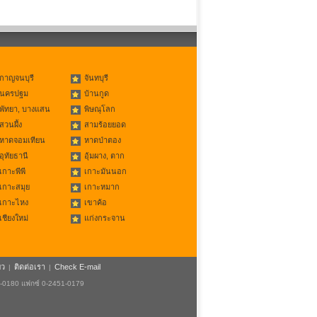
กาญจนบุรี
จันทบุรี
นครปฐม
บ้านกูด
พัทยา, บางแสน
พิษณุโลก
สวนผึ้ง
สามร้อยยอด
หาดจอมเทียน
หาดป่าตอง
อุทัยธานี
อุ้มผาง, ตาก
เกาะพีพี
เกาะมันนอก
เกาะสมุย
เกาะหมาก
เกาะไหง
เขาค้อ
เชียงใหม่
แก่งกระจาน
ยว
ติดต่อเรา
Check E-mail
|
|
1-0180 แฟกซ์ 0-2451-0179