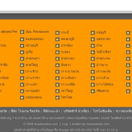
 allowed Pet
Spa, Restaurant
กระบี่
กรุยบุรี
ดอยแม่สลอง
ทองผาภูมิ
นครนายก
่าแพ
ปราณบุรี
ปากช่อง
ปาย
ภูเรือ
ระยอง
วังน้ำเขียว
หาดกมลา
หาดกะตะ
หาดกะรน
รำพึง
หาดใหญ่
อัมพวา
อ่าวนาง
ด
เกาะช้าง
เกาะนางยวน
เกาะพะงัน
าวน้อย
เกาะราชา
เกาะลันตา
เกาะล้าน
วาย
เกาะเต่า
เกาะเสม็ด
เกาะไม้ท่อน
ก
เขาแผงม้า
เขาใหญ่
เชียงคาน
แม่ฮ่องสอน
ไทรโยค
ังหวัด
ที่พัก โรงแรม รีสอร์ท
ที่พักแนะนำ
บริษัททัวร์ นำเที่ยว
โปรโมชั่นเด็ด
ข่าวท่องเที่
|
|
|
|
|
498 หมู่ 7 ซ.ท่าข้าม 28 ถนนท่าข้าม แขวงแสมดำ เขตบางขุนเทียน กรุงเทพฯ 10150 โทรศัพท์ 0-245
© 2009
teawtourthai.com
|
Log.
|
builder by
ninewebsite.com
บอทตัวล่าสุดที่เข้ามาเก็บข้อมูล คือ Google (66.249.69.193) วันนี้ เวลา 11.15 น.