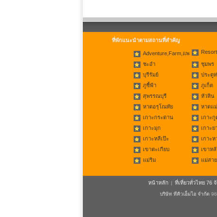
ที่พักแนะนำตามสถานที่สำคัญ
Resort
Adventure,Farm,แพ
ชะอำ
ชุมพร
บุรีรัมย์
ประตูท
ภูชี้ฟ้า
ภูเก็ต
สุพรรณบุรี
หัวหิน
หาดอรุโณทัย
หาดแม่
เกาะกระดาน
เกาะกู
เกาะมุก
เกาะย
เกาะหลีเป๊ะ
เกาะห
เขาตะเกียบ
เขาหลั
แม่ริม
แม่สาย
หน้าหลัก
ที่เที่ยวทั่วไทย 76 จ
|
บริษัท ทีคิวเอ็มไอ จำกัด
96/