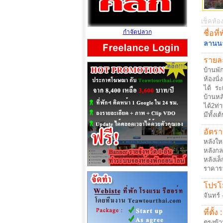
เช็คห้อง
กำจัดปลวก
ชื่อที่
ลานน
รายละ
บ้านพั
ห้องนั
ได้ ระ
บ้านห
ได้2ท่
มีทั้งเ
อัตรา
หลังให
หลังก
หลังเล
ราคาร
โปรโม
จันทร์
ที่ตั้ง :
ตรงข้า