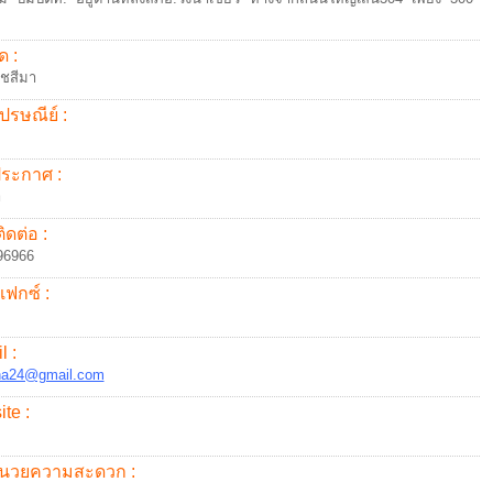
ด :
ชสีมา
ปรษณีย์ :
้ประกาศ :
า
ิดต่อ :
96966
แฟกซ์ :
l :
na24@gmail.com
te :
อำนวยความสะดวก :