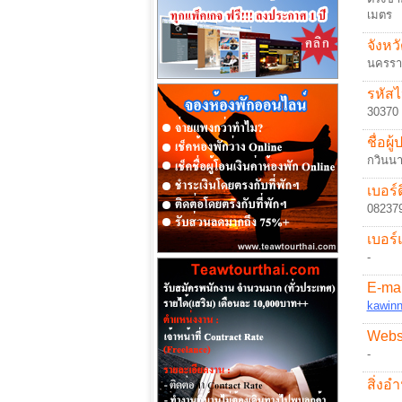
เมตร
จังหวั
นครรา
รหัสไ
30370
ชื่อผู
กวินน
เบอร์ต
08237
เบอร์
-
E-mai
kawin
Websi
-
สิ่ง