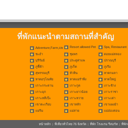
ที่พักแนะนำตามสถานที่สำคัญ
Resort allowed Pet
Spa, Restaurant
Adventure,Farm,แพ
ชะอำ
ชุมพร
ดอยแม่สลอง
บุรีรัมย์
ประตูท่าแพ
ปราณบุรี
ภูชี้ฟ้า
ภูเก็ต
ภูเรือ
สุพรรณบุรี
หัวหิน
หาดกมลา
หาดอรุโณทัย
หาดแม่รำพึง
หาดใหญ่
เกาะกระดาน
เกาะกูด
เกาะช้าง
เกาะมุก
เกาะยาวน้อย
เกาะราชา
เกาะหลีเป๊ะ
เกาะหวาย
เกาะเต่า
เขาตะเกียบ
เขาหลัก
เขาแผงม้า
แม่ริม
แม่สาย
แม่ฮ่องสอน
หน้าหลัก
ที่เที่ยวทั่วไทย 76 จังหวัด
ที่พัก โรงแรม รีสอร์ท
ที่พ
|
|
|