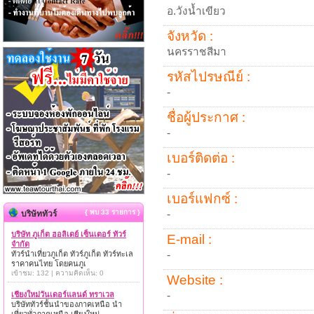
อ.วังน้ำเขียว
จังหวัด :
นครราชสีมา
รหัสไปรษณีย์ :
-
ชื่อผู้ประกาศ :
-
เบอร์ติดต่อ :
-
เบอร์แฟกซ์ :
{ พบ 33 รายการ }
-
บริษัททัวร์
บริษัท ภูเก็ต ฮอลิเดย์ เซ็นเตอร์ ทัวร์
E-mail :
จำกัด
-
ทัวร์นำเที่ยวภูเก็ต ทัวร์ภูเก็ต ทัวร์ทะเล
ราคาคนไทย โดยคนภูเ
เข้าชม: 132 | ความคิดเห็น: 0
Website :
-
เชียงใหม่วันเดอร์แลนด์ ทราเวล
บริษัททัวร์ชั้นนำของภาคเหนือ นำ