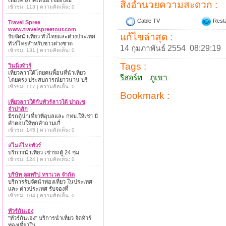
เที่ยวทั่วภาคเหนือ เชียงใหม่
สิ่งอำนวยความสะดวก :
เข้าชม: 113 | ความคิดเห็น: 0
Cable TV
Resta
Travel Spree
www.travelspreetour.com
แก้ไขล่าสุด :
รับจัดนำเที่ยว ทั่วไทยและต่างประเทศ
ทัวร์ไทยสำหรับชาวต่างชาต
14 กุมภาพันธ์ 2554 08:29:19
เข้าชม: 131 | ความคิดเห็น: 0
Tags :
วินนิ่งทัวร์
เที่ยวลาวใต้โดยคนพื้อนที่นำเที่ยว
รีสอร์ท
ภูเขา
โดยตรง ประสบการณ์ยาวนาน บริ
เข้าชม: 117 | ความคิดเห็น: 0
Bookmark :
เที่ยวลาวใต้กับทัวร์ลาวใต้ ปากเซ
จำปาสัก
มีรถตู้นำเที่ยวที่อุบลและ กทม.ให้เช่า มี
คำตอบให้ทุกคำถามเกี่
เข้าชม: 145 | ความคิดเห็น: 0
สไมล์ไทยทัวร์
บริการนำเที่ยว เช่ารถตู้ 24 ชม.
เข้าชม: 124 | ความคิดเห็น: 0
บริษัท คูลทริป ทราเวล จำกัด
บริการรับจัดนำท่องเที่ยว ในประเทศ
และ ต่างประเทศ รับจองที่
เข้าชม: 104 | ความคิดเห็น: 0
ทัวร์กันเอง
"ทัวร์กันเอง" บริการนำเที่ยว จัดทัวร์
ท่องเที่ยวใน