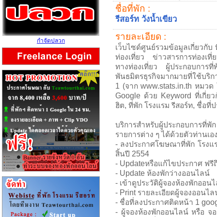
ชื่อที่พัก :
รีสอร์ท วังน้ำเขียว
รายละเอียด :
กำจัดปลวก
เว็บไซด์ศูนย์รวมข้อมูลเกี่ยวกับ 
ท่องเที่ยว ข่าวสารการท่องเที่
ทางท่องเที่ยว ผู้ประกอบการที่
พันธมิตรธุรกิจมากมายที่ใช้บริกา
1 (จาก www.stats.in.th หมวด
Google ด้วย Keyword ที่เกี่ยวก
ฮิต, ที่พัก โรงแรม รีสอร์ท, ชื่อท
บริการสำหรับผู้ประกอบการที่พ
รายการต่าง ๆ ได้ด้วยตัวท่านเอ
- ลงประกาศโฆษณาที่พัก โรงแรม ร
สิ้นปี 2554
- Updateหรือแก้ไขประกาศ ฟรีถึ
- Update ห้องพักว่างออนไลน์
- เข้าดูประวัติผู้จองห้องพักออนไ
- Print รายละเอียดผู้จองออนไลน
- ชื่อที่ลงประกาศติดหน้า 1 go
- ผู้จองห้องพักออนไลน์ หรือ จ