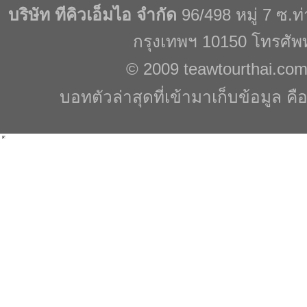
บริษัท ทีคิวเอ็มไอ จำกัด
96/498 หมู่ 7 ซ.
กรุงเทพฯ 10150 โทรศัพ
© 2009
teawtourthai.co
บอทตัวล่าสุดที่เข้ามาเก็บข้อมูล คื