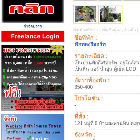
กำจัดปลวก
เช็คห้องพักว่าง |
เช็คชื่อผู้จองห้องพัก |
ชื่อที่พัก :
ฟักทองรีสอร์ท
รายละเอียด :
เป็นบ้านพักกึ่งรีสอร์ท อยู่ใก
เป็นหิน แอร์ น้ำอุ่น ตู้เย็น LCD
อัตราห้องพัก :
350-400
โปรโมชั่น :
-
ที่ตั้ง :
121 หมู่ที่ 8 บ้านสะพานหิน ต.ส
จังหวัด :