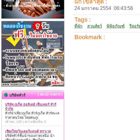
แก้ไขล่าสุด :
24 มกราคม 2554 06:43:56
Tags :
ที่พัก
สวนสัตว์
พิพิธภัณฑ์
รีสอร์
Bookmark :
{ พบ 33 รายการ }
บริษัททัวร์
บริษัท ภูเก็ต ฮอลิเดย์ เซ็นเตอร์ ทัวร์
จำกัด
ทัวร์นำเที่ยวภูเก็ต ทัวร์ภูเก็ต ทัวร์ทะเล
ราคาคนไทย โดยคนภูเ
เข้าชม: 135 | ความคิดเห็น: 0
เชียงใหม่วันเดอร์แลนด์ ทราเวล
บริษัททัวร์ชั้นนำของภาคเหนือ นำ