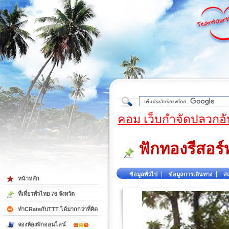
ใต้
คอม เว็บกำจัดปลวกอั
ฟักทองรีสอร์
ข้อมูลทั่วไป
ข้อมูลการเดินทาง
สถ
หน้าหลัก
ที่เที่ยวทั่วไทย 76 จังหวัด
ทำCRateกับTTT ได้มากกว่าที่คิด
จองห้องพักออนไลน์