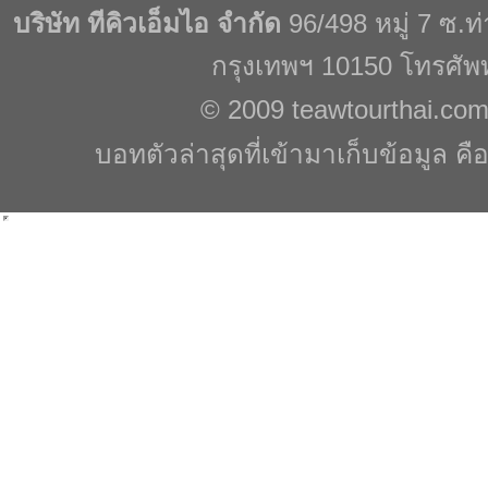
บริษัท ทีคิวเอ็มไอ จำกัด
96/498 หมู่ 7 ซ.
กรุงเทพฯ 10150 โทรศัพ
© 2009
teawtourthai.co
บอทตัวล่าสุดที่เข้ามาเก็บข้อมูล คื