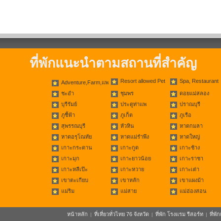
ที่พักแนะนำตามสถานที่สำคัญ
Resort allowed Pet
Spa, Restaurant
Adventure,Farm,แพ
ชะอำ
ชุมพร
ดอยแม่สลอง
บุรีรัมย์
ประตูท่าแพ
ปราณบุรี
ภูชี้ฟ้า
ภูเก็ต
ภูเรือ
สุพรรณบุรี
หัวหิน
หาดกมลา
หาดอรุโณทัย
หาดแม่รำพึง
หาดใหญ่
เกาะกระดาน
เกาะกูด
เกาะช้าง
เกาะมุก
เกาะยาวน้อย
เกาะราชา
เกาะหลีเป๊ะ
เกาะหวาย
เกาะเต่า
เขาตะเกียบ
เขาหลัก
เขาแผงม้า
แม่ริม
แม่สาย
แม่ฮ่องสอน
หน้าหลัก
ที่เที่ยวทั่วไทย 76 จังหวัด
ที่พัก โรงแรม รีสอร์ท
ที่พ
|
|
|