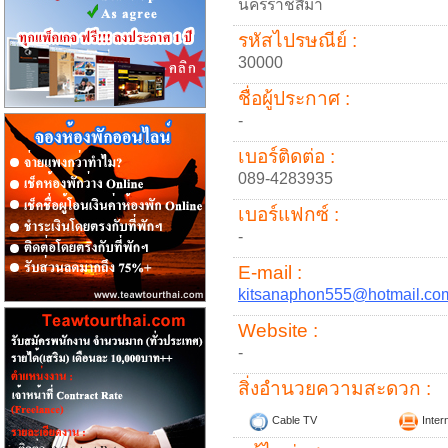
นครราชสีมา
รหัสไปรษณีย์ :
30000
ชื่อผู้ประกาศ :
-
เบอร์ติดต่อ :
089-4283935
เบอร์แฟกซ์ :
-
E-mail :
kitsanaphon555@hotmail.co
Website :
-
สิ่งอำนวยความสะดวก :
Cable TV
Inter