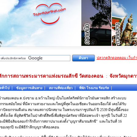
ปลวกคลิกดอทคอม เว็บก
สักการสถานพระมารดาแห่งมรณสักขี วัดสองคอน
จังหวัดมุกด
:
ลทั่วไป
ข้อมูลการเดินทาง
สถานที่ท่องเที่ยว
ที่พัก โรงแรม รีสอร์ท
ที่ บ้านสองคอน ต.ป่งขาม อ.หว้านใหญ่ เป็นโบสถ์คริสต์นิกายโรมันคาทอลิก สร้างแบบ
กรรมสมัยใหม่ ที่มีความสวยงามและใหญ่ที่สุดในเอเชียตะวันออกเฉียงใต้ เคยได้รับ
าปัตยกรรมดีเด่น สมาคมสถาปนิกสยาม ในพระบรมราชูปถัมภ์ ปี 2539 มีหุ่นขี้ผึ้งของ
ีทั้งเจ็ด ที่อุทิศชีวิตในป่าศักดิ์สิทธิ์เพื่อพิสูจน์ศรัทธาที่มีต่อพระเจ้า ทุกๆปี ในวันที่ 22
ะมีพิธีฉลิมฉลองรำรึกถึงการสถาปนาแต่งตั้ง"บุญราศีมรณสักขี" และในวันที่ 16
ของทุกปี จะมีพิธีรำลึกบุญราศีสองคอน