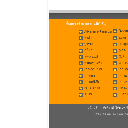
ที่พักแนะนำตามสถานที่สำคัญ
Resort
Adventure,Farm,แพ
ชะอำ
ชุมพร
บุรีรัมย์
ประตูท
ภูชี้ฟ้า
ภูเก็ต
สุพรรณบุรี
หัวหิน
หาดอรุโณทัย
หาดแม่
เกาะกระดาน
เกาะกู
เกาะมุก
เกาะย
เกาะหลีเป๊ะ
เกาะห
เขาตะเกียบ
เขาหลั
แม่ริม
แม่สาย
หน้าหลัก
ที่เที่ยวทั่วไทย 76 จ
|
บริษัท ทีคิวเอ็มไอ จำกัด
96/