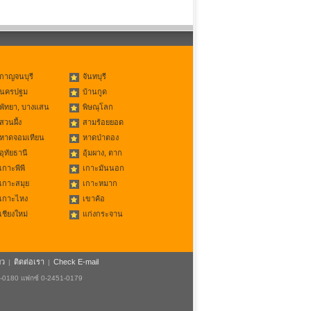
กาญจนบุรี
จันทบุรี
นครปฐม
บ้านกูด
พัทยา, บางแสน
พิษณุโลก
สวนผึ้ง
สามร้อยยอด
หาดจอมเทียน
หาดป่าตอง
อุทัยธานี
อุ้มผาง, ตาก
เกาะพีพี
เกาะมันนอก
เกาะสมุย
เกาะหมาก
เกาะไหง
เขาค้อ
เชียงใหม่
แก่งกระจาน
ยว
ติดต่อเรา
Check E-mail
|
|
1-0180 แฟกซ์ 0-2451-0179