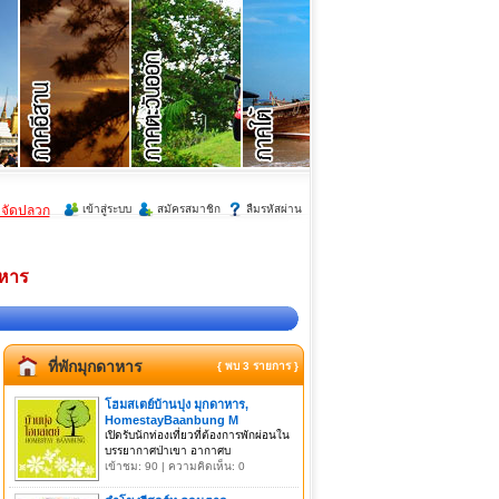
ำจัดปลวก
เข้าสู่ระบบ
สมัครสมาชิก
ลืมรหัสผ่าน
าหาร
ที่พักมุกดาหาร
{ พบ 3 รายการ }
โฮมสเตย์บ้านบุ่ง มุกดาหาร,
HomestayBaanbung M
เปิดรับนักท่องเที่ยวที่ต้องการพักผ่อนใน
บรรยากาศป่าเขา อากาศบ
เข้าชม: 90 | ความคิดเห็น: 0