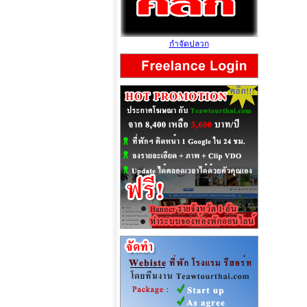
กำจัดปลวก