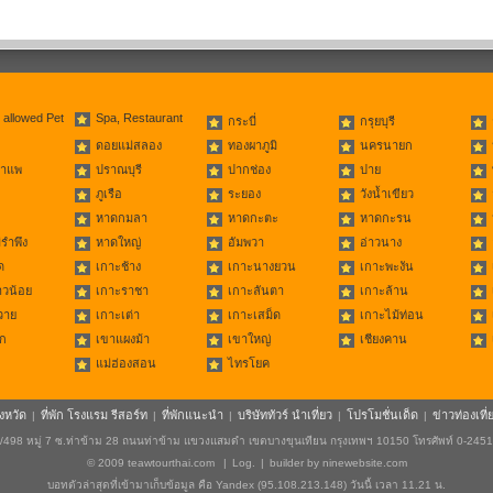
 allowed Pet
Spa, Restaurant
กระบี่
กรุยบุรี
ดอยแม่สลอง
ทองผาภูมิ
นครนายก
่าแพ
ปราณบุรี
ปากช่อง
ปาย
ภูเรือ
ระยอง
วังน้ำเขียว
หาดกมลา
หาดกะตะ
หาดกะรน
รำพึง
หาดใหญ่
อัมพวา
อ่าวนาง
ด
เกาะช้าง
เกาะนางยวน
เกาะพะงัน
าวน้อย
เกาะราชา
เกาะลันตา
เกาะล้าน
วาย
เกาะเต่า
เกาะเสม็ด
เกาะไม้ท่อน
ก
เขาแผงม้า
เขาใหญ่
เชียงคาน
แม่ฮ่องสอน
ไทรโยค
ังหวัด
ที่พัก โรงแรม รีสอร์ท
ที่พักแนะนำ
บริษัททัวร์ นำเที่ยว
โปรโมชั่นเด็ด
ข่าวท่องเที่
|
|
|
|
|
498 หมู่ 7 ซ.ท่าข้าม 28 ถนนท่าข้าม แขวงแสมดำ เขตบางขุนเทียน กรุงเทพฯ 10150 โทรศัพท์ 0-245
© 2009
teawtourthai.com
|
Log.
|
builder by
ninewebsite.com
บอทตัวล่าสุดที่เข้ามาเก็บข้อมูล คือ Yandex (95.108.213.148) วันนี้ เวลา 11.21 น.