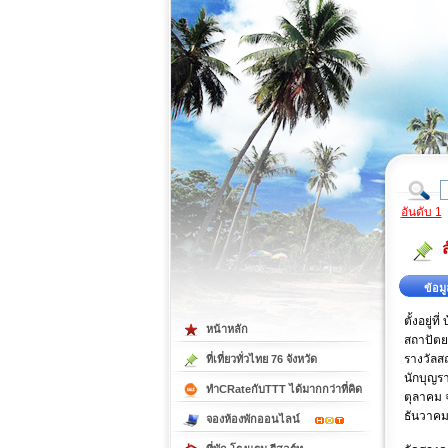
ที่เที่ยวภาคตะวันออก
ที่เที่ยวภาคใต้
อันดับ 1
ข้อมู
ตั้งอยู่
หน้าหลัก
สถาปัตย
รางวัลสถ
ที่เที่ยวทั่วไทย 76 จังหวัด
นักบุญราศ
ทำCRateกับTTT ได้มากกว่าที่คิด
ตุลาคม จ
ธันวาคม
จองห้องพักออนไลน์