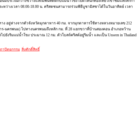
นมีบริเวณกว้างขวางและมีพื้นที่ติดกับแม่น้ำโขง เปิดให้นักท่องเที่ยวเข้าชมและสักกา
ระหว่างเวลา 08.00-18.00 น. คริสตชนสามารถร่วมพิธีบูชามิสซาได้ในวันอาทิตย์ เวลา
ทาง อยู่ห่างจากตัวจังหวัดมุกดาหาร 40 กม. จากมุกดาหารใช้ทางหลวงหมายเลข 212
าร-นครพนม) ไปทางนครพนมถึงหลัก กม. ที่ 28 แยกขวาที่บ้านสองคอน อำเภอหว้าน
ไปยังริมแม่น้ำโขง ประมาณ 12 กม. ตัวโบสถ์คริสต์อยู่ริมน้ำ และเป็น Unseen in Thailand
ถาปัตยกรรม
สิ่งศักดิ์สิทธิ์