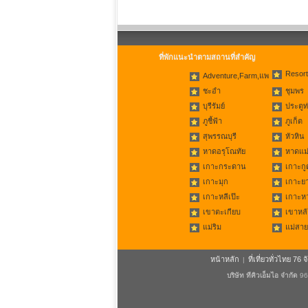
ที่พักแนะนำตามสถานที่สำคัญ
Resort
Adventure,Farm,แพ
ชะอำ
ชุมพร
บุรีรัมย์
ประตูท
ภูชี้ฟ้า
ภูเก็ต
สุพรรณบุรี
หัวหิน
หาดอรุโณทัย
หาดแม่
เกาะกระดาน
เกาะกู
เกาะมุก
เกาะย
เกาะหลีเป๊ะ
เกาะห
เขาตะเกียบ
เขาหลั
แม่ริม
แม่สาย
หน้าหลัก
ที่เที่ยวทั่วไทย 76 จ
|
บริษัท ทีคิวเอ็มไอ จำกัด
96/