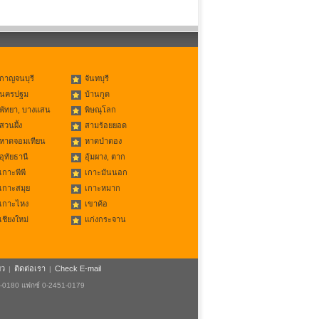
กาญจนบุรี
จันทบุรี
นครปฐม
บ้านกูด
พัทยา, บางแสน
พิษณุโลก
สวนผึ้ง
สามร้อยยอด
หาดจอมเทียน
หาดป่าตอง
อุทัยธานี
อุ้มผาง, ตาก
เกาะพีพี
เกาะมันนอก
เกาะสมุย
เกาะหมาก
เกาะไหง
เขาค้อ
เชียงใหม่
แก่งกระจาน
ยว
ติดต่อเรา
Check E-mail
|
|
1-0180 แฟกซ์ 0-2451-0179