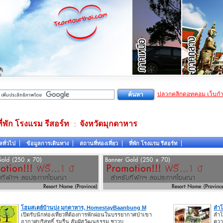
ปลวกคลิกดอทคอม เว็บก
ที่พัก โรงแรม รีสอร์ท
จังหวัดมุกดาหาร
:
ลทั่วไป
ข้อมูลการเดินทาง
สถานที่ท่องเที่ยว
ที่พัก โรงแรม รีสอร์ท
โฮมสเตย์บ้านบุ่ง มุกดาหาร, HomestayBaanbung M
ลำโ
เปิดรับนักท่องเที่ยวที่ต้องการพักผ่อนในบรรยากาศป่าเขา
ลำโ
อากาศบริสุทธิ์ ร่มรื่น สัมผัสวัฒนธรรม ชาวบ
ควา