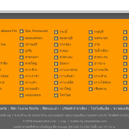
 allowed Pet
Spa, Restaurant
กระบี่
กรุยบุรี
ดอยแม่สลอง
ทองผาภูมิ
นครนายก
่าแพ
ปราณบุรี
ปากช่อง
ปาย
ภูเรือ
ระยอง
วังน้ำเขียว
หาดกมลา
หาดกะตะ
หาดกะรน
รำพึง
หาดใหญ่
อัมพวา
อ่าวนาง
ด
เกาะช้าง
เกาะนางยวน
เกาะพะงัน
าวน้อย
เกาะราชา
เกาะลันตา
เกาะล้าน
วาย
เกาะเต่า
เกาะเสม็ด
เกาะไม้ท่อน
ก
เขาแผงม้า
เขาใหญ่
เชียงคาน
แม่ฮ่องสอน
ไทรโยค
ังหวัด
ที่พัก โรงแรม รีสอร์ท
ที่พักแนะนำ
บริษัททัวร์ นำเที่ยว
โปรโมชั่นเด็ด
ข่าวท่องเที่
|
|
|
|
|
498 หมู่ 7 ซ.ท่าข้าม 28 ถนนท่าข้าม แขวงแสมดำ เขตบางขุนเทียน กรุงเทพฯ 10150 โทรศัพท์ 0-245
© 2009
teawtourthai.com
|
Log.
|
builder by
ninewebsite.com
บอทตัวล่าสุดที่เข้ามาเก็บข้อมูล คือ Google (66.249.72.236) วันนี้ เวลา 07.21 น.