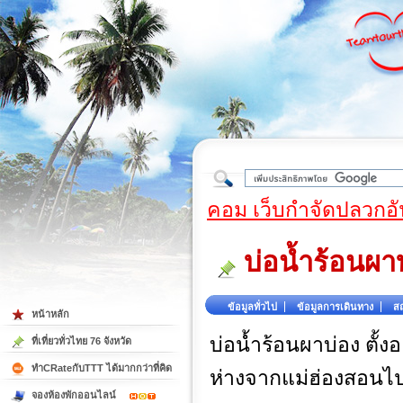
ใต้
คอม เว็บกำจัดปลวกอั
บ่อน้ำร้อนผา
ข้อมูลทั่วไป
ข้อมูลการเดินทาง
สถ
หน้าหลัก
บ่อน้ำร้อนผาบ่อง ตั้งอย
ที่เที่ยวทั่วไทย 76 จังหวัด
ทำCRateกับTTT ได้มากกว่าที่คิด
ห่างจากแม่ฮ่องสอนไ
จองห้องพักออนไลน์