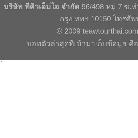
บริษัท ทีคิวเอ็มไอ จำกัด
96/498 หมู่ 7 ซ.
กรุงเทพฯ 10150 โทรศัพ
© 2009
teawtourthai.co
บอทตัวล่าสุดที่เข้ามาเก็บข้อมูล คื