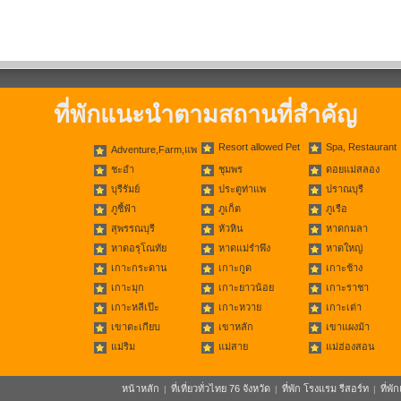
ที่พักแนะนำตามสถานที่สำคัญ
Resort allowed Pet
Spa, Restaurant
Adventure,Farm,แพ
ชะอำ
ชุมพร
ดอยแม่สลอง
บุรีรัมย์
ประตูท่าแพ
ปราณบุรี
ภูชี้ฟ้า
ภูเก็ต
ภูเรือ
สุพรรณบุรี
หัวหิน
หาดกมลา
หาดอรุโณทัย
หาดแม่รำพึง
หาดใหญ่
เกาะกระดาน
เกาะกูด
เกาะช้าง
เกาะมุก
เกาะยาวน้อย
เกาะราชา
เกาะหลีเป๊ะ
เกาะหวาย
เกาะเต่า
เขาตะเกียบ
เขาหลัก
เขาแผงม้า
แม่ริม
แม่สาย
แม่ฮ่องสอน
หน้าหลัก
ที่เที่ยวทั่วไทย 76 จังหวัด
ที่พัก โรงแรม รีสอร์ท
ที่พ
|
|
|