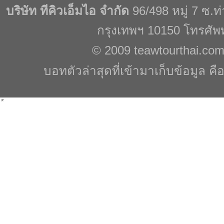
บริษัท ทีคิวเอ็มไอ จำกัด
96/498 หมู่ 7 ซ.
กรุงเทพฯ 10150 โทรศัพ
© 2009
teawtourthai.co
บอทตัวล่าสุดที่เข้ามาเก็บข้อมูล คื