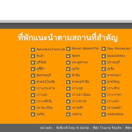
ที่พักแนะนำตามสถานที่สำคัญ
Resort allowed Pet
Spa, Restaurant
Adventure,Farm,แพ
ชะอำ
ชุมพร
ดอยแม่สลอง
บุรีรัมย์
ประตูท่าแพ
ปราณบุรี
ภูชี้ฟ้า
ภูเก็ต
ภูเรือ
สุพรรณบุรี
หัวหิน
หาดกมลา
หาดอรุโณทัย
หาดแม่รำพึง
หาดใหญ่
เกาะกระดาน
เกาะกูด
เกาะช้าง
เกาะมุก
เกาะยาวน้อย
เกาะราชา
เกาะหลีเป๊ะ
เกาะหวาย
เกาะเต่า
เขาตะเกียบ
เขาหลัก
เขาแผงม้า
แม่ริม
แม่สาย
แม่ฮ่องสอน
หน้าหลัก
ที่เที่ยวทั่วไทย 76 จังหวัด
ที่พัก โรงแรม รีสอร์ท
ที่พ
|
|
|