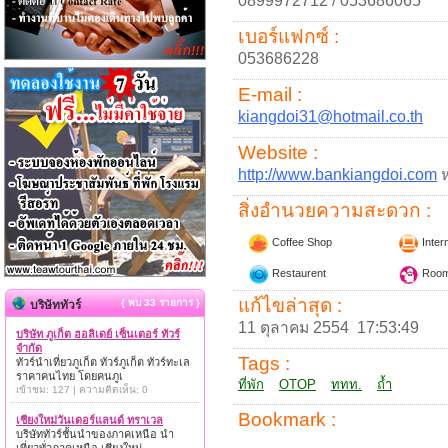
0899972712 / 053686065
เบอร์แฟกซ์ :
053686228
E-mail :
kiangdoi31@hotmail.co.th
Website :
http://www.bankiangdoi.com
ห
สิ่งอำนวยความสะดวก :
Coffee Shop
Inter
Restaurent
Room
แก้ไขล่าสุด :
{ พบ 33 รายการ }
บริษัททัวร์
11 ตุลาคม 2554 17:53:49
บริษัท ภูเก็ต ฮอลิเดย์ เซ็นเตอร์ ทัวร์
จำกัด
Tags :
ทัวร์นำเที่ยวภูเก็ต ทัวร์ภูเก็ต ทัวร์ทะเล
ราคาคนไทย โดยคนภูเ
ที่พัก
OTOP
ททท.
ถ้ำ
เข้าชม: 127 | ความคิดเห็น: 0
Bookmark :
เชียงใหม่วันเดอร์แลนด์ ทราเวล
บริษัททัวร์ชั้นนำของภาคเหนือ นำ