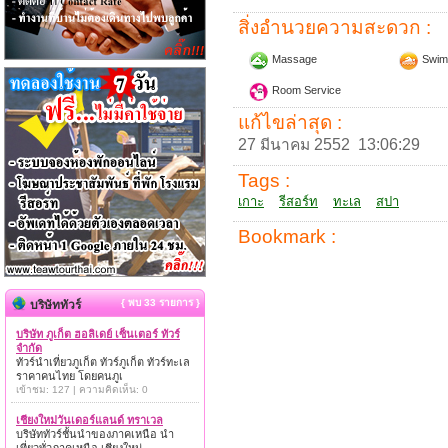
สิ่งอำนวยความสะดวก :
Massage
Swim
Room Service
แก้ไขล่าสุด :
27 มีนาคม 2552 13:06:29
Tags :
เกาะ
รีสอร์ท
ทะเล
สปา
Bookmark :
{ พบ 33 รายการ }
บริษัททัวร์
บริษัท ภูเก็ต ฮอลิเดย์ เซ็นเตอร์ ทัวร์
จำกัด
ทัวร์นำเที่ยวภูเก็ต ทัวร์ภูเก็ต ทัวร์ทะเล
ราคาคนไทย โดยคนภูเ
เข้าชม: 127 | ความคิดเห็น: 0
เชียงใหม่วันเดอร์แลนด์ ทราเวล
บริษัททัวร์ชั้นนำของภาคเหนือ นำ