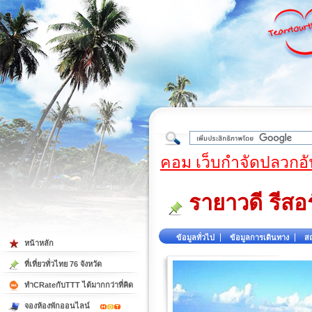
ใต้
คอม เว็บกำจัดปลวกอั
รายาวดี รีสอ
ข้อมูลทั่วไป
ข้อมูลการเดินทาง
สถ
หน้าหลัก
ที่เที่ยวทั่วไทย 76 จังหวัด
ทำCRateกับTTT ได้มากกว่าที่คิด
จองห้องพักออนไลน์