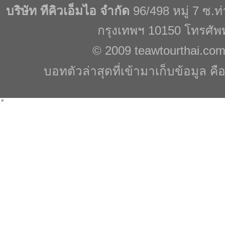
บริษัท ทีคิวเอ็มไอ จำกัด
96/498 หมู่ 7 ซ.
กรุงเทพฯ 10150 โทรศัพ
© 2009
teawtourthai.co
บอทตัวล่าสุดที่เข้ามาเก็บข้อมูล คื