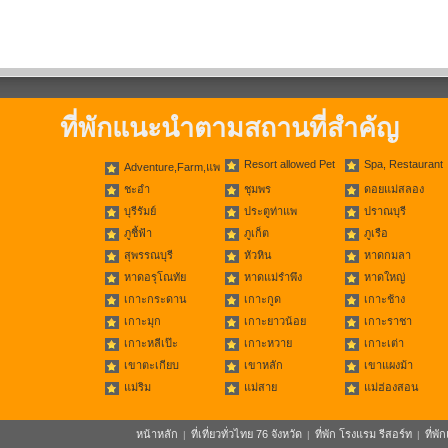
ที่พักแนะนำตามสถานที่สำคัญ
Resort allowed Pet
Spa, Restaurant
Adventure,Farm,แพ
ชะอำ
ชุมพร
ดอยแม่สลอง
บุรีรัมย์
ประตูท่าแพ
ปราณบุรี
ภูชี้ฟ้า
ภูเก็ต
ภูเรือ
สุพรรณบุรี
หัวหิน
หาดกมลา
หาดอรุโณทัย
หาดแม่รำพึง
หาดใหญ่
เกาะกระดาน
เกาะกูด
เกาะช้าง
เกาะมุก
เกาะยาวน้อย
เกาะราชา
เกาะหลีเป๊ะ
เกาะหวาย
เกาะเต่า
เขาตะเกียบ
เขาหลัก
เขาแผงม้า
แม่ริม
แม่สาย
แม่ฮ่องสอน
หน้าหลัก
ที่เที่ยวทั่วไทย 76 จังหวัด
ที่พัก โรงแรม รีสอร์ท
ที่พ
|
|
|