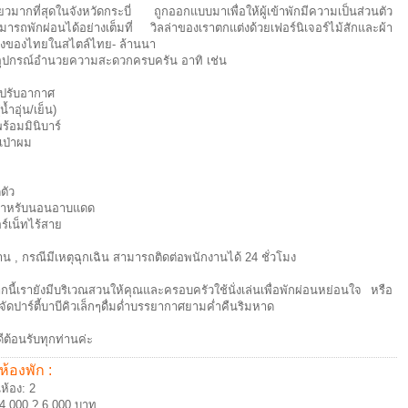
ี่ยวมากที่สุดในจังหวัดกระบี่ ถูกออกแบบมาเพื่อให้ผู้เข้าพักมีความเป็นส่วนตัว
ารถพักผ่อนได้อย่างเต็มที่ วิลล่าของเราตกแต่งด้วยเฟอร์นิเจอร์ไม้สักและผ้า
ืองของไทยในสไตล์ไทย- ล้านนา
อุปกรณ์อำนวยความสะดวกครบครัน อาทิ เช่น
องปรับอากาศ
น้ำอุ่น/เย็น)
นพร้อมมินิบาร์
งเป่าผม
ดตัว
ี้สำหรับนอนอาบแดด
ร์เน็ทไร้สาย
าน , กรณีมีเหตุฉุกเฉิน สามารถติดต่อพนักงานได้ 24 ชั่วโมง
นี้เรายังมีบริเวณสวนให้คุณและครอบครัวใช้นั่งเล่นเพื่อพักผ่อนหย่อนใจ หรือ
ัดปาร์ตี้บาบีคิวเล็กๆดื่มด่ำบรรยากาศยามค่ำคืนริมหาด
ีต้อนรับทุกท่านค่ะ
ห้องพัก :
้อง: 2
4,000 ? 6,000 บาท