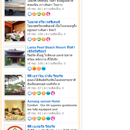
ไอยเรศ บีชฟร๊อน วิลล่า ตั้งอยู่บนหาด
คลองนิน เกาะลันตา ในเกาะ
เข้าชม: 80 | ความคิดเห็น: 0
ไอยเรศ สวีท เรสซิเดนซ์
ไอยเรศสวีทเรสสิเดนซ์ เป็นโรงแรมหรูตั้ง
อยู่บนเกาะลันตา จังหวั
เข้าชม: 106 | ความคิดเห็น: 0
Lanta Pearl Beach Resort ลันตา
เพิร์ลบีชรีสอร์
รีสอร์ท ตั้งอยู่ ไกล้ทะเล และชายหาด
พร้อม พนักงาน ที่ให้บริก
เข้าชม: 106 | ความคิดเห็น: 0
พีพี เอราวัณ ปาล์ม รีสอร์ท
คุณจะได้สัมผัสกับกลินไอแห่งธรรมชาติ
อันเงียบสงบอย่างแท้จริง ห
เข้าชม: 87 | ความคิดเห็น: 0
Aonang sunset Hotel
Comfort : Our 44 superior gurstrooms
are fully equipped and
เข้าชม: 93 | ความคิดเห็น: 0
พีพี เนเจอรัล รีสอร์ท