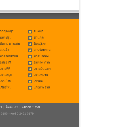
กาญจนบุรี
จันทบุรี
นครปฐม
บ้านกูด
พัทยา, บางแสน
พิษณุโลก
สวนผึ้ง
สามร้อยยอด
หาดจอมเทียน
หาดป่าตอง
อุทัยธานี
อุ้มผาง, ตาก
เกาะพีพี
เกาะมันนอก
เกาะสมุย
เกาะหมาก
เกาะไหง
เขาค้อ
เชียงใหม่
แก่งกระจาน
ยว
ติดต่อเรา
Check E-mail
|
|
1-0180 แฟกซ์ 0-2451-0179