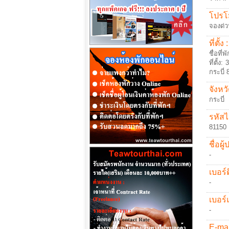
โปรโม
จองด่ว
ที่ตั้ง :
ชื่อที่
ที่ตั้
กระบี่
จังหวั
กระบี่
รหัสไ
81150
ชื่อผู
-
เบอร์ต
-
เบอร์
-
E-mai