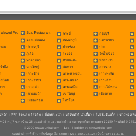
 allowed Pet
Spa, Restaurant
กระบี่
กรุยบุรี
ดอยแม่สลอง
ทองผาภูมิ
นครนายก
่าแพ
ปราณบุรี
ปากช่อง
ปาย
ภูเรือ
ระยอง
วังน้ำเขียว
หาดกมลา
หาดกะตะ
หาดกะรน
รำพึง
หาดใหญ่
อัมพวา
อ่าวนาง
ด
เกาะช้าง
เกาะนางยวน
เกาะพะงัน
าวน้อย
เกาะราชา
เกาะลันตา
เกาะล้าน
วาย
เกาะเต่า
เกาะเสม็ด
เกาะไม้ท่อน
ก
เขาแผงม้า
เขาใหญ่
เชียงคาน
แม่ฮ่องสอน
ไทรโยค
ังหวัด
ที่พัก โรงแรม รีสอร์ท
ที่พักแนะนำ
บริษัททัวร์ นำเที่ยว
โปรโมชั่นเด็ด
ข่าวท่องเที่
|
|
|
|
|
498 หมู่ 7 ซ.ท่าข้าม 28 ถนนท่าข้าม แขวงแสมดำ เขตบางขุนเทียน กรุงเทพฯ 10150 โทรศัพท์ 0-245
© 2009
teawtourthai.com
|
Log.
|
builder by
ninewebsite.com
บอทตัวล่าสุดที่เข้ามาเก็บข้อมูล คือ Yandex (213.180.203.124) วันนี้ เวลา 11.31 น.