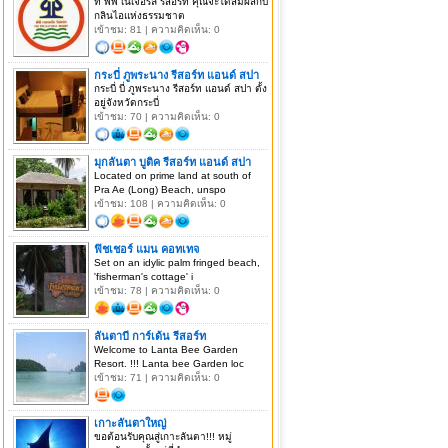
ที่ พีพี เนเจอรัล รีสอร์ท คุณจะได้สัมผัสกับ
กลินไอแห่งธรรมชาต
เข้าชม: 81 | ความคิดเห็น: 0
กระบี่ ภูพระนาง รีสอร์ท แอนด์ สปา
กระบี่ บี่ ภูพระนาง รีสอร์ท แอนด์ สปา ตั้ง
อยู่จังหวัดกระบี่
เข้าชม: 70 | ความคิดเห็น: 0
มุกลันตา บูติค รีสอร์ท แอนด์ สปา
Located on prime land at south of
Pra Ae (Long) Beach, unspo
เข้าชม: 108 | ความคิดเห็น: 0
ฟิชเชอร์ แมน คอทเทจ
Set on an idylic palm fringed beach,
'fisherman's cottage' i
เข้าชม: 78 | ความคิดเห็น: 0
ลันตาบี การ์เด้น รีสอร์ท
Welcome to Lanta Bee Garden
Resort. !!! Lanta bee Garden loc
เข้าชม: 71 | ความคิดเห็น: 0
เกาะลันตาใหญ่
ขอต้อนรับคุณสู่เกาะลันตา!!! หมู่