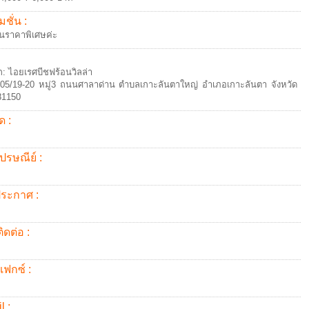
ชั่น :
นราคาพิเศษค่ะ
พัก: ไอยเรศบีชฟร้อนวิลล่า
ง: 305/19-20 หมู่3 ถนนศาลาด่าน ตำบลเกาะลันตาใหญ่ อำเภอเกาะลันตา จังหวัด
 81150
ด :
ปรษณีย์ :
้ประกาศ :
ิดต่อ :
แฟกซ์ :
l :