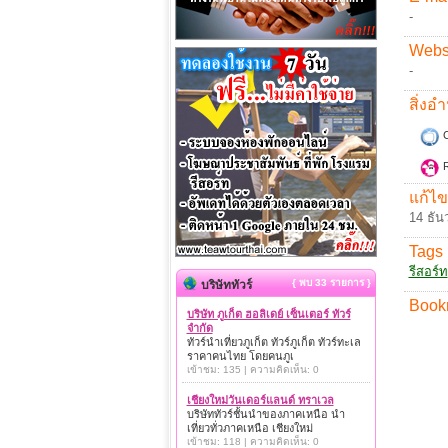
-
Websi
-
สิ่ง
C
R
แก้ไข
14 ธัน
Tags 
รีสอร์ท
{ พบ 33 รายการ }
บริษัททัวร์
Book
บริษัท ภูเก็ต ฮอลิเดย์ เซ็นเตอร์ ทัวร์
จำกัด
ทัวร์นำเที่ยวภูเก็ต ทัวร์ภูเก็ต ทัวร์ทะเล
ราคาคนไทย โดยคนภูเ
เข้าชม: 135 | ความคิดเห็น: 0
เชียงใหม่วันเดอร์แลนด์ ทราเวล
บริษัททัวร์ชั้นนำของภาคเหนือ นำ
เที่ยวทั่วภาคเหนือ เชียงใหม่
เข้าชม: 118 | ความคิดเห็น: 0