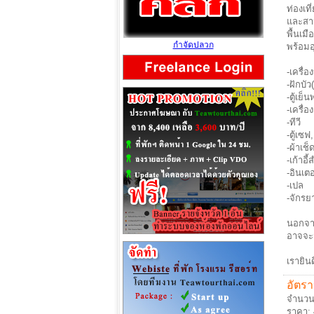
ท่องเท
และสาม
พื้นเม
กำจัดปลวก
พร้อม
-เครื่
-ฝักบัว(
-ตู้เย็
-เครื่อ
-ทีวี
-ตู้เซฟ,
-ผ้าเช็
-เก้าอ
-อินเตอ
-เปล
-จักรย
นอกจาก
อาจจะจ
เรายินด
อัตรา
จำนวนห
ราคา: 