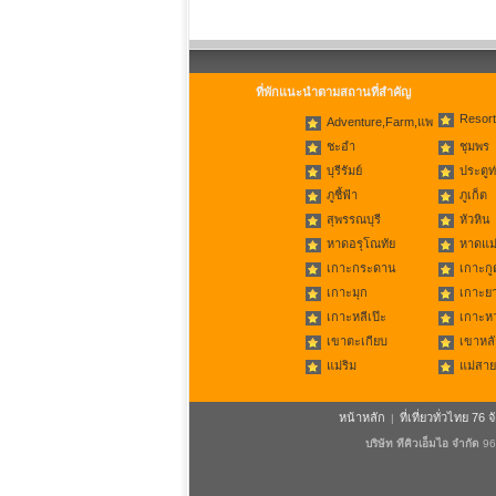
ที่พักแนะนำตามสถานที่สำคัญ
Resort
Adventure,Farm,แพ
ชะอำ
ชุมพร
บุรีรัมย์
ประตูท
ภูชี้ฟ้า
ภูเก็ต
สุพรรณบุรี
หัวหิน
หาดอรุโณทัย
หาดแม่
เกาะกระดาน
เกาะกู
เกาะมุก
เกาะย
เกาะหลีเป๊ะ
เกาะห
เขาตะเกียบ
เขาหลั
แม่ริม
แม่สาย
หน้าหลัก
ที่เที่ยวทั่วไทย 76 จ
|
บริษัท ทีคิวเอ็มไอ จำกัด
96/