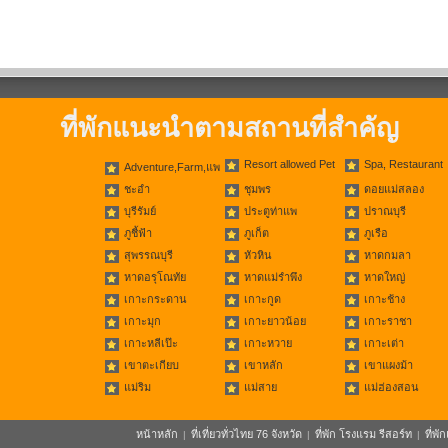
ที่พักแนะนำตามสถานที่สำคัญ
Resort allowed Pet
Spa, Restaurant
Adventure,Farm,แพ
ชะอำ
ชุมพร
ดอยแม่สลอง
บุรีรัมย์
ประตูท่าแพ
ปราณบุรี
ภูชี้ฟ้า
ภูเก็ต
ภูเรือ
สุพรรณบุรี
หัวหิน
หาดกมลา
หาดอรุโณทัย
หาดแม่รำพึง
หาดใหญ่
เกาะกระดาน
เกาะกูด
เกาะช้าง
เกาะมุก
เกาะยาวน้อย
เกาะราชา
เกาะหลีเป๊ะ
เกาะหวาย
เกาะเต่า
เขาตะเกียบ
เขาหลัก
เขาแผงม้า
แม่ริม
แม่สาย
แม่ฮ่องสอน
หน้าหลัก
ที่เที่ยวทั่วไทย 76 จังหวัด
ที่พัก โรงแรม รีสอร์ท
ที่พ
|
|
|