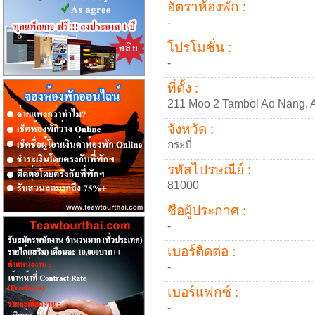
อัตราห้องพัก :
-
โปรโมชั่น :
-
ที่ตั้ง :
211 Moo 2 Tambol Ao Nang, 
จังหวัด :
กระบี่
รหัสไปรษณีย์ :
81000
ชื่อผู้ประกาศ :
-
เบอร์ติดต่อ :
-
เบอร์แฟกซ์ :
-