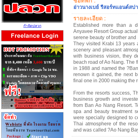
ชื่อที่พัก :
อ่าวนางเบย์ รีสอร์ทแอนด์สปา
รายละเอียด :
Established more than a d
กำจัดปลวก
Anyavee Resort Group actually
serene beauty of brother and 
They visited Krabi 13 years a
scenery and pleasant atmosp
with business vision, they d
beach road of Ao Nang. The fi
in 1988 and named the ?Ban 
renown it gained, the next 
final one in 2000 making the r
From the resorts success, Th
business growth and investe
from Ban Ao Nang Resort. To
spa and beauty treatment ser
were specially designed to 
Thai atmosphere of the res
and was called ?Ao Nang Ba