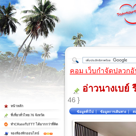
ใต้
คอม เว็บกำจัดปลวกอั
อ่าวนางเบย์ 
46 }
หน้าหลัก
ข้อมูลทั่วไป
ข้อมูลการเดินทาง
สถ
ที่เที่ยวทั่วไทย 76 จังหวัด
ทำCRateกับTTT ได้มากกว่าที่คิด
จองห้องพักออนไลน์