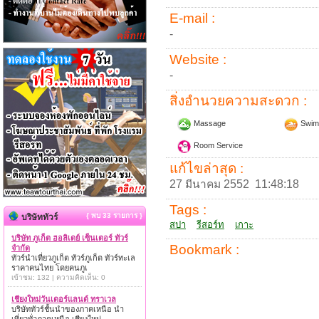
E-mail :
-
Website :
-
สิ่งอำนวยความสะดวก :
Massage
Swim
Room Service
แก้ไขล่าสุด :
27 มีนาคม 2552 11:48:18
Tags :
{ พบ 33 รายการ }
บริษัททัวร์
สปา
รีสอร์ท
เกาะ
บริษัท ภูเก็ต ฮอลิเดย์ เซ็นเตอร์ ทัวร์
Bookmark :
จำกัด
ทัวร์นำเที่ยวภูเก็ต ทัวร์ภูเก็ต ทัวร์ทะเล
ราคาคนไทย โดยคนภูเ
เข้าชม: 132 | ความคิดเห็น: 0
เชียงใหม่วันเดอร์แลนด์ ทราเวล
บริษัททัวร์ชั้นนำของภาคเหนือ นำ