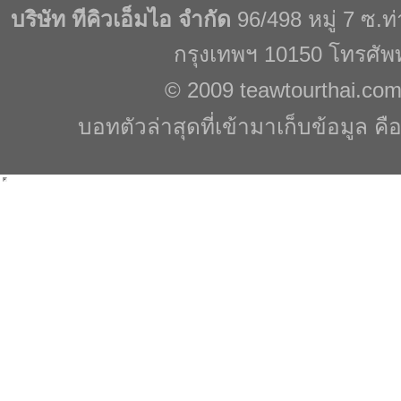
บริษัท ทีคิวเอ็มไอ จำกัด
96/498 หมู่ 7 ซ.
กรุงเทพฯ 10150 โทรศัพ
© 2009
teawtourthai.co
บอทตัวล่าสุดที่เข้ามาเก็บข้อมูล คื