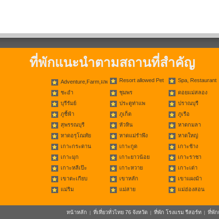
ที่พักแนะนำตามสถานที่สำคัญ
Resort allowed Pet
Spa, Restaurant
Adventure,Farm,แพ
ชะอำ
ชุมพร
ดอยแม่สลอง
บุรีรัมย์
ประตูท่าแพ
ปราณบุรี
ภูชี้ฟ้า
ภูเก็ต
ภูเรือ
สุพรรณบุรี
หัวหิน
หาดกมลา
หาดอรุโณทัย
หาดแม่รำพึง
หาดใหญ่
เกาะกระดาน
เกาะกูด
เกาะช้าง
เกาะมุก
เกาะยาวน้อย
เกาะราชา
เกาะหลีเป๊ะ
เกาะหวาย
เกาะเต่า
เขาตะเกียบ
เขาหลัก
เขาแผงม้า
แม่ริม
แม่สาย
แม่ฮ่องสอน
หน้าหลัก
ที่เที่ยวทั่วไทย 76 จังหวัด
ที่พัก โรงแรม รีสอร์ท
ที่พ
|
|
|