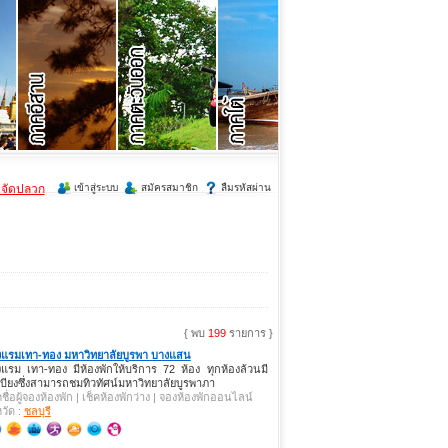
ำจัดปลวก
เข้าสู่ระบบ
สมัครสมาชิก
ลืมรหัสผ่าน
{ พบ
199
รายการ }
งแรมเทา-ทอง มหาวิทยาลัยบูรพา บางแสน
แรม เทา-ทอง มีห้องพักให้บริการ 72 ห้อง ทุกห้องล้วนมี
บียงซึ่งสามารถชมทิวทัศน์มหาวิทยาลัยบูรพาภา
คชื่อผู้จองห้องพัก | เช็คห้องพักว่าง | จองห้องพักออนไลน์
หวัด :
ชลบุรี