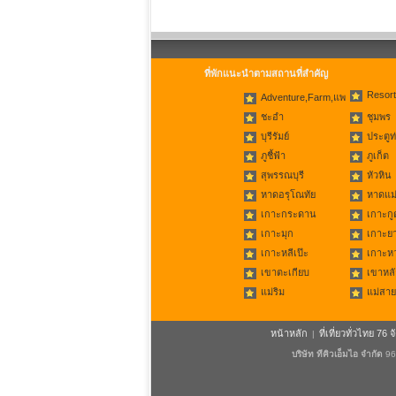
ที่พักแนะนำตามสถานที่สำคัญ
Resort
Adventure,Farm,แพ
ชะอำ
ชุมพร
บุรีรัมย์
ประตูท
ภูชี้ฟ้า
ภูเก็ต
สุพรรณบุรี
หัวหิน
หาดอรุโณทัย
หาดแม่
เกาะกระดาน
เกาะกู
เกาะมุก
เกาะย
เกาะหลีเป๊ะ
เกาะห
เขาตะเกียบ
เขาหลั
แม่ริม
แม่สาย
หน้าหลัก
ที่เที่ยวทั่วไทย 76 จ
|
บริษัท ทีคิวเอ็มไอ จำกัด
96/