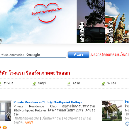
ปลวกคลิกดอทคอม เว็บก
ที่พัก โรงแรม รีสอร์ท ภาคตะวันออก
จันทบุรี
ชลบุรี
ตราด
ระยอง
Private Residence Club @ Northpoint Pattaya
โร
Private Residence Club อยู่ภายใต้การบริหารงาน
โรง
ของNorthpoint Pattaya โครงการคอนโดมิเนียมหรู เจ้าของ
ระเ
ราง
เช็
เช็คชื่อผู้จองห้องพัก | เช็คห้องพักว่าง | จองห้องพักออนไลน์
จัง
จังหวัด :
ชลบุรี