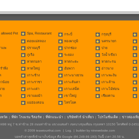
 allowed Pet
Spa, Restaurant
กระบี่
กรุยบุรี
ดอยแม่สลอง
ทองผาภูมิ
นครนายก
่าแพ
ปราณบุรี
ปากช่อง
ปาย
ภูเรือ
ระยอง
วังน้ำเขียว
หาดกมลา
หาดกะตะ
หาดกะรน
รำพึง
หาดใหญ่
อัมพวา
อ่าวนาง
ด
เกาะช้าง
เกาะนางยวน
เกาะพะงัน
าวน้อย
เกาะราชา
เกาะลันตา
เกาะล้าน
วาย
เกาะเต่า
เกาะเสม็ด
เกาะไม้ท่อน
ก
เขาแผงม้า
เขาใหญ่
เชียงคาน
แม่ฮ่องสอน
ไทรโยค
ังหวัด
ที่พัก โรงแรม รีสอร์ท
ที่พักแนะนำ
บริษัททัวร์ นำเที่ยว
โปรโมชั่นเด็ด
ข่าวท่องเที่
|
|
|
|
|
498 หมู่ 7 ซ.ท่าข้าม 28 ถนนท่าข้าม แขวงแสมดำ เขตบางขุนเทียน กรุงเทพฯ 10150 โทรศัพท์ 0-245
© 2009
teawtourthai.com
|
Log.
|
builder by
ninewebsite.com
บอทตัวล่าสุดที่เข้ามาเก็บข้อมูล คือ Google (66.249.69.193) วันนี้ เวลา 20.58 น.