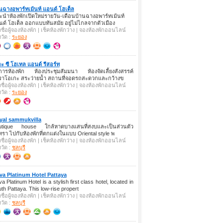
นฉางอพาร์ทเม้นท์ แอนด์ โฮเต็ล
นำห้องพักเปิดใหม่รายวัน-เดือนบ้านฉางอพาร์ทเม้นท์
ด์ โฮเต็ล ออกแบบทันสมัย อยู่ไม่ไกลจากตัวเมือง
คชื่อผู้จองห้องพัก | เช็คห้องพักว่าง | จองห้องพักออนไลน์
หวัด :
ระยอง
ะ ซี โฮเทล แอนด์ รีสอร์ท
ิการห้องพัก ห้องประชุมสัมมนา ห้องจัดเลี้ยงสังสรรค์
ราโอเกะ สระว่ายน้ำ สถานที่จอดรถสะดวกและกว้างข
คชื่อผู้จองห้องพัก | เช็คห้องพักว่าง | จองห้องพักออนไลน์
หวัด :
ระยอง
yal sammukvilla
utique house ใกล้หาดบางแสนที่สงบและเป็นส่วนตัว
หรา ไปกับห้องพักที่ตกแต่งในแบบ Oriental style พ
คชื่อผู้จองห้องพัก | เช็คห้องพักว่าง | จองห้องพักออนไลน์
หวัด :
ชลบุรี
va Platinum Hotel Pattaya
a Platinum Hotel is a stylish first class hotel, located in
th Pattaya. This low-rise propert
คชื่อผู้จองห้องพัก | เช็คห้องพักว่าง | จองห้องพักออนไลน์
หวัด :
ชลบุรี