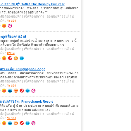
ะบอส บาย ภูริ, ระยอง The Boss by Puri @ R
ำลังมองหาที่พักดีๆ ที่ระยอง บรรยากาศอบอุ่นเหมือนพัก
นส่วนตัวของคุณเอง อยู่รึเปล่าค่ะ **
คชื่อผู้จองห้องพัก | เช็คห้องพักว่าง | จองห้องพักออนไลน์
หวัด :
ระยอง
ะกูดเฟื่องลดาเฮ้าส์
าะกูดเกาะสุดท้ายแห่งน่านน้ำทะเลตราด หาดทรายขาว น้ำ
ลสีมรกตใส ดั่งคริสตัล ทิวมะพร้าวที่ทอดยาว ปร
คชื่อผู้จองห้องพัก | เช็คห้องพักว่าง | จองห้องพักออนไลน์
หวัด :
ตราด
่งนภา ลอด์จ : Rungnapha Lodge
่งนภา ลอด์จ สถานตากอากาศ บนหาดสวนสน-วังแก้ว
หวัดระยอง พร้อมสรรพสำหรับวันพักผ่อนของคุณ เชิญสัมผั
คชื่อผู้จองห้องพัก | เช็คห้องพักว่าง | จองห้องพักออนไลน์
หวัด :
ระยอง
างชนกรีสอร์ท : Prangchanok Resort
ดีต้อนรับ สู่ บ้าน ปรางชนก ณ หาดแม่รำพึง หอมกลิ่นอาย
ำทะเล หาดทราย สายลม แสงแดด และ
คชื่อผู้จองห้องพัก | เช็คห้องพักว่าง | จองห้องพักออนไลน์
หวัด :
ระยอง