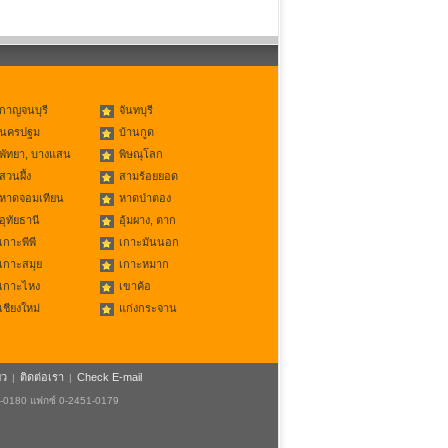
กาญจนบุรี
จันทบุรี
นครปฐม
บ้านกูด
พัทยา, บางแสน
พิษณุโลก
สวนผึ้ง
สามร้อยยอด
หาดจอมเทียน
หาดป่าตอง
อุทัยธานี
อุ้มผาง, ตาก
เกาะพีพี
เกาะมันนอก
เกาะสมุย
เกาะหมาก
เกาะไหง
เขาค้อ
เชียงใหม่
แก่งกระจาน
ยว
ติดต่อเรา
Check E-mail
|
|
1-0180 แฟกซ์ 0-2451-0179