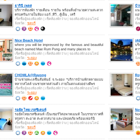
ธารินี เพลส
บ้า
บริการห้องพัก รายเดือน รายวัน พร้อมสิ่งอำนวยความสะดวก
แนะ
ครบครันภายในห้อง แอร์ ,ทีวี , ตู้เย็น , เครื
แอน
เช็คชื่อผู้จองห้องพัก | เช็คห้องพักว่าง | จองห้องพักออนไลน์
เช็
จังหวัด :
ชลบุรี
จัง
Nice Beach Hotel
เดอ
where you will be impressed by the famous and beautiful
บร
beach named Mae Rum Pung and many places to
คา
เช็คชื่อผู้จองห้องพัก | เช็คห้องพักว่าง | จองห้องพักออนไลน์
เช็
จังหวัด :
ระยอง
จัง
CHOMLA@Rayong
Ro
บ้านชายทะเลชื่นสัมพันธ์ จ.ระยอง *บริการบ้านพักหลายแบบ
Bo
หลากสไตล์ บนชายหาดส่วนตัว ภายในตกแต่งอย่างดีพร
หรู
เช็คชื่อผู้จองห้องพัก | เช็คห้องพักว่าง | จองห้องพักออนไลน์
เช็
จังหวัด :
ระยอง
จัง
รอยัล ไทย เรสซิเดนท์
No
รอยัลไทยเรสซิเดนท์ เป็นเซอร์วิสอพาทเมนท์ ในบรรยากาศที่
Nov
หรูหรา สะอาด สะดวกสบาย และปลอดภัย พร้อมเฟอร์นิ
Sou
เช็คชื่อผู้จองห้องพัก | เช็คห้องพักว่าง | จองห้องพักออนไลน์
เช็
จังหวัด :
ชลบุรี
จัง