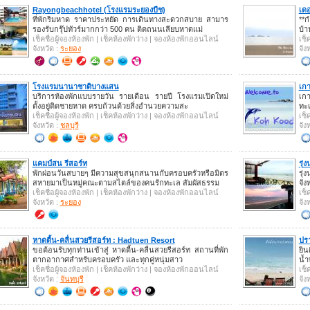
Rayongbeachhotel (โรงแรมระยองบีช)
เดอ
ที่พักริมหาด ราคาประหยัด การเดินทางสะดวกสบาย สามาร
**ก
รองรับกรุ๊ปทัวร์มากกว่า 500 คน ติดถนนเลียบหาดแม่
บ้า
เช็คชื่อผู้จองห้องพัก | เช็คห้องพักว่าง | จองห้องพักออนไลน์
เช็
จังหวัด :
ระยอง
จัง
โรงแรมนานาชาติบางแสน
เกา
บริการห้องพักแบบรายวัน รายเดือน รายปี โรงแรมเปิดใหม่
เก
ตั้งอยู่ติดชายหาด ครบถ้วนด้วยสิ่งอำนวยความสะ
ทะเ
เช็คชื่อผู้จองห้องพัก | เช็คห้องพักว่าง | จองห้องพักออนไลน์
เช็
จังหวัด :
ชลบุรี
จัง
แคมป์สน รีสอร์ท
รุ
พักผ่อนวันสบายๆ มีความสุขสนุกสนานกับครอบครัวหรือมิตร
รุ
สหายมาเป็นหมู่คณะตามสไตล์ของคนรักทะเล สัมผัสธรรม
จัง
เช็คชื่อผู้จองห้องพัก | เช็คห้องพักว่าง | จองห้องพักออนไลน์
เช็
จังหวัด :
ระยอง
จัง
หาดตื้น-คลื่นสวยรีสอร์ท : Hadtuen Resort
ปร
ขอต้อนรับทุกท่านเข้าสู่ หาดตื้น-คลื่นสวยรีสอร์ท สถานที่พัก
ยิน
ตากอากาศสำหรับครอบครัว และทุกคู่หนุ่มสาว
น้
เช็คชื่อผู้จองห้องพัก | เช็คห้องพักว่าง | จองห้องพักออนไลน์
เช็
จังหวัด :
จันทบุรี
จัง