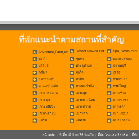
ที่พักแนะนำตามสถานที่สำคัญ
Resort allowed Pet
Spa, Restaurant
Adventure,Farm,แพ
ชะอำ
ชุมพร
ดอยแม่สลอง
บุรีรัมย์
ประตูท่าแพ
ปราณบุรี
ภูชี้ฟ้า
ภูเก็ต
ภูเรือ
สุพรรณบุรี
หัวหิน
หาดกมลา
หาดอรุโณทัย
หาดแม่รำพึง
หาดใหญ่
เกาะกระดาน
เกาะกูด
เกาะช้าง
เกาะมุก
เกาะยาวน้อย
เกาะราชา
เกาะหลีเป๊ะ
เกาะหวาย
เกาะเต่า
เขาตะเกียบ
เขาหลัก
เขาแผงม้า
แม่ริม
แม่สาย
แม่ฮ่องสอน
หน้าหลัก
ที่เที่ยวทั่วไทย 76 จังหวัด
ที่พัก โรงแรม รีสอร์ท
ที่พ
|
|
|