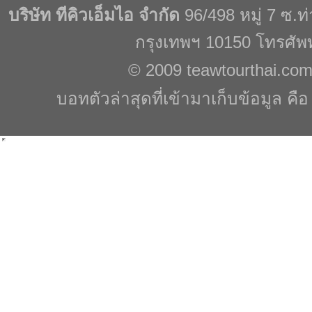
บริษัท ทีคิวเอ็มไอ จำกัด
96/498 หมู่ 7 ซ.
กรุงเทพฯ 10150 โทรศัพ
© 2009
teawtourthai.co
บอทตัวล่าสุดที่เข้ามาเก็บข้อมูล คื