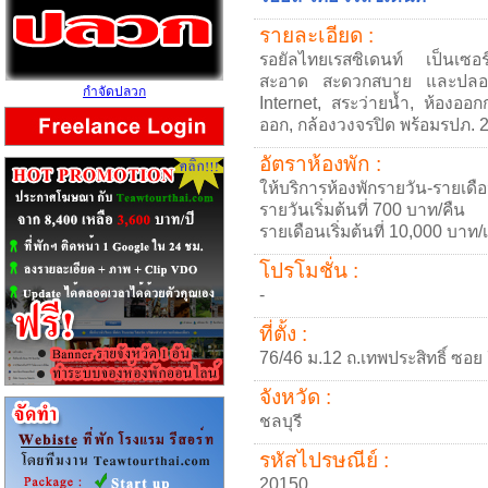
รายละเอียด :
รอยัลไทยเรสซิเดนท์ เป็นเซอ
สะอาด สะดวกสบาย และปลอดภั
กำจัดปลวก
Internet, สระว่ายน้ำ, ห้องออก
ออก, กล้องวงจรปิด พร้อมรปภ. 
อัตราห้องพัก :
ให้บริการห้องพักรายวัน-รายเดื
รายวันเริ่มต้นที่ 700 บาท/คืน
รายเดือนเริ่มต้นที่ 10,000 บาท/
โปรโมชั่น :
-
ที่ตั้ง :
76/46 ม.12 ถ.เทพประสิทธิ์ ซอย 
จังหวัด :
ชลบุรี
รหัสไปรษณีย์ :
20150