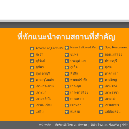
ที่พักแนะนำตามสถานที่สำคัญ
Resort allowed Pet
Spa, Restaurant
Adventure,Farm,แพ
ชะอำ
ชุมพร
ดอยแม่สลอง
บุรีรัมย์
ประตูท่าแพ
ปราณบุรี
ภูชี้ฟ้า
ภูเก็ต
ภูเรือ
สุพรรณบุรี
หัวหิน
หาดกมลา
หาดอรุโณทัย
หาดแม่รำพึง
หาดใหญ่
เกาะกระดาน
เกาะกูด
เกาะช้าง
เกาะมุก
เกาะยาวน้อย
เกาะราชา
เกาะหลีเป๊ะ
เกาะหวาย
เกาะเต่า
เขาตะเกียบ
เขาหลัก
เขาแผงม้า
แม่ริม
แม่สาย
แม่ฮ่องสอน
หน้าหลัก
ที่เที่ยวทั่วไทย 76 จังหวัด
ที่พัก โรงแรม รีสอร์ท
ที่พ
|
|
|