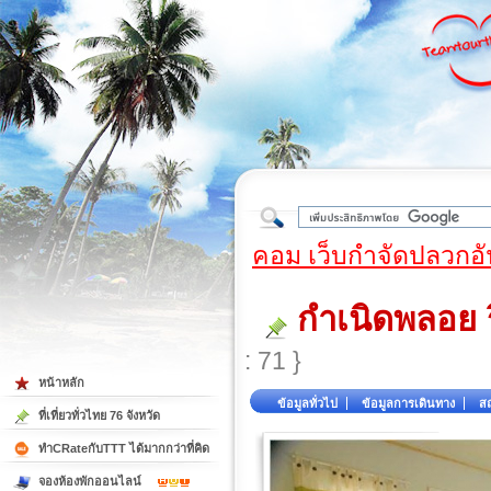
ใต้
คอม เว็บกำจัดปลวกอั
กำเนิดพลอย 
: 71 }
หน้าหลัก
ข้อมูลทั่วไป
ข้อมูลการเดินทาง
สถ
ที่เที่ยวทั่วไทย 76 จังหวัด
ทำCRateกับTTT ได้มากกว่าที่คิด
จองห้องพักออนไลน์