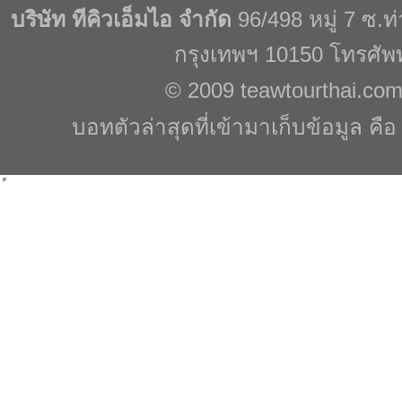
บริษัท ทีคิวเอ็มไอ จำกัด
96/498 หมู่ 7 ซ.
กรุงเทพฯ 10150 โทรศัพ
© 2009
teawtourthai.co
บอทตัวล่าสุดที่เข้ามาเก็บข้อมูล คื