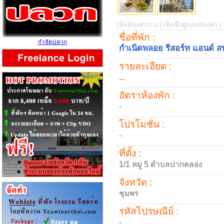
เช็คห้องพักว่าง |
เช็คชื่อผู้จองห้องพัก |
ชื่อที่พัก :
กำจัดปลวก
กำเนิดพลอย รีสอร์ท แอนด์ ส
รายละเอียด :
...
อัตราห้องพัก :
-
โปรโมชั่น :
-
ที่ตั้ง :
1/1 หมู่ 5 ตำบลปากคลอง
จังหวัด :
ชุมพร
รหัสไปรษณีย์ :
-