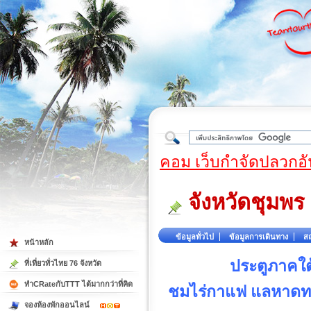
ใต้
คอม เว็บกำจัดปลวกอั
จังหวัดชุมพร
ข้อมูลทั่วไป
ข้อมูลการเดินทาง
สถ
หน้าหลัก
ประตูภาคใต
ที่เที่ยวทั่วไทย 76 จังหวัด
ทำCRateกับTTT ได้มากกว่าที่คิด
ชมไร่กาแฟ แลหาดทราย
จองห้องพักออนไลน์