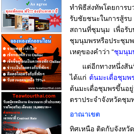
ทำพิธีส่งทัพโดยการบวงส
รับชัยชนะในการสู้ร
สถานที่ชุมนุม เพื่อร
ชุมนุมพรหรือประชุมพร
เหตุของคำว่า “
ชุมนุม
แต่อีกทางหนึ่งสันน
ได้แก่
ต้นมะเดื่อชุม
ต้นมะเดื่อชุมพรขึ้นอ
ตราประจำจังหวัดชุม
อาณาเขต
ทิศเหนือ ติดกับจังหวั