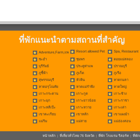
ที่พักแนะนำตามสถานที่สำคัญ
Resort allowed Pet
Spa, Restaurant
Adventure,Farm,แพ
ชะอำ
ชุมพร
ดอยแม่สลอง
บุรีรัมย์
ประตูท่าแพ
ปราณบุรี
ภูชี้ฟ้า
ภูเก็ต
ภูเรือ
สุพรรณบุรี
หัวหิน
หาดกมลา
หาดอรุโณทัย
หาดแม่รำพึง
หาดใหญ่
เกาะกระดาน
เกาะกูด
เกาะช้าง
เกาะมุก
เกาะยาวน้อย
เกาะราชา
เกาะหลีเป๊ะ
เกาะหวาย
เกาะเต่า
เขาตะเกียบ
เขาหลัก
เขาแผงม้า
แม่ริม
แม่สาย
แม่ฮ่องสอน
หน้าหลัก
ที่เที่ยวทั่วไทย 76 จังหวัด
ที่พัก โรงแรม รีสอร์ท
ที่พ
|
|
|