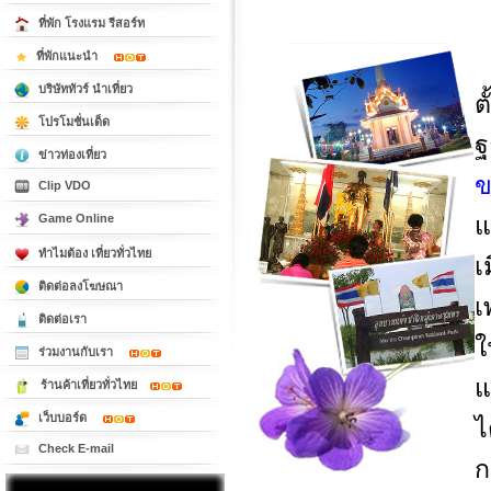
ที่พัก โรงแรม รีสอร์ท
ที่พักแนะนำ
บริษัททัวร์ นำเที่ยว
ต
โปรโมชั่นเด็ด
ฐ
ข่าวท่องเที่ยว
ข
Clip VDO
Game Online
แ
ทำไมต้อง เที่ยวทั่วไทย
เ
ติดต่อลงโฆษณา
เ
ติดต่อเรา
ใ
ร่วมงานกับเรา
แ
ร้านค้าเที่ยวทั่วไทย
เว็บบอร์ด
Check E-mail
ก