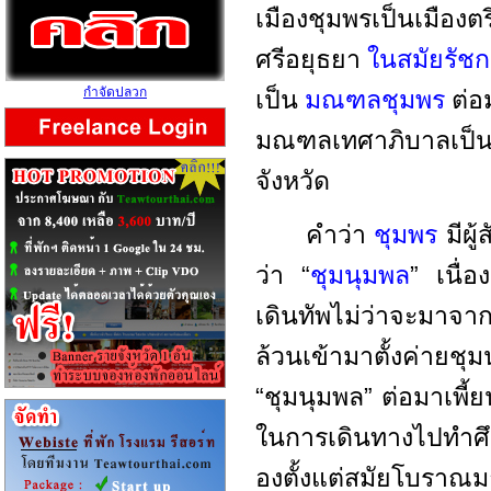
เมืองชุมพรเป็นเมือง
ศรีอยุธยา
ในสมัยรัชก
กำจัดปลวก
เป็น
มณฑลชุมพร
ต่
มณฑลเทศาภิบาลเป็นจั
จังหวัด
คำว่า
ชุมพร
มีผู
ว่า “
ชุมนุ
มพล
” เนื่
เดินทัพไม่ว่าจะมาจาก
ล้วนเข้ามาตั้งค่ายชุมนุ
“ชุมนุมพล” ต่อมาเพี้
ในการเดินทางไปทำศ
องตั้งแต่สมัยโบราณม