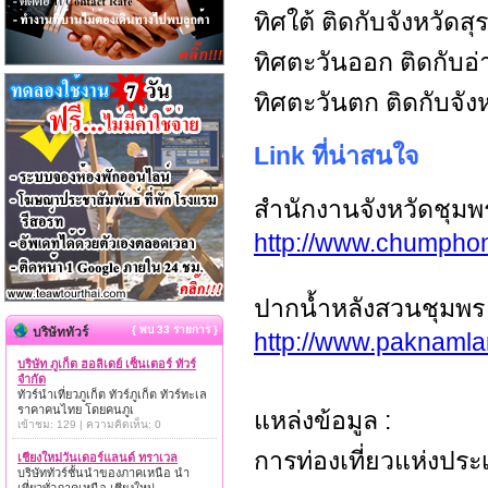
ทิศใต้ ติดกับจังหวัดส
ทิศตะวันออก ติดกับอ
ทิศตะวันตก ติดกับจ
Link ที่น่าสนใจ
สำนักงานจังหวัดชุมพ
http://www.chumphon
ปากน้ำหลังสวนชุมพร
{ พบ 33 รายการ }
บริษัททัวร์
http://www.paknaml
บริษัท ภูเก็ต ฮอลิเดย์ เซ็นเตอร์ ทัวร์
จำกัด
ทัวร์นำเที่ยวภูเก็ต ทัวร์ภูเก็ต ทัวร์ทะเล
ราคาคนไทย โดยคนภูเ
แหล่งข้อมูล :
เข้าชม: 129 | ความคิดเห็น: 0
การท่องเที่ยวแห่งประเ
เชียงใหม่วันเดอร์แลนด์ ทราเวล
บริษัททัวร์ชั้นนำของภาคเหนือ นำ