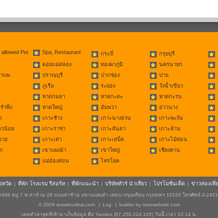
 allowed Pet
Spa, Restaurant
กระบี่
กรุยบุรี
ดอยแม่สลอง
ทองผาภูมิ
นครนายก
่าแพ
ปราณบุรี
ปากช่อง
ปาย
ภูเรือ
ระยอง
วังน้ำเขียว
หาดกมลา
หาดกะตะ
หาดกะรน
รำพึง
หาดใหญ่
อัมพวา
อ่าวนาง
ด
เกาะช้าง
เกาะนางยวน
เกาะพะงัน
าวน้อย
เกาะราชา
เกาะลันตา
เกาะล้าน
วาย
เกาะเต่า
เกาะเสม็ด
เกาะไม้ท่อน
ก
เขาแผงม้า
เขาใหญ่
เชียงคาน
แม่ฮ่องสอน
ไทรโยค
ังหวัด
ที่พัก โรงแรม รีสอร์ท
ที่พักแนะนำ
บริษัททัวร์ นำเที่ยว
โปรโมชั่นเด็ด
ข่าวท่องเที่
|
|
|
|
|
498 หมู่ 7 ซ.ท่าข้าม 28 ถนนท่าข้าม แขวงแสมดำ เขตบางขุนเทียน กรุงเทพฯ 10150 โทรศัพท์ 0-245
© 2009
teawtourthai.com
|
Log.
|
builder by
ninewebsite.com
บอทตัวล่าสุดที่เข้ามาเก็บข้อมูล คือ Yandex (87.250.224.105) วันนี้ เวลา 10.14 น.