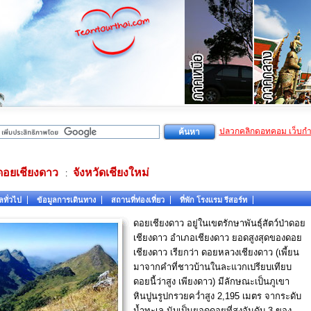
ปลวกคลิกดอทคอม เว็บก
ดอยเชียงดาว
จังหวัดเชียงใหม่
:
ลทั่วไป
ข้อมูลการเดินทาง
สถานที่ท่องเที่ยว
ที่พัก โรงแรม รีสอร์ท
ดอยเชียงดาว อยู่ในเขตรักษาพันธุ์สัตว์ป่าดอย
เชียงดาว อำเภอเชียงดาว ยอดสูงสุดของดอย
เชียงดาว เรียกว่า ดอยหลวงเชียงดาว (เพี้ยน
มาจากคำที่ชาวบ้านในละแวกเปรียบเทียบ
ดอยนี้ว่าสูง เพียงดาว) มีลักษณะเป็นภูเขา
หินปูนรูปกรวยคว่ำสูง 2,195 เมตร จากระดับ
น้ำทะเล นับเป็นยอดดอยที่สูงอันดับ 3 ของ