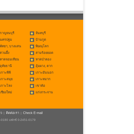
กาญจนบุรี
จันทบุรี
นครปฐม
บ้านกูด
พัทยา, บางแสน
พิษณุโลก
สวนผึ้ง
สามร้อยยอด
หาดจอมเทียน
หาดป่าตอง
อุทัยธานี
อุ้มผาง, ตาก
เกาะพีพี
เกาะมันนอก
เกาะสมุย
เกาะหมาก
เกาะไหง
เขาค้อ
เชียงใหม่
แก่งกระจาน
ยว
ติดต่อเรา
Check E-mail
|
|
1-0180 แฟกซ์ 0-2451-0179