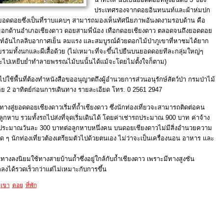
ประเทศรองจากดอยอินทนนท์และผ้าห่มปก
อดดอยซึ่งเป็นที่ราบแคบๆ สามารถมองเห็นทัศนียภาพอันงดงามรอบด้าน คือ
อกด้านอำเภอเชียงดาว ดอยสามพี่น้อง เทือกดอยเชียงดาว ตลอดจนถึงยอดดอย
์อันไกลลิบอากาศเย็น ลมแรง และสมบูรณ์ด้วยดอกไม้ป่าภูเขาที่หาชมได้ยาก
วมทั้งนกและผีเสื้อด้วย (ไม่เหมาะที่จะขึ้นไปยืนบนยอดดอยทีละกลุ่มใหญ่ๆ
ไปเหยีบย่ำทำลายพรรณไม้บนนั้นได้แม้จะโดยไม่ตั้งใจก็ตาม)
ไปใช้พื้นที่ต้องทำหนังสือขออนุญาตถึงผู้อำนวยการส่วนอนุรักษ์สัตว์ป่า กรมป่าไม้
อย 2 อาทิตย์ก่อนการเดินทาง รายละเอียด โทร. 0 2561 2947
ทางสู่ยอดดอยเชียงดาวเริ่มที่ถ้ำเชียงดาว ซึ่งนักท่องเที่ยวจะสามารถติดต่อคน
ูกหาบ รวมทั้งรถไปส่งที่จุดเริ่มเดินได้ โดยค่าเช่ารถประมาณ 900 บาท ค่าจ้าง
ประมาณวันละ 300 บาทต่อลูกหาบหนึ่งคน บนดอยเชียงดาวไม่มีสิ่งอำนวยความ
 ๆ นักท่องเที่ยวต้องเตรียมตัวไปด้วยตนเอง ไม่ว่าจะเป็นเครื่องนอน อาหาร และ
นทางลงนิยมใช้ทางสายบ้านถ้ำซึ่งอยู่ใกล้กับถ้ำเชียงดาว เพราะมีทางสูงชัน
งได้รวดเร็วกว่าแต่ไม่เหมาะกับการขึ้น
ูเขา
ดอย
ที่พัก