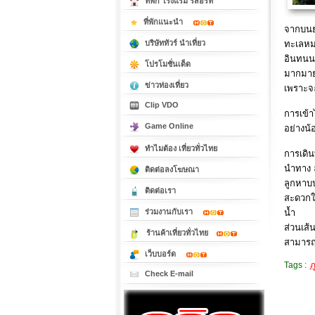
ที่พัก โรงแรม รีสอร์ท
ที่พักแนะนำ
จากบนย
ทะเลหม
บริษัททัวร์ นำเที่ยว
อินทนนท
โปรโมชั่นเด็ด
มากมายร
ข่าวท่องเที่ยว
เพราะจะ
Clip VDO
การเข้า
Game Online
อย่างน้
ทำไมต้อง เที่ยวทั่วไทย
การเดิน
นำทาง ล
ติดต่อลงโฆษณา
ลูกหาบ
ติดต่อเรา
สะดวกใด
น้ำ
ร่วมงานกับเรา
ส่วนเส้
ร้านค้าเที่ยวทั่วไทย
สามารถล
เว็บบอร์ด
Tags :
ภ
Check E-mail