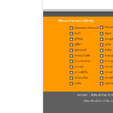
ที่พักแนะนำตามสถานที่สำคัญ
Resort
Adventure,Farm,แพ
ชะอำ
ชุมพร
บุรีรัมย์
ประตูท
ภูชี้ฟ้า
ภูเก็ต
สุพรรณบุรี
หัวหิน
หาดอรุโณทัย
หาดแม่
เกาะกระดาน
เกาะกู
เกาะมุก
เกาะย
เกาะหลีเป๊ะ
เกาะห
เขาตะเกียบ
เขาหลั
แม่ริม
แม่สาย
หน้าหลัก
ที่เที่ยวทั่วไทย 76 จ
|
บริษัท ทีคิวเอ็มไอ จำกัด
96/