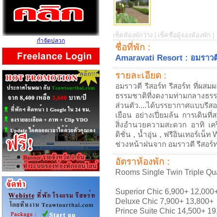
เช็คห้องพักว่าง |
เช็คชื่อผู้จองห้องพัก |
กำจัดปลวก
ชื่อที่พัก :
Amaravati Resort : อมราวตี
รายละเอียด :
อมราวตี รีสอร์ท รีสอร์ท ที่ผส
ธรรมชาติที่งดงามท่ามกลางธรรม
ส่วนตัว....ได้บรรยากาศแบบรีส
เยือน อย่างเปี่ยมล้น การเดิน
สิ่งอำนวยความสะดวก อาทิ เค
ดิชั่น , น้ำอุ่น , ฟรีอินเทอร์เน
ช่วงหน้าฝนจาก อมราวตี รีสอร์
อัตราห้องพัก :
Rooms Single Twin Triple Q
Superior Chic 6,900+ 12,000
Deluxe Chic 7,900+ 13,800+
Prince Suite Chic 14,500+ 1