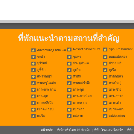
ที่พักแนะนำตามสถานที่สำคัญ
Resort allowed Pet
Spa, Restaurant
Adventure,Farm,แพ
ชะอำ
ชุมพร
ดอยแม่สลอง
บุรีรัมย์
ประตูท่าแพ
ปราณบุรี
ภูชี้ฟ้า
ภูเก็ต
ภูเรือ
สุพรรณบุรี
หัวหิน
หาดกมลา
หาดอรุโณทัย
หาดแม่รำพึง
หาดใหญ่
เกาะกระดาน
เกาะกูด
เกาะช้าง
เกาะมุก
เกาะยาวน้อย
เกาะราชา
เกาะหลีเป๊ะ
เกาะหวาย
เกาะเต่า
เขาตะเกียบ
เขาหลัก
เขาแผงม้า
แม่ริม
แม่สาย
แม่ฮ่องสอน
หน้าหลัก
ที่เที่ยวทั่วไทย 76 จังหวัด
ที่พัก โรงแรม รีสอร์ท
ที่พ
|
|
|