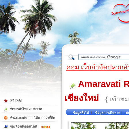
ใต้
คอม เว็บกำจัดปลวกอั
Amaravati Re
เชียงใหม่
{ เข้าชม
หน้าหลัก
ที่เที่ยวทั่วไทย 76 จังหวัด
ข้อมูลทั่วไป
ข้อมูลการเดินทาง
สถ
ทำCRateกับTTT ได้มากกว่าที่คิด
จองห้องพักออนไลน์