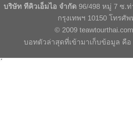
บริษัท ทีคิวเอ็มไอ จำกัด
96/498 หมู่ 7 ซ.
กรุงเทพฯ 10150 โทรศัพ
© 2009
teawtourthai.co
บอทตัวล่าสุดที่เข้ามาเก็บข้อมูล คื