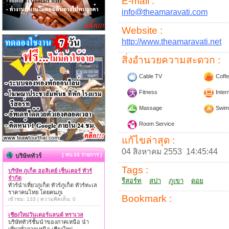
E-mail :
info@theamaravati.com
Website :
http://www.theamaravati.net
สิ่งอำนวยความสะดวก :
Cable TV
Coffe
Fitness
Inter
Massage
Swim
Room Service
แก้ไขล่าสุด :
04 สิงหาคม 2553 14:45:44
{ พบ 33 รายการ }
บริษัททัวร์
Tags :
บริษัท ภูเก็ต ฮอลิเดย์ เซ็นเตอร์ ทัวร์
จำกัด
รีสอร์ท
สปา
ภูเขา
ดอย
ทัวร์นำเที่ยวภูเก็ต ทัวร์ภูเก็ต ทัวร์ทะเล
ราคาคนไทย โดยคนภูเ
Bookmark :
เข้าชม: 133 | ความคิดเห็น: 0
เชียงใหม่วันเดอร์แลนด์ ทราเวล
บริษัททัวร์ชั้นนำของภาคเหนือ นำ