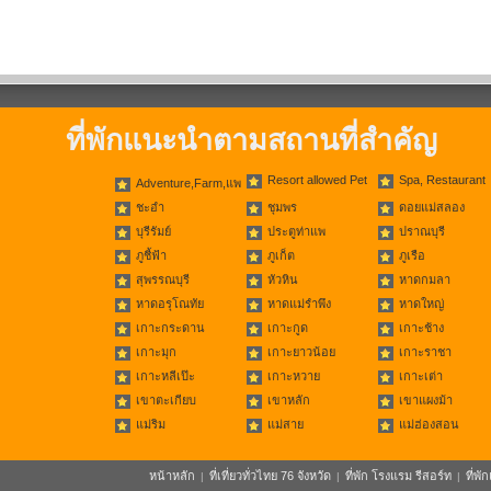
ที่พักแนะนำตามสถานที่สำคัญ
Resort allowed Pet
Spa, Restaurant
Adventure,Farm,แพ
ชะอำ
ชุมพร
ดอยแม่สลอง
บุรีรัมย์
ประตูท่าแพ
ปราณบุรี
ภูชี้ฟ้า
ภูเก็ต
ภูเรือ
สุพรรณบุรี
หัวหิน
หาดกมลา
หาดอรุโณทัย
หาดแม่รำพึง
หาดใหญ่
เกาะกระดาน
เกาะกูด
เกาะช้าง
เกาะมุก
เกาะยาวน้อย
เกาะราชา
เกาะหลีเป๊ะ
เกาะหวาย
เกาะเต่า
เขาตะเกียบ
เขาหลัก
เขาแผงม้า
แม่ริม
แม่สาย
แม่ฮ่องสอน
หน้าหลัก
ที่เที่ยวทั่วไทย 76 จังหวัด
ที่พัก โรงแรม รีสอร์ท
ที่พ
|
|
|