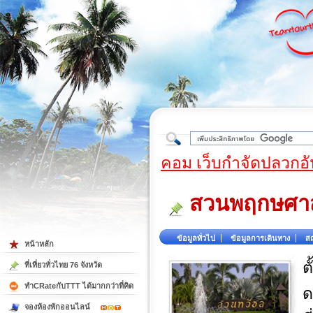
ใต้
คอม เว็บกำจัดปลวกอั
สวนพฤกษศาส
ข้อมูลทั่วไป
ข้อมูลการเดินทาง
สถ
หน้าหลัก
ต
ที่เที่ยวทั่วไทย 76 จังหวัด
ทำCRateกับTTT ได้มากกว่าที่คิด
ด
จองห้องพักออนไลน์