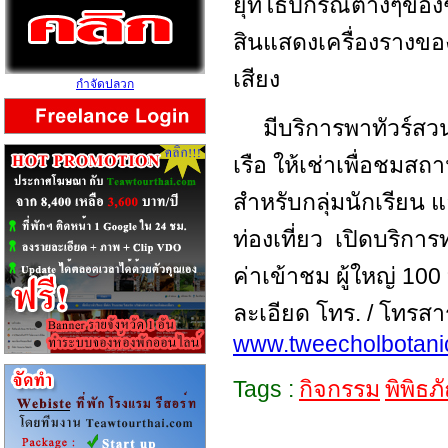
ยุทโธปกรณ์ต่างๆของ
สินแสดงเครื่องรางของข
เสียง
กำจัดปลวก
มีบริการพาทัวร์สว
เรือ ให้เช่าเพื่อชมสถ
สำหรับกลุ่มนักเรียน 
ท่องเที่ยว เปิดบริการ
ค่าเข้าชม ผู้ใหญ่ 10
ละเอียด โทร. / โทรสา
www.tweecholbotani
Tags :
กิจกรรม
พิพิธภ