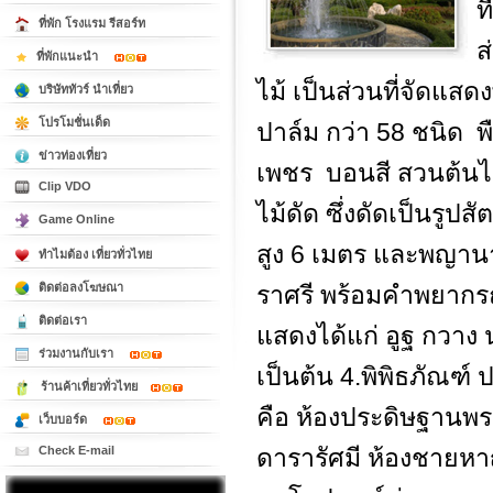
ท
ที่พัก โรงแรม รีสอร์ท
ส
ที่พักแนะนำ
ไม้ เป็นส่วนที่จัดแสด
บริษัททัวร์ นำเที่ยว
โปรโมชั่นเด็ด
ปาล์ม กว่า 58 ชนิด 
ข่าวท่องเที่ยว
เพชร บอนสี สวนต้นไ
Clip VDO
ไม้ดัด ซึ่งดัดเป็นรูปสั
Game Online
สูง 6 เมตร และพญาน
ทำไมต้อง เที่ยวทั่วไทย
ติดต่อลงโฆษณา
ราศรี พร้อมคำพยากรณ์
ติดต่อเรา
แสดงได้แก่ อูฐ กวาง
ร่วมงานกับเรา
เป็นต้น 4.พิพิธภัณฑ์
ร้านค้าเที่ยวทั่วไทย
คือ ห้องประดิษฐานพร
เว็บบอร์ด
Check E-mail
ดารารัศมี ห้องชายหา