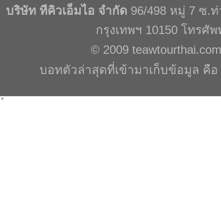
บริษัท ทีคิวเอ็มไอ จำกัด
96/498 หมู่ 7 ซ.
กรุงเทพฯ 10150 โทรศัพ
© 2009
teawtourthai.co
บอทตัวล่าสุดที่เข้ามาเก็บข้อมูล คื