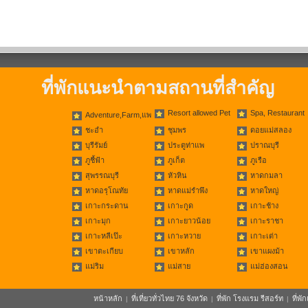
ที่พักแนะนำตามสถานที่สำคัญ
Resort allowed Pet
Spa, Restaurant
Adventure,Farm,แพ
ชะอำ
ชุมพร
ดอยแม่สลอง
บุรีรัมย์
ประตูท่าแพ
ปราณบุรี
ภูชี้ฟ้า
ภูเก็ต
ภูเรือ
สุพรรณบุรี
หัวหิน
หาดกมลา
หาดอรุโณทัย
หาดแม่รำพึง
หาดใหญ่
เกาะกระดาน
เกาะกูด
เกาะช้าง
เกาะมุก
เกาะยาวน้อย
เกาะราชา
เกาะหลีเป๊ะ
เกาะหวาย
เกาะเต่า
เขาตะเกียบ
เขาหลัก
เขาแผงม้า
แม่ริม
แม่สาย
แม่ฮ่องสอน
หน้าหลัก
ที่เที่ยวทั่วไทย 76 จังหวัด
ที่พัก โรงแรม รีสอร์ท
ที่พ
|
|
|