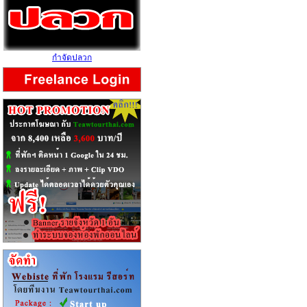
กำจัดปลวก