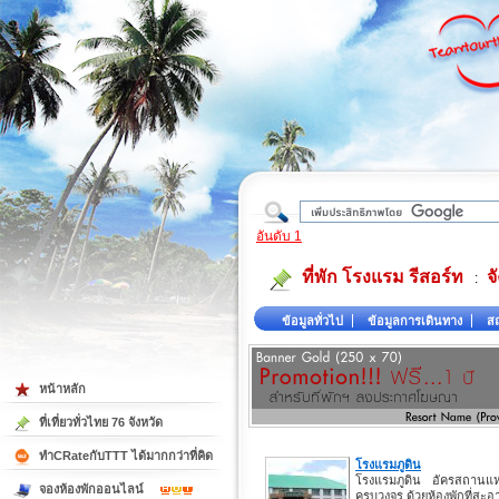
ใต้
อันดับ 1
ที่พัก โรงแรม รีสอร์ท
จ
:
ข้อมูลทั่วไป
ข้อมูลการเดินทาง
สถ
หน้าหลัก
ที่เที่ยวทั่วไทย 76 จังหวัด
ทำCRateกับTTT ได้มากกว่าที่คิด
โรงแรมภูดิน
โรงแรมภูดิน อัครสถานแห
จองห้องพักออนไลน์
ครบวงจร ด้วยห้องพักที่สะอ