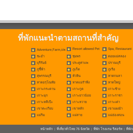
ที่พักแนะนำตามสถานที่สำคัญ
Resort allowed Pet
Spa, Restaurant
Adventure,Farm,แพ
ชะอำ
ชุมพร
ดอยแม่สลอง
บุรีรัมย์
ประตูท่าแพ
ปราณบุรี
ภูชี้ฟ้า
ภูเก็ต
ภูเรือ
สุพรรณบุรี
หัวหิน
หาดกมลา
หาดอรุโณทัย
หาดแม่รำพึง
หาดใหญ่
เกาะกระดาน
เกาะกูด
เกาะช้าง
เกาะมุก
เกาะยาวน้อย
เกาะราชา
เกาะหลีเป๊ะ
เกาะหวาย
เกาะเต่า
เขาตะเกียบ
เขาหลัก
เขาแผงม้า
แม่ริม
แม่สาย
แม่ฮ่องสอน
หน้าหลัก
ที่เที่ยวทั่วไทย 76 จังหวัด
ที่พัก โรงแรม รีสอร์ท
ที่พ
|
|
|