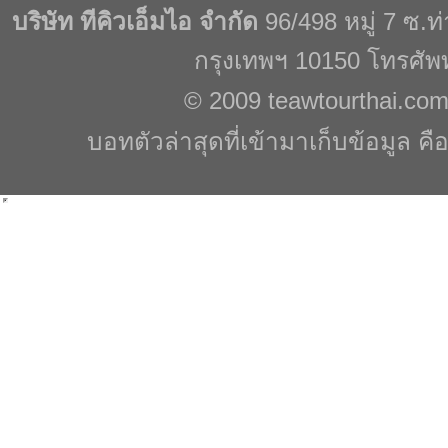
บริษัท ทีคิวเอ็มไอ จำกัด
96/498 หมู่ 7 ซ.
กรุงเทพฯ 10150 โทรศัพ
© 2009
teawtourthai.co
บอทตัวล่าสุดที่เข้ามาเก็บข้อมูล คื