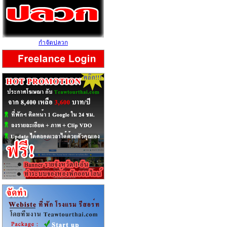
กำจัดปลวก