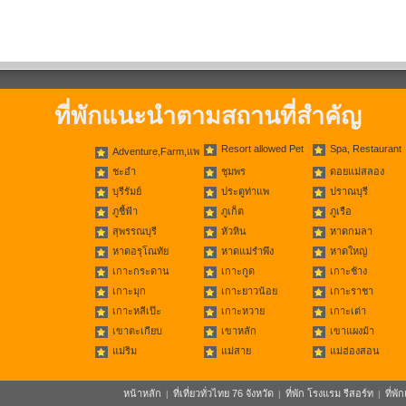
ที่พักแนะนำตามสถานที่สำคัญ
Resort allowed Pet
Spa, Restaurant
Adventure,Farm,แพ
ชะอำ
ชุมพร
ดอยแม่สลอง
บุรีรัมย์
ประตูท่าแพ
ปราณบุรี
ภูชี้ฟ้า
ภูเก็ต
ภูเรือ
สุพรรณบุรี
หัวหิน
หาดกมลา
หาดอรุโณทัย
หาดแม่รำพึง
หาดใหญ่
เกาะกระดาน
เกาะกูด
เกาะช้าง
เกาะมุก
เกาะยาวน้อย
เกาะราชา
เกาะหลีเป๊ะ
เกาะหวาย
เกาะเต่า
เขาตะเกียบ
เขาหลัก
เขาแผงม้า
แม่ริม
แม่สาย
แม่ฮ่องสอน
หน้าหลัก
ที่เที่ยวทั่วไทย 76 จังหวัด
ที่พัก โรงแรม รีสอร์ท
ที่พ
|
|
|