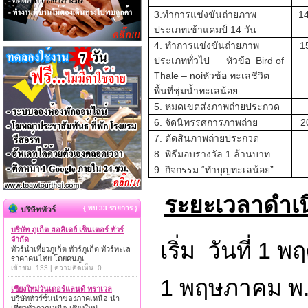
3.ทำการแข่งขันถ่ายภาพ
14
ประเภทเข้าแคมป์ 14 วัน
4. ทำการแข่งขันถ่ายภาพ
1
ประเภททั่วไป หัวข้อ Bird of
Thale – noiหัวข้อ ทะเลชีวิต
พื้นที่ชุ่มน้ำทะเลน้อย
5. หมดเขตส่งภาพถ่ายประกวด
6. จัดนิทรรศการภาพถ่าย
2
7. ตัดสินภาพถ่ายประกวด
8. พิธีมอบรางวัล 1 ล้านบาท
9. กิจกรรม “ทำบุญทะเลน้อย”
ระยะเวลาดำเ
{ พบ 33 รายการ }
บริษัททัวร์
บริษัท ภูเก็ต ฮอลิเดย์ เซ็นเตอร์ ทัวร์
จำกัด
เริ่ม วันที่ 
ทัวร์นำเที่ยวภูเก็ต ทัวร์ภูเก็ต ทัวร์ทะเล
ราคาคนไทย โดยคนภูเ
เข้าชม: 133 | ความคิดเห็น: 0
1 พฤษภาคม พ.
เชียงใหม่วันเดอร์แลนด์ ทราเวล
บริษัททัวร์ชั้นนำของภาคเหนือ นำ