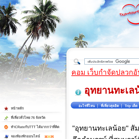
ใต้
คอม เว็บกำจัดปลวกอั
อุทยานทะเลน
อะไรที่ไหน
ที่เที่ยวสุดฮิต
Trip เด็ด
หน้าหลัก
ที่เที่ยวทั่วไทย 76 จังหวัด
"อุทยานทะเลน้อย" สั
ทำCRateกับTTT ได้มากกว่าที่คิด
จองห้องพักออนไลน์