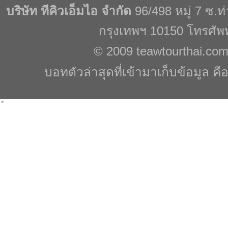
บริษัท ทีคิวเอ็มไอ จำกัด
96/498 หมู่ 7 ซ.
กรุงเทพฯ 10150 โทรศัพ
© 2009
teawtourthai.co
บอทตัวล่าสุดที่เข้ามาเก็บข้อมูล คื