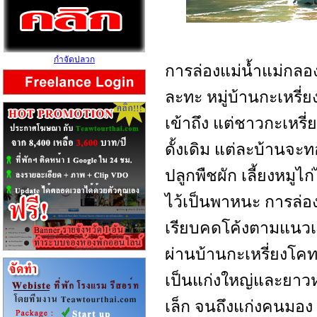
กำจัดปลวก
การล่องแม่น้ำแม่กลอง
ละทะ หมู่บ้านกะเหรี่ย
เข้าถึง แต่ชาวกะเหรี่
ดั้งเดิม แต่ละบ้านจะท
ปลูกพืชผัก เลี้ยงหมูไก
ไว้เป็นพาหนะ การล่
เรียบคดโค้งตามแนวเข
ผ่านบ้านกะเหรี่ยงโคท
เป็นแก่งใหญ่และยาว
เล็ก จนถึงแก่งคนมอง 