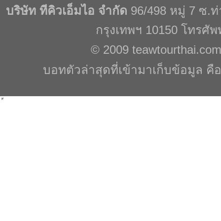
บริษัท ทีคิวเอ็มไอ จำกัด
96/498 หมู่ 7 ซ.
กรุงเทพฯ 10150 โทรศัพ
© 2009
teawtourthai.co
บอทตัวล่าสุดที่เข้ามาเก็บข้อมูล คื