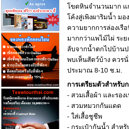
โขดหินจำนวนมาก แก่งส
โค้งสู่เพิงผาริมน้ำ ม
ความยากการล่องเรือนี
มากกว่าแพไม้ไผ่ ระย
ลับจากน้ำตกไปบ้านปะล
พบเห็นสัตว์บ้าง ควรน
ประมาณ 8-10 ช.ม.
การเตรียมตัวสำหรับก
- สวมเสื้อผ้า และรอ
- สวมหมวกกันแดด
- ใส่เสื้อชูชีพ
- กระเป๋ากันน้ำ สำหรั