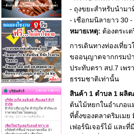
- ถุงขยะสำหรับนำมาท
- เชือกมนิลายาว 30 -
หมายเหตุ:
ต้องตระเต
การเดินทางท่องเที่ยวใ
ขออนุญาตจากกรมป่า
ประทับตรา สป.7 เพราะพื
ธรรมชาติเท่านั้น
{ พบ 33 รายการ }
บริษัททัวร์
สินค้า 1 ตำบล 1 ผลิ
บริษัท ภูเก็ต ฮอลิเดย์ เซ็นเตอร์ ทัวร์
ต้นไม้หยกในอำเภอแม่
จำกัด
ทัวร์นำเที่ยวภูเก็ต ทัวร์ภูเก็ต ทัวร์ทะเล
ราคาคนไทย โดยคนภูเ
ที่ตั้งของตลาดริมเมย 
เข้าชม: 127 | ความคิดเห็น: 0
เฟอร์นิเจอร์ไม้ และที่
เชียงใหม่วันเดอร์แลนด์ ทราเวล
บริษัททัวร์ชั้นนำของภาคเหนือ นำ