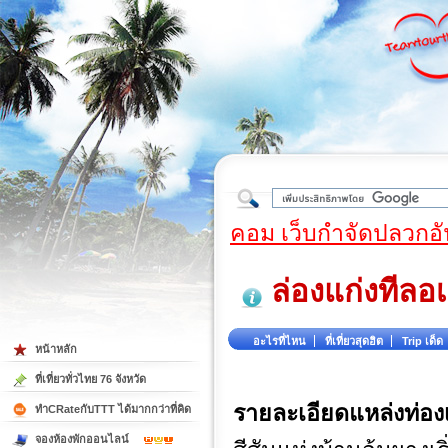
ใต้
คอม เว็บกำจัดปลวกอั
ล่องแก่งทีลอ
อะไรที่ไหน
ที่เที่ยวสุดฮิต
Trip เด็ด
หน้าหลัก
ที่เที่ยวทั่วไทย 76 จังหวัด
รายละเอียดแหล่งท่องเ
ทำCRateกับTTT ได้มากกว่าที่คิด
จองห้องพักออนไลน์