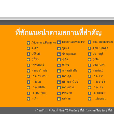
ที่พักแนะนำตามสถานที่สำคัญ
Resort allowed Pet
Spa, Restaurant
Adventure,Farm,แพ
ชะอำ
ชุมพร
ดอยแม่สลอง
บุรีรัมย์
ประตูท่าแพ
ปราณบุรี
ภูชี้ฟ้า
ภูเก็ต
ภูเรือ
สุพรรณบุรี
หัวหิน
หาดกมลา
หาดอรุโณทัย
หาดแม่รำพึง
หาดใหญ่
เกาะกระดาน
เกาะกูด
เกาะช้าง
เกาะมุก
เกาะยาวน้อย
เกาะราชา
เกาะหลีเป๊ะ
เกาะหวาย
เกาะเต่า
เขาตะเกียบ
เขาหลัก
เขาแผงม้า
แม่ริม
แม่สาย
แม่ฮ่องสอน
หน้าหลัก
ที่เที่ยวทั่วไทย 76 จังหวัด
ที่พัก โรงแรม รีสอร์ท
ที่พ
|
|
|