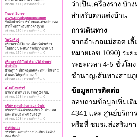
เที่ยวทั่วภาคเหนือ เชียงใหม่
ว่าเป็นเครื่องราง บ้
เข้าชม: 111 | ความคิดเห็น: 0
สำหรับตกแต่งบ้าน
Travel Spree
www.travelspreetour.com
รับจัดนำเที่ยว ทั่วไทยและต่างประเทศ
ทัวร์ไทยสำหรับชาวต่างชาต
การเดินทาง
เข้าชม: 130 | ความคิดเห็น: 0
จากอำเภอแม่สอด เลี้
วินนิ่งทัวร์
เที่ยวลาวใต้โดยคนพื้อนที่นำเที่ยว
โดยตรง ประสบการณ์ยาวนาน บริ
หมายเลข 1090) ระยะ
เข้าชม: 115 | ความคิดเห็น: 0
เที่ยวลาวใต้กับทัวร์ลาวใต้ ปากเซ
ระยะเวลา 4-5 ชั่วโมง 
จำปาสัก
มีรถตู้นำเที่ยวที่อุบลและ กทม.ให้เช่า มี
ชำนาญเส้นทางสายภู
คำตอบให้ทุกคำถามเกี่
เข้าชม: 142 | ความคิดเห็น: 0
สไมล์ไทยทัวร์
ข้อมูลการติดต่อ
บริการนำเที่ยว เช่ารถตู้ 24 ชม.
เข้าชม: 123 | ความคิดเห็น: 0
สอบถามข้อมูลเพิ่มเติ
บริษัท คูลทริป ทราเวล จำกัด
บริการรับจัดนำท่องเที่ยว ในประเทศ
4341 และ ศูนย์บริการข
และ ต่างประเทศ รับจองที่
เข้าชม: 103 | ความคิดเห็น: 0
หรือที่ ชมรมส่งสริมกา
ทัวร์กันเอง
"ทัวร์กันเอง" บริการนำเที่ยว จัดทัวร์
ท่องเที่ยวใน