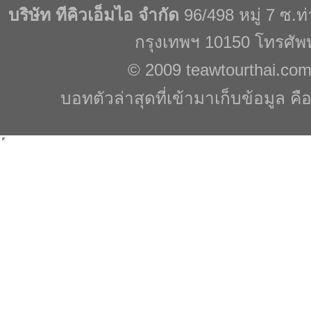
บริษัท ทีคิวเอ็มไอ จำกัด
96/498 หมู่ 7 ซ.
กรุงเทพฯ 10150 โทรศัพ
© 2009
teawtourthai.co
บอทตัวล่าสุดที่เข้ามาเก็บข้อมูล คื