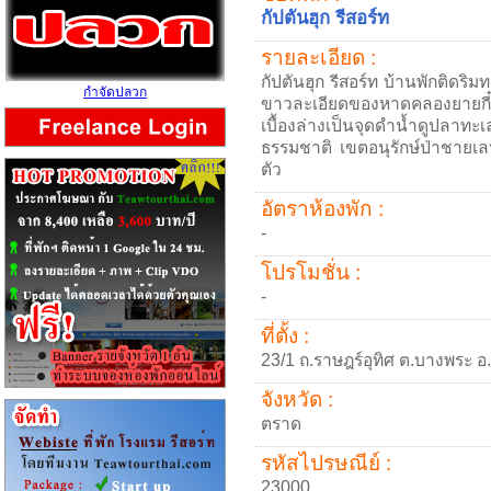
กัปตันฮุก รีสอร์ท
รายละเอียด :
กัปตันฮุก รีสอร์ท บ้านพักติดร
กำจัดปลวก
ขาวละเอียดของหาดคลองยายกี
เบื้องล่างเป็นจุดดำน้ำดูปลา
ธรรมชาติ เขตอนุรักษ์ป่าชายเล
ตัว
อัตราห้องพัก :
-
โปรโมชั่น :
-
ที่ตั้ง :
23/1 ถ.ราษฎร์อุทิศ ต.บางพระ อ
จังหวัด :
ตราด
รหัสไปรษณีย์ :
23000