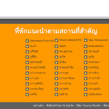
ที่พักแนะนำตามสถานที่สำคัญ
Resort allowed Pet
Spa, Restaurant
Adventure,Farm,แพ
ชะอำ
ชุมพร
ดอยแม่สลอง
บุรีรัมย์
ประตูท่าแพ
ปราณบุรี
ภูชี้ฟ้า
ภูเก็ต
ภูเรือ
สุพรรณบุรี
หัวหิน
หาดกมลา
หาดอรุโณทัย
หาดแม่รำพึง
หาดใหญ่
เกาะกระดาน
เกาะกูด
เกาะช้าง
เกาะมุก
เกาะยาวน้อย
เกาะราชา
เกาะหลีเป๊ะ
เกาะหวาย
เกาะเต่า
เขาตะเกียบ
เขาหลัก
เขาแผงม้า
แม่ริม
แม่สาย
แม่ฮ่องสอน
หน้าหลัก
ที่เที่ยวทั่วไทย 76 จังหวัด
ที่พัก โรงแรม รีสอร์ท
ที่พ
|
|
|