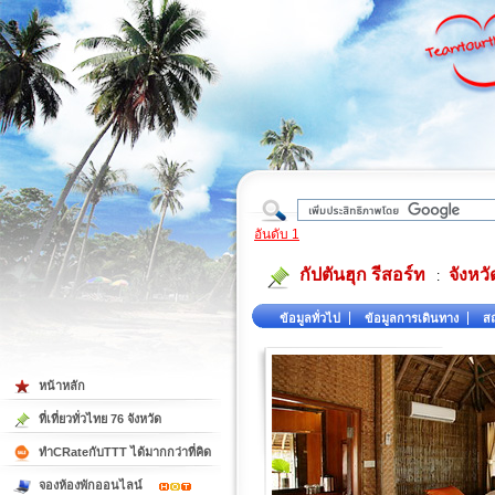
ใต้
อันดับ 1
กัปตันฮุก รีสอร์ท
จังหว
:
ข้อมูลทั่วไป
ข้อมูลการเดินทาง
สถ
หน้าหลัก
ที่เที่ยวทั่วไทย 76 จังหวัด
ทำCRateกับTTT ได้มากกว่าที่คิด
จองห้องพักออนไลน์