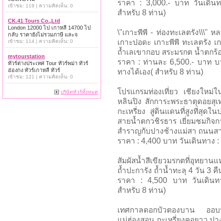
ราคา : 3,000.- บาท วันเดิน
เข้าชม: 119 | ความคิดเห็น: 0
สำหรับ 8 ท่าน)
CK.41 Tours Co.,Ltd
London 12000 ไป เกาหลี 14700 ไป
\"เกาะพีพี - ท่องทะเลตรัง\\\" หล
กลับ ราคายังไม่รวมภาษี และจ
เกาะปอดะ เกาะพีพี ทะเลตรัง เ
เข้าชม: 114 | ความคิดเห็น: 0
ถ้ำเลเขากอบ สระมรกต น้ำตกร้
mytourstation
ราคา : ท่านละ 6,500.- บาท บ
ทัวร์ต่างประเทศ Tour ทัวร์พม่า ทัวร์
ฮ่องกง ทัวร์เกาหลี ทัวร์
ทางได้เอง( สำหรับ 8 ท่าน)
เข้าชม: 121 | ความคิดเห็น: 0
โปรแกรมท่องเที่ยว เชียงใหม่
บริษัททัวร์ทั้งหมด
หลินปิง สักการะพระธาตุดอยสุเท
กะเหรี่ยง สู่ดินแดนที่สูงที่ส
สายน้ำตกวชิรธาร เยี่ยมชมกิ
สำราญกับปางช้างแม่สา ถนนสา
ราคา : 4,400 บาท วันเดินทาง :
สัมผัสน้ำสีเขียวมรกตที่อุทยาน
ถ้ำปะการัง ถ้ำน้ำทะลุ 4 วัน 3 คื
ราคา : 4,500 บาท วันเดินท
สำหรับ 8 ท่าน)
เทศกาลดอกบัวตองบาน ออบ
แม่ฮ่องสอน กะเหรี่ยงคอยาว ปาง