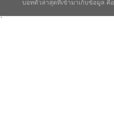
บอทตัวล่าสุดที่เข้ามาเก็บข้อมูล คื