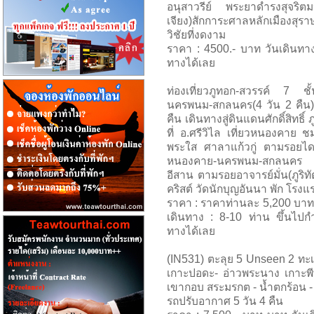
อนุสาวรีย์ พระยาดำรงสุจริตม
เจียง)สักการะศาลหลักเมืองสุร
วิชัยที่งดงาม
ราคา : 4500.- บาท วันเดินทาง
ทางได้เลย
ท่องเที่ยวภูทอก-สวรรค์ 7 ช
นครพนม-สกลนคร(4 วัน 2 คืน)
คืน เดินทางสู่ดินแดนศักดิ์สิทธิ
ที่ อ.ศรีวิไล เที่ยวหนองคาย ช
พระใส ศาลาแก้วกู่ ตามรอยไดโนเ
หนองคาย-นครพนม-สกลนคร ไ
อีสาน ตามรอยอาจารย์มั่น(ภูริทัต
คริสต์ วัดนักบุญอันนา พัก โรง
ราคา : ราคาท่านละ 5,200 บาท
เดินทาง : 8-10 ท่าน ขึ้นไปก
ทางได้เลย
(IN531) ตะลุย 5 Unseen 2 ทะเล
เกาะปอดะ- อ่าวพระนาง เกาะพีพี
เขากอบ สระมรกต - น้ำตกร้อน - 
รถปรับอากาศ 5 วัน 4 คืน