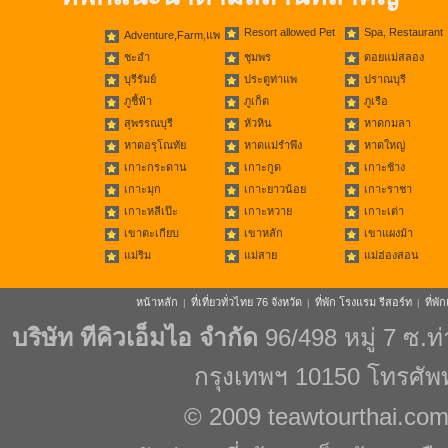
Resort allowed Pet
Spa, Restaurant
Adventure,Farm,แพ
ชะอำ
ชุมพร
ดอยแม่สลอง
บุรีรัมย์
ประตูท่าแพ
ปราณบุรี
ภูชี้ฟ้า
ภูเก็ต
ภูเรือ
สุพรรณบุรี
หัวหิน
หาดกมลา
หาดอรุโณทัย
หาดแม่รำพึง
หาดใหญ่
เกาะกระดาน
เกาะกูด
เกาะช้าง
เกาะมุก
เกาะยาวน้อย
เกาะราชา
เกาะหลีเป๊ะ
เกาะหวาย
เกาะเต่า
เขาตะเกียบ
เขาหลัก
เขาแผงม้า
แม่ริม
แม่สาย
แม่ฮ่องสอน
หน้าหลัก
ที่เที่ยวทั่วไทย 76 จังหวัด
ที่พัก โรงแรม รีสอร์ท
ที่พ
|
|
|
บริษัท ทีคิวเอ็มไอ จำกัด
96/498 หมู่ 7 ซ.
กรุงเทพฯ 10150 โทรศัพ
© 2009
teawtourthai.co