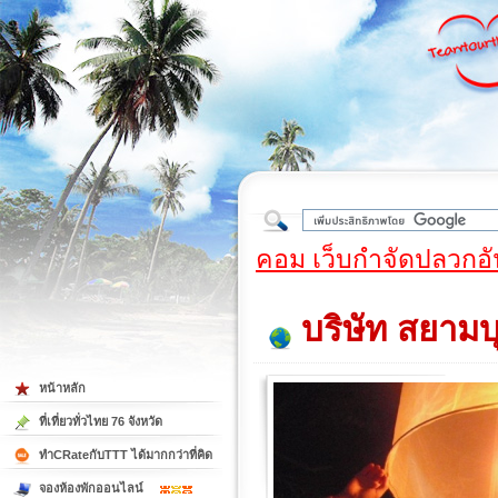
ใต้
คอม เว็บกำจัดปลวกอั
บริษัท สยามบุ
หน้าหลัก
ที่เที่ยวทั่วไทย 76 จังหวัด
ทำCRateกับTTT ได้มากกว่าที่คิด
จองห้องพักออนไลน์