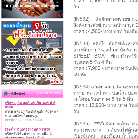
ราคา : 7,500 - บาท บาท วันเดิ
วัน
(IN532) สัมผัสหาดทรายขาว..
สิงห์-เกาะสังข์ ณ หาดบ้านกรูด 2
ราคา : 4,500- บาท บาท วันเดินท
(IN533) หลีเป๊ะ มัลดีฟท์แห่งส
เกาะหินงาม?ร่องน้ำจาบัง?เกา
SPEED BOAT พักวารินทร์รีส
กรุงเทพ 5 วัน 4 คืน
ราคา : 7,900 - บาท บาท วันเดิ
เลยค่ะ
(IN534) เส้นทางสายวัฒนธรรมบ้า
ทราย หลวงน้ำทา บ่อเต็น บ่อหา
{ พบ 33 รายการ }
บริษัททัวร์
รถโค้ชปรับอากาศ 6 วัน 5 คืน
บริษัท ภูเก็ต ฮอลิเดย์ เซ็นเตอร์ ทัวร์
ราคา : 13,900- บาท บาท วันเดิ
จำกัด
วัน
ทัวร์นำเที่ยวภูเก็ต ทัวร์ภูเก็ต ทัวร์ทะเล
ราคาคนไทย โดยคนภูเ
เข้าชม: 132 | ความคิดเห็น: 0
(IN535) ***สัมผัสการเดินทางเส
หลวงพระบาง - กลับรถไฟตู้นอ
เชียงใหม่วันเดอร์แลนด์ ทราเวล
บริษัททัวร์ชั้นนำของภาคเหนือ นำ
เวียงจันทน์ ล่องเรือแม่น้ำ