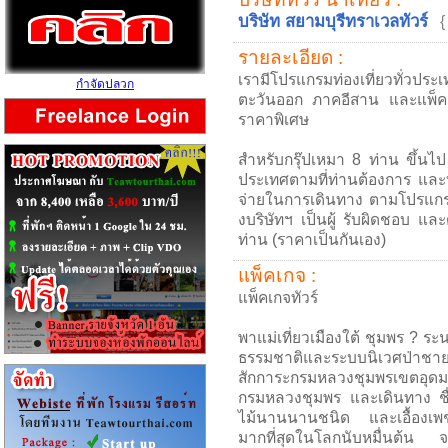
บริษัท สยามบุรีทราเวลทัวร์
{
รายละเอียด :
เรามีโปรแกรมท่องเที่ยวทั่วปร
กำจัดปลวก
ตะวันออก ภาคอีสาน และแพ็คเก็
ราคาพิเศษ
สำหรับกรุ๊ปเหมา 8 ท่าน ขึ้นไป
ประเทศตามที่ท่านต้องการ แ
จ่ายในการเดินทาง ตามโปรแกรม
งบริษัทฯ เป็นผู้ รับผิดชอบ แ
ท่าน (ราคาเป็นกันเอง)
แพ็คเกจ :
แพ็คเกจทัวร์
พาแม่เที่ยวเมืองใต้ ชุมพร ? ระน
ธรรมชาติและระบบนิเวศป่าชาย
สักการะกรมหลวงชุมพรเขตอุดม
กรมหลวงชุมพร และเดินทาง ช
ไม้นานนานชนิด และเอื้องเพชรหึ
มากที่สุดในโลกนับหมื่นต้น 