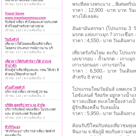
เที่ยวทั่วภาคเหนือ เชียงใหม่
พระที่หลวงพระบาง ...พิเศษทริปเดี
เข้าชม: 114 | ความคิดเห็น: 0
ราคา : 12,900 -บาท บาท วันเ
Travel Spree
ทางได้เลยค่ะ
www.travelspreetour.com
รับจัดนำเที่ยว ทั่วไทยและต่างประเทศ
ทัวร์ไทยสำหรับชาวต่างชาต
อันดามันหรรษา (โปรแกรม 3 วั
เข้าชม: 133 | ความคิดเห็น: 0
มรกต แห่งเกาะมุก ? เกาะเชือก -
วินนิ่งทัวร์
ราคา : 4,550.- บาท วันเดินทาง 
เที่ยวลาวใต้โดยคนพื้อนที่นำเที่ยว
โดยตรง ประสบการณ์ยาวนาน บริ
เที่ยวตรังกันไหม คะกับ โปรแกรม
เข้าชม: 117 | ความคิดเห็น: 0
เลเขากอบ - ถ้ำมรกต - เกาะมุก 
เที่ยวลาวใต้กับทัวร์ลาวใต้ ปากเซ
เกาะรอกนอก - เกาะรอกใน
จำปาสัก
มีรถตู้นำเที่ยวที่อุบลและ กทม.ให้เช่า มี
ราคา : 6,500.- บาท วันเดิน
คำตอบให้ทุกคำถามเกี่
สำหรับ 8 ท่าน)
เข้าชม: 147 | ความคิดเห็น: 0
สไมล์ไทยทัวร์
โปรแกรมใหม่วัยมันส์ แพคเกจ 3 ว
บริการนำเที่ยว เช่ารถตู้ 24 ชม.
ไอซ์แลนด์ รีสอร์ท อยู่กลางน้ำ
เข้าชม: 124 | ความคิดเห็น: 0
ขาวละเอียด ทะเลใสเบื้องล่างเ
บริษัท คูลทริป ทราเวล จำกัด
ผู้รักเสียงคลื่น รับลมเย็น
บริการรับจัดนำท่องเที่ยว ในประเทศ
ราคา : 5,950.- บาท วันเดินทาง 
และ ต่างประเทศ รับจองที่
เข้าชม: 104 | ความคิดเห็น: 0
ต้อนรับปีใหม่กับท่องเที่ยวชมท
ทัวร์กันเอง
หินงาม จ.ชัยภูมิ พบกับความสวย
"ทัวร์กันเอง" บริการนำเที่ยว จัดทัวร์
ท่องเที่ยวใน