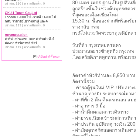
80 เมตร เมตร ฐานเป็นรูปสี่เหล
เข้าชม: 116 | ความคิดเห็น: 0
ถูกสร้างขึ้นในช่วงต้นพุทธศตวรร
CK.41 Tours Co.,Ltd
ที่สุดของเมืองเชียงใหม่
London 12000 ไป เกาหลี 14700 ไป
15.30 น. ซื้อของฝากที่พร้อมรับ
กลับ ราคายังไม่รวมภาษี และจ
เข้าชม: 113 | ความคิดเห็น: 0
ทางกลับ กทม
กรณีไม่แวะวัดพระธาตุเจดีย์หล
mytourstation
ทัวร์ต่างประเทศ Tour ทัวร์พม่า ทัวร์
ฮ่องกง ทัวร์เกาหลี ทัวร์
วันที่ห้า กรุงเทพมหานคร
เข้าชม: 119 | ความคิดเห็น: 0
ประมาณอย่างช้าสุดถึง กรุงเทพ
.โดยสวัสดิภาพทุกท่าน พร้อมร
บริษัททัวร์ทั้งหมด
อัตราค่าทัวร์ท่านละ 8,950 บาท
อัตรานี้รวม
- ค่ารถตู้รุ่นใหม่ VIP ปรับเบ
ชำนาญทางมีประสบการณ์มามาก
- ค่าที่พัก 2 คืน คืนแรกนอน แม
- ค่าอาหาร 9 มื้อ
- ค่าน้ำดื่มตลอดการเดินทาง
- ค่าธรรมเนียมเข้าชมสถานที่ต่า
- ค่าประกัน อุบัติเหตุ วงเงิน 2
- ค่ามัคคุเทศก์ตลอดการเดินทาง