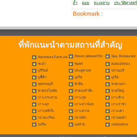
ถ้ำ
ดอย
ทะเลสาบ
ประวัติศาสตร์
Bookmark :
ที่พักแนะนำตามสถานที่สำคัญ
Resort allowed Pet
Spa, Restaurant
Adventure,Farm,แพ
ชะอำ
ชุมพร
ดอยแม่สลอง
บุรีรัมย์
ประตูท่าแพ
ปราณบุรี
ภูชี้ฟ้า
ภูเก็ต
ภูเรือ
สุพรรณบุรี
หัวหิน
หาดกมลา
หาดอรุโณทัย
หาดแม่รำพึง
หาดใหญ่
เกาะกระดาน
เกาะกูด
เกาะช้าง
เกาะมุก
เกาะยาวน้อย
เกาะราชา
เกาะหลีเป๊ะ
เกาะหวาย
เกาะเต่า
เขาตะเกียบ
เขาหลัก
เขาแผงม้า
แม่ริม
แม่สาย
แม่ฮ่องสอน