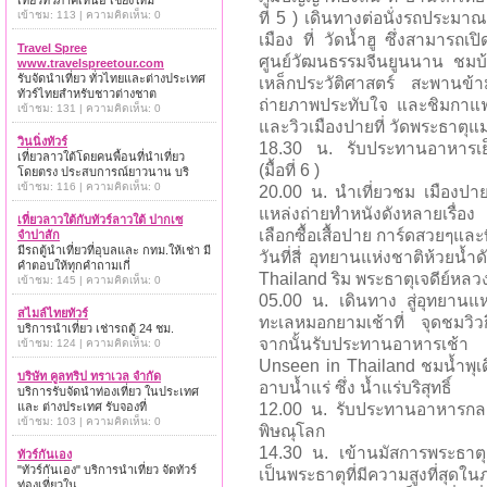
เที่ยวทั่วภาคเหนือ เชียงใหม่
เข้าชม: 113 | ความคิดเห็น: 0
ที่ 5 ) เดินทางต่อนั่งรถประมา
เมือง ที่ วัดน้ำฮู ซึ่งสามารถเ
Travel Spree
ศูนย์วัฒนธรรมจีนยูนนาน ชม
www.travelspreetour.com
รับจัดนำเที่ยว ทั่วไทยและต่างประเทศ
เหล็กประวัติศาสตร์ สะพานข้าม
ทัวร์ไทยสำหรับชาวต่างชาต
ถ่ายภาพประทับใจ และชิมกาแฟ
เข้าชม: 131 | ความคิดเห็น: 0
และวิวเมืองปายที่ วัดพระธาตุแม
วินนิ่งทัวร์
18.30 น. รับประทานอาหารเย็น
เที่ยวลาวใต้โดยคนพื้อนที่นำเที่ยว
(มื้อที่ 6 )
โดยตรง ประสบการณ์ยาวนาน บริ
เข้าชม: 116 | ความคิดเห็น: 0
20.00 น. นำเที่ยวชม เมืองปาย 
แหล่งถ่ายทำหนังดังหลายเรื่อง
เที่ยวลาวใต้กับทัวร์ลาวใต้ ปากเซ
เลือกซื้อเสื้อปาย การ์ดสวยๆและ
จำปาสัก
มีรถตู้นำเที่ยวที่อุบลและ กทม.ให้เช่า มี
วันที่สี่ อุทยานแห่งชาติห้วยน้
คำตอบให้ทุกคำถามเกี่
Thailand ริม พระธาตุเจดีย์หลวง
เข้าชม: 145 | ความคิดเห็น: 0
05.00 น. เดินทาง สู่อุทยานแห
สไมล์ไทยทัวร์
ทะเลหมอกยามเช้าที่ จุดชมวิวกิ
บริการนำเที่ยว เช่ารถตู้ 24 ชม.
จากนั้นรับประทานอาหารเช้า (ม
เข้าชม: 124 | ความคิดเห็น: 0
Unseen in Thailand ชมน้ำพุเดื
บริษัท คูลทริป ทราเวล จำกัด
อาบน้ำแร่ ซึ่ง น้ำแร่บริสุทธิ์
บริการรับจัดนำท่องเที่ยว ในประเทศ
และ ต่างประเทศ รับจองที่
12.00 น. รับประทานอาหารกลางว
เข้าชม: 103 | ความคิดเห็น: 0
พิษณุโลก
14.30 น. เข้านมัสการพระธาตุเจ
ทัวร์กันเอง
"ทัวร์กันเอง" บริการนำเที่ยว จัดทัวร์
เป็นพระธาตุที่มีความสูงที่สุ
ท่องเที่ยวใน