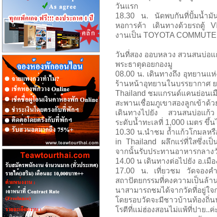
วันแรก
18.30 น. นัดพบกันที่ปั้มน้ำ
หอการค้า เดินทางด้วยรถตู้ VIP
งานเป็น TOYOTA COMMUTER เ
วันที่สอง ออบหลวง สวนสนบ่อแ
พระธาตุดอยกองมู
08.00 น. เดินทางถึง อุทยานแห
ร้านหน้าอุทยานในบรรยากาศ ยามเช้
Thailand ชมแกรนด์แคนย่อนเมื
สะพานเชื่อมภูเขาสองลูกเข้าด้ว
เดินทางไปยัง สวนสนบ่อแก้ว
ระดับน้ำทะเลที่ 1,000 เมตร ข
10.30 น.นำชม ถ้ำแก้วโกมลหรือถ
in Thailand ผลึกแร่ที่ใสซึ่งเ
จากนั้นรับประทานอาหารกลางวัน (
14.00 น เดินทางต่อไปยัง อ.เมื
17.00 น. เที่ยวชม วัดจองคำ
สถาปัตยกรรมที่คงความเป็นล้
นาสามารถชมได้จากวัดที่อยู่ใจ
โดยรอบวัดจะมีชาวบ้านท้องถิ่
โรตีที่แม่ฮ่องสอนไม่แพ้ที่ปาย..ค่