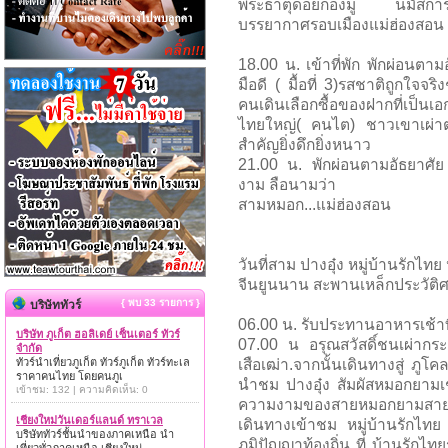
พระธาตุดอยกองมู นมัสการพ
บรรยากาศรอบเมืองแม่ฮ่องสอน
18.00 น. เข้าที่พัก พักผ่อนตาม
มือดี ( มื้อที่ 3)รสชาติถูกใจ
คนเดินเลือกซื้อของฝากที่เป็น
ไทยใหญ่( คนไต) ชาวเขาเผ่าต
สำคัญยิ่งดึกยิ่งหนาว
21.00 น. พักผ่อนตามอัธยาศัย 
งาม ลือนามว่า
สามหมอก...แม่ฮ่องสอน
วันที่สาม ปางอุ๋ง หมู่บ้านรักไทย
จีนยูนนาน สะพานเหล็กประวัต
{ พบ 33 รายการ }
บริษัททัวร์
06.00 น. รับประทานอาหารเช้าที่ร
บริษัท ภูเก็ต ฮอลิเดย์ เซ็นเตอร์ ทัวร์
07.00 น อรุณสวัสดิ์ชนเผ่ากระเห
จำกัด
ทัวร์นำเที่ยวภูเก็ต ทัวร์ภูเก็ต ทัวร์ทะเล
เสือเฒ่า.จากนั้นเดินทางสู่ ภูโคล
ราคาคนไทย โดยคนภูเ
นำชม ปางอุ๋ง สัมผัสหมอกยาม
เข้าชม: 132 | ความคิดเห็น: 0
ความงามของสายหมอกยามสาย ๆ
เชียงใหม่วันเดอร์แลนด์ ทราเวล
เดินทางเข้าชม หมู่บ้านรักไทย 
บริษัททัวร์ชั้นนำของภาคเหนือ นำ
ภูมิปัญญาท้องถิ่น ที่ บ้านรักไ