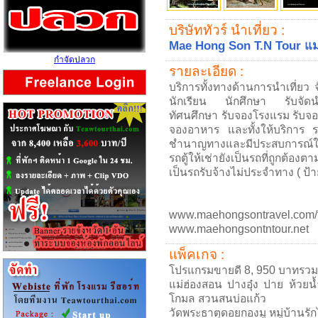
บริษัททัวร์ นำเที่ยว :
Mae Hong Son T.N Tour แม่ฮ่
กำจัดปลวก
รายละเอียด :
บริการทั้งทางด้านการนำเที่ยว 
นักเรียน นักศึกษา รับจัดน
ทัศนศึกษา รับจองโรงแรม รับจอง
จองอาหาร และทั้งให้บริการ ร
ชำนาญทางและมีประสบการณ์ในกา
รถตู้ให้เช่ายังเป็นรถที่ถูกต้
เป็นรถรับจ้างไม่ประจำทาง ( ป้า
www.maehongsontravel.com/
www.maehongsontntour.net
แพ็คเกจ :
โปรแกรมขายดี 8, 950 บาทรวมท
แม่ฮ่องสอน ปางอุ๋ง ปาย ห้วยน
โกมล สวนสนบ่อแก้ว
วัดพระธาตุดอยกองมู หมู่บ้านรั