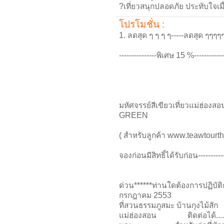
?เที่ยวสนุกปลอดภัย ประทับใจเม
โปรโมชั่น :
1. ลดสุด ๆ ๆ ๆ ๆ-----ลดสุด ๆๆๆๆๆ
---------------พิเศษ 15 %-------------
มหัศจรรย์สีเขียวเที่ยวแ
GREEN
( สำหรับลูกค้า www.teawtourtha
จองก่อนมีสิทธิ์ได้รับก่อน------
ด่วน******ท่านใดต้องการปฏิบัต
กรกฎาคม 2553
ที่สวนธรรมภูสมะ บ้านกุงไม้สัก
แม่ฮ่องสอน ติดต่อได้............