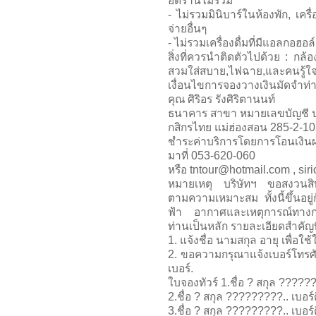
อัตรานี้ไม่รวม
- ไม่รวมมินิบาร์ในห้องพัก, เครื่
จ่ายอื่นๆ
- ไม่รวมเครื่องดื่มที่มีแอลกอฮอล์
สิ่งที่ควรนำติดตัวไปด้วย : กล้
สวมใส่สบาย,ไฟฉาย,และคนรู้ใ
เงื่อนไขการจองวางเงินมัดจำท่
คุณ ศิริอร รังศิริตานนท์
ธนาคาร สาขา หมายเลขบัญชี ป
กสิกรไทย แม่ฮ่องสอน 285-2-10
ชำระค่าบริการโดยการโอนเงิ
มาที่ 053-620-060
หรือ tntour@hotmail.com , sir
หมายเหตุ บริษัทฯ ขอสงวนสิ
ตามความเหมาะสม ทั้งนี้ขึ้นอย
ฟ้า อากาศและเหตุการณ์ทางก
ท่านเป็นหลัก รายละเอียดสำคัญที
1. แจ้งชื่อ นามสกุล อายุ เพื่อ
2. ขอความกรุณาแจ้งเบอร์โทรศัพ
เบอร์.
ใบจองทัวร์ 1.ชื่อ ? สกุล ?????
2.ชื่อ ? สกุล ?????????.. เบอร
3.ชื่อ ? สกุล ?????????.. เบอร