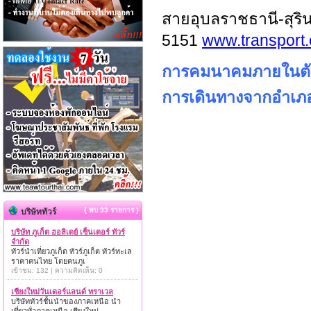
สายอุบลราชธานี-สุริ
5151
www.transport.
การคมนาคมภายในตัวจั
การเดินทางจากอำเภอเ
{ พบ 33 รายการ }
บริษัททัวร์
บริษัท ภูเก็ต ฮอลิเดย์ เซ็นเตอร์ ทัวร์
จำกัด
ทัวร์นำเที่ยวภูเก็ต ทัวร์ภูเก็ต ทัวร์ทะเล
ราคาคนไทย โดยคนภูเ
เข้าชม: 132 | ความคิดเห็น: 0
เชียงใหม่วันเดอร์แลนด์ ทราเวล
บริษัททัวร์ชั้นนำของภาคเหนือ นำ