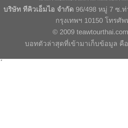
บริษัท ทีคิวเอ็มไอ จำกัด
96/498 หมู่ 7 ซ.
กรุงเทพฯ 10150 โทรศัพ
© 2009
teawtourthai.co
บอทตัวล่าสุดที่เข้ามาเก็บข้อมูล คื