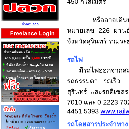
450 กิโลเมตร
หรืออาจเดินทางจา
กำจัดปลวก
หมายเลข 226 ผ่านอำ
จังหวัดสุรินทร์ รวมร
รถไฟ
มีรถไฟออกจากสถา
รถธรรมดา รถเร็ว แล
สุรินทร์ และรถดีเซล
7010 และ 0 2223 702
4451 5393
www.railw
รถโดยสารประจำทาง