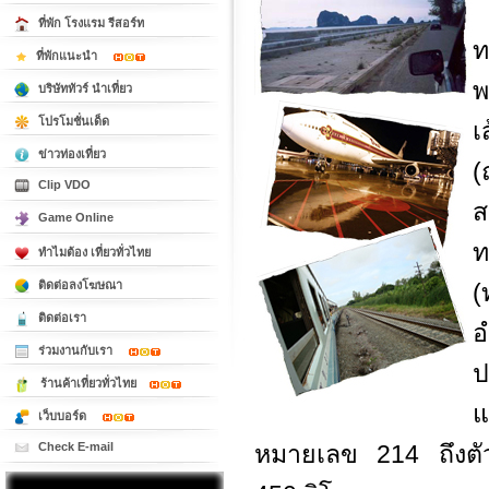
ที่พัก โรงแรม รีสอร์ท
ท
ที่พักแนะนำ
พ
บริษัททัวร์ นำเที่ยว
โปรโมชั่นเด็ด
เ
ข่าวท่องเที่ยว
(
Clip VDO
ส
Game Online
ท
ทำไมต้อง เที่ยวทั่วไทย
ติดต่อลงโฆษณา
(
ติดต่อเรา
ร่วมงานกับเรา
ป
ร้านค้าเที่ยวทั่วไทย
แ
เว็บบอร์ด
Check E-mail
หมายเลข 214 ถึงตัว