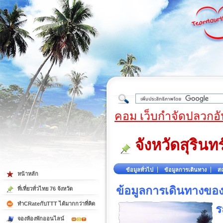
ใต้
คอม เว็บกำจัดปลวกอั
จังหวัดสุรินทร
ข้อมูลทั่วไป
ข้อมูลการเดินทาง
สถ
หน้าหลัก
ข้อมูลการเดินทางของ 
ที่เที่ยวทั่วไทย 76 จังหวัด
ทำCRateกับTTT ได้มากกว่าที่คิด
ร
จองห้องพักออนไลน์