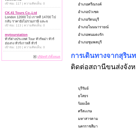
เข้าชม: 117 | ความคิดเห็น: 0
อำเภอศรีณรงค์
อำเภอบัวเชด
CK.41 Tours Co.,Ltd
London 12000 ไป เกาหลี 14700 ไป
อำเภอรัตนบุรี
กลับ ราคายังไม่รวมภาษี และจ
เข้าชม: 113 | ความคิดเห็น: 0
อำเภอโนนนารายณ์
อำเภอพนมดงรัก
mytourstation
ทัวร์ต่างประเทศ Tour ทัวร์พม่า ทัวร์
อำเภอชุมพลบุรี
ฮ่องกง ทัวร์เกาหลี ทัวร์
เข้าชม: 120 | ความคิดเห็น: 0
การเดินทางจากสุรินทร
บริษัททัวร์ทั้งหมด
ติดต่อสถานีขนส่งจังห
บุรีรัมย์
ยโสธร
ร้อยเอ็ด
ศรีสะเกษ
มหาสารคาม
นครราชสีมา