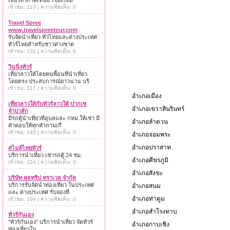
เที่ยวทั่วภาคเหนือ เชียงใหม่
เข้าชม: 113 | ความคิดเห็น: 0
Travel Spree
www.travelspreetour.com
รับจัดนำเที่ยว ทั่วไทยและต่างประเทศ
ทัวร์ไทยสำหรับชาวต่างชาต
เข้าชม: 131 | ความคิดเห็น: 0
วินนิ่งทัวร์
เที่ยวลาวใต้โดยคนพื้อนที่นำเที่ยว
โดยตรง ประสบการณ์ยาวนาน บริ
เข้าชม: 117 | ความคิดเห็น: 0
อำเภอเมือง
เที่ยวลาวใต้กับทัวร์ลาวใต้ ปากเซ
อำเภอเขวาสินรินทร์
จำปาสัก
มีรถตู้นำเที่ยวที่อุบลและ กทม.ให้เช่า มี
อำเภอลำดวน
คำตอบให้ทุกคำถามเกี่
เข้าชม: 145 | ความคิดเห็น: 0
อำเภอจอมพระ
อำเภอปราสาท
สไมล์ไทยทัวร์
บริการนำเที่ยว เช่ารถตู้ 24 ชม.
อำเภอศีขรภูมิ
เข้าชม: 124 | ความคิดเห็น: 0
อำเภอสังขะ
บริษัท คูลทริป ทราเวล จำกัด
บริการรับจัดนำท่องเที่ยว ในประเทศ
อำเภอสนม
และ ต่างประเทศ รับจองที่
อำเภอท่าตูม
เข้าชม: 104 | ความคิดเห็น: 0
อำเภอสำโรงทาบ
ทัวร์กันเอง
"ทัวร์กันเอง" บริการนำเที่ยว จัดทัวร์
อำเภอกาบเชิง
ท่องเที่ยวใน