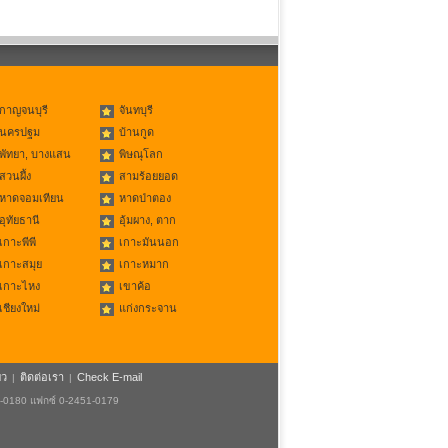
กาญจนบุรี
จันทบุรี
นครปฐม
บ้านกูด
พัทยา, บางแสน
พิษณุโลก
สวนผึ้ง
สามร้อยยอด
หาดจอมเทียน
หาดป่าตอง
อุทัยธานี
อุ้มผาง, ตาก
เกาะพีพี
เกาะมันนอก
เกาะสมุย
เกาะหมาก
เกาะไหง
เขาค้อ
เชียงใหม่
แก่งกระจาน
ยว
ติดต่อเรา
Check E-mail
|
|
1-0180 แฟกซ์ 0-2451-0179