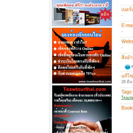
เบอร์
-
E-mai
-
Websi
-
สิ่ง
R
แก้ไข
28 มีน
Tags 
โรงแร
Book