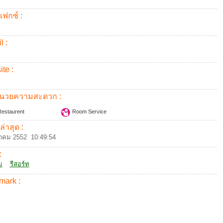
แฟกซ์ :
l :
te :
อำนวยความสะดวก :
estaurent
Room Service
ล่าสุด :
าคม 2552 10:49:54
:
ม
รีสอร์ท
mark :