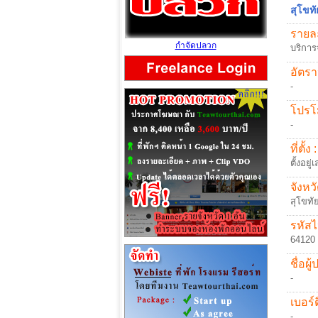
สุโขทั
รายละ
กำจัดปลวก
บริการ
อัตรา
-
โปรโม
-
ที่ตั้ง :
ตั้งอยู
จังหวั
สุโขทั
รหัสไ
64120
ชื่อผู
-
เบอร์ต
-