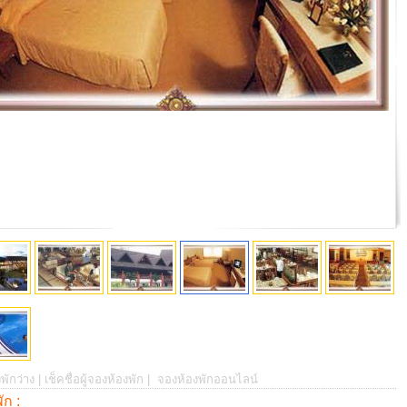
พักว่าง |
เช็คชื่อผู้จองห้องพัก |
จองห้องพักออนไลน์
พัก :