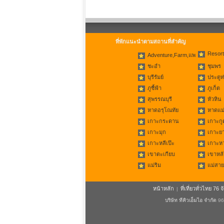
ที่พักแนะนำตามสถานที่สำคัญ
Resort
Adventure,Farm,แพ
ชะอำ
ชุมพร
บุรีรัมย์
ประตูท
ภูชี้ฟ้า
ภูเก็ต
สุพรรณบุรี
หัวหิน
หาดอรุโณทัย
หาดแม่
เกาะกระดาน
เกาะกู
เกาะมุก
เกาะย
เกาะหลีเป๊ะ
เกาะห
เขาตะเกียบ
เขาหลั
แม่ริม
แม่สาย
หน้าหลัก
ที่เที่ยวทั่วไทย 76 จ
|
บริษัท ทีคิวเอ็มไอ จำกัด
96/