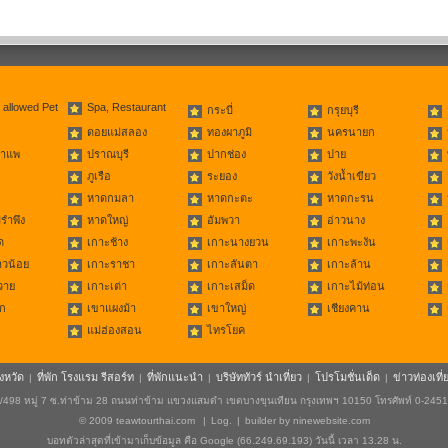
 allowed Pet
Spa, Restaurant
กระบี่
กรุยบุรี
ดอยแม่สลอง
ทองผาภูมิ
นครนายก
่าแพ
ปราณบุรี
ปากช่อง
ปาย
ภูเรือ
ระยอง
วังน้ำเขียว
หาดกมลา
หาดกะตะ
หาดกะรน
รำพึง
หาดใหญ่
อัมพวา
อ่าวนาง
ด
เกาะช้าง
เกาะนางยวน
เกาะพะงัน
าวน้อย
เกาะราชา
เกาะลันตา
เกาะล้าน
วาย
เกาะเต่า
เกาะเสม็ด
เกาะไม้ท่อน
ก
เขาแผงม้า
เขาใหญ่
เชียงคาน
แม่ฮ่องสอน
ไทรโยค
ังหวัด
ที่พัก โรงแรม รีสอร์ท
ที่พักแนะนำ
บริษัททัวร์ นำเที่ยว
โปรโมชั่นเด็ด
ข่าวท่องเที่
|
|
|
|
|
498 หมู่ 7 ซ.ท่าข้าม 28 ถนนท่าข้าม แขวงแสมดำ เขตบางขุนเทียน กรุงเทพฯ 10150 โทรศัพท์ 0-245
© 2009
teawtourthai.com
|
Log.
|
builder by
ninewebsite.com
บอทตัวล่าสุดที่เข้ามาเก็บข้อมูล คือ Google (66.249.69.193) วันนี้ เวลา 13.28 น.