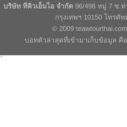
บริษัท ทีคิวเอ็มไอ จำกัด
96/498 หมู่ 7 ซ.
กรุงเทพฯ 10150 โทรศัพ
© 2009
teawtourthai.co
บอทตัวล่าสุดที่เข้ามาเก็บข้อมูล คื