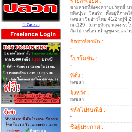
รายละเอียด :
ชายหาดที่ยังคงความบริสุทธิ์ 
สทิงปุระ รีสอร์ท ตั้งอยู่ที่ภาค
สงขลา ริมอ่าวไทย 41/2 หมู่ที่
กม.129 ถ.สายหัวเขาแดง-ระโนด)
กำจัดปลวก
สัตว์ป่า หรือนกน้ำคูขุด ทะเลส
อัตราห้องพัก :
-
โปรโมชั่น :
-
ที่ตั้ง :
สงขลา
จังหวัด :
สงขลา
รหัสไปรษณีย์ :
-
ชื่อผู้ประกาศ :