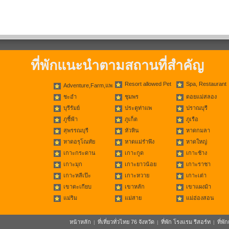
ที่พักแนะนำตามสถานที่สำคัญ
Resort allowed Pet
Spa, Restaurant
Adventure,Farm,แพ
ชะอำ
ชุมพร
ดอยแม่สลอง
บุรีรัมย์
ประตูท่าแพ
ปราณบุรี
ภูชี้ฟ้า
ภูเก็ต
ภูเรือ
สุพรรณบุรี
หัวหิน
หาดกมลา
หาดอรุโณทัย
หาดแม่รำพึง
หาดใหญ่
เกาะกระดาน
เกาะกูด
เกาะช้าง
เกาะมุก
เกาะยาวน้อย
เกาะราชา
เกาะหลีเป๊ะ
เกาะหวาย
เกาะเต่า
เขาตะเกียบ
เขาหลัก
เขาแผงม้า
แม่ริม
แม่สาย
แม่ฮ่องสอน
หน้าหลัก
ที่เที่ยวทั่วไทย 76 จังหวัด
ที่พัก โรงแรม รีสอร์ท
ที่พ
|
|
|