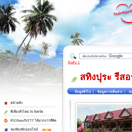
ใต้
อันดับ 1
สทิงปุระ รีสอ
ข้อมูลทั่วไป
ข้อมูลการเดินทาง
สถ
หน้าหลัก
ที่เที่ยวทั่วไทย 76 จังหวัด
ทำCRateกับTTT ได้มากกว่าที่คิด
จองห้องพักออนไลน์