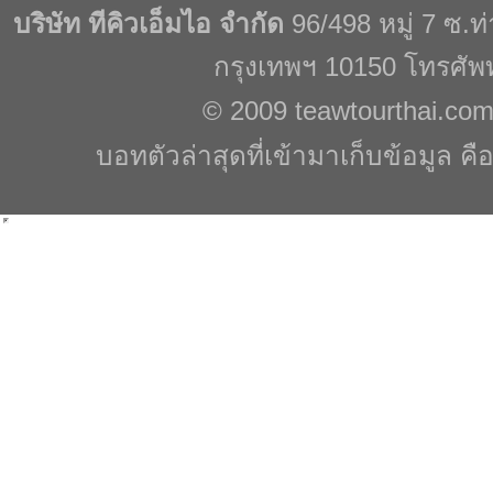
บริษัท ทีคิวเอ็มไอ จำกัด
96/498 หมู่ 7 ซ.
กรุงเทพฯ 10150 โทรศัพ
© 2009
teawtourthai.co
บอทตัวล่าสุดที่เข้ามาเก็บข้อมูล คื