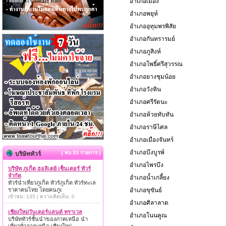
อำเภอเมือง
อำเภอพยุห์
อำเภออุทุมพรพิสัย
อำเภอกันทรารมย์
อำเภอภูสิงห์
อำเภอโพธิ์ศรีสุวรรณ
อำเภอยางชุมน้อย
อำเภอวังหิน
อำเภอศรีรัตนะ
อำเภอห้วยทับทัน
อำเภอราษีไศล
อำเภอเมืองจันทร์
อำเภอบึงบูรพ์
{ พบ 33 รายการ }
บริษัททัวร์
อำเภอไพรบึง
บริษัท ภูเก็ต ฮอลิเดย์ เซ็นเตอร์ ทัวร์
จำกัด
อำเภอน้ำเกลี้ยง
ทัวร์นำเที่ยวภูเก็ต ทัวร์ภูเก็ต ทัวร์ทะเล
ราคาคนไทย โดยคนภูเ
อำเภอขุขันธ์
เข้าชม: 135 | ความคิดเห็น: 0
อำเภอศิลาลาด
เชียงใหม่วันเดอร์แลนด์ ทราเวล
อำเภอโนนคูณ
บริษัททัวร์ชั้นนำของภาคเหนือ นำ