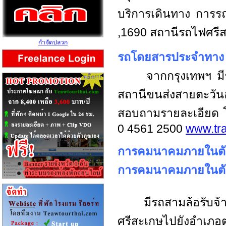
บริการเดินทาง การ
,1690 สถานีรถไฟศรี
กำจัดปลวก
รถโดยสารประจำทาง
จากกรุงเทพฯ 
สถานีขนส่งสายตะวันอ
สอบถามรายละเอียด โ
0 4561 2500
www.tra
การคมนาคมภายในตัวจ
การคมนาคมภายในตัว
มีรถสามล้อรับจ้างอ
ศรีสะเกษไปยังอำเภอ