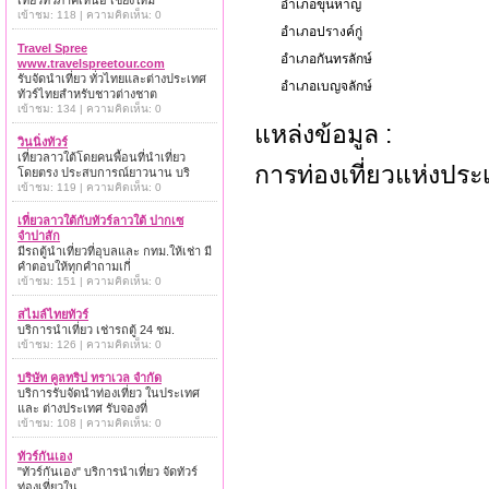
เที่ยวทั่วภาคเหนือ เชียงใหม่
อำเภอขุนหาญ
เข้าชม: 118 | ความคิดเห็น: 0
อำเภอปรางค์กู่
Travel Spree
อำเภอกันทรลักษ์
www.travelspreetour.com
รับจัดนำเที่ยว ทั่วไทยและต่างประเทศ
อำเภอเบญจลักษ์
ทัวร์ไทยสำหรับชาวต่างชาต
เข้าชม: 134 | ความคิดเห็น: 0
แหล่งข้อมูล :
วินนิ่งทัวร์
เที่ยวลาวใต้โดยคนพื้อนที่นำเที่ยว
การท่องเที่ยวแห่งปร
โดยตรง ประสบการณ์ยาวนาน บริ
เข้าชม: 119 | ความคิดเห็น: 0
เที่ยวลาวใต้กับทัวร์ลาวใต้ ปากเซ
จำปาสัก
มีรถตู้นำเที่ยวที่อุบลและ กทม.ให้เช่า มี
คำตอบให้ทุกคำถามเกี่
เข้าชม: 151 | ความคิดเห็น: 0
สไมล์ไทยทัวร์
บริการนำเที่ยว เช่ารถตู้ 24 ชม.
เข้าชม: 126 | ความคิดเห็น: 0
บริษัท คูลทริป ทราเวล จำกัด
บริการรับจัดนำท่องเที่ยว ในประเทศ
และ ต่างประเทศ รับจองที่
เข้าชม: 108 | ความคิดเห็น: 0
ทัวร์กันเอง
"ทัวร์กันเอง" บริการนำเที่ยว จัดทัวร์
ท่องเที่ยวใน