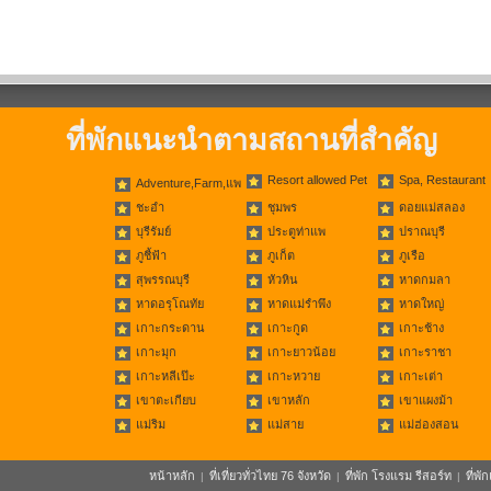
ที่พักแนะนำตามสถานที่สำคัญ
Resort allowed Pet
Spa, Restaurant
Adventure,Farm,แพ
ชะอำ
ชุมพร
ดอยแม่สลอง
บุรีรัมย์
ประตูท่าแพ
ปราณบุรี
ภูชี้ฟ้า
ภูเก็ต
ภูเรือ
สุพรรณบุรี
หัวหิน
หาดกมลา
หาดอรุโณทัย
หาดแม่รำพึง
หาดใหญ่
เกาะกระดาน
เกาะกูด
เกาะช้าง
เกาะมุก
เกาะยาวน้อย
เกาะราชา
เกาะหลีเป๊ะ
เกาะหวาย
เกาะเต่า
เขาตะเกียบ
เขาหลัก
เขาแผงม้า
แม่ริม
แม่สาย
แม่ฮ่องสอน
หน้าหลัก
ที่เที่ยวทั่วไทย 76 จังหวัด
ที่พัก โรงแรม รีสอร์ท
ที่พ
|
|
|