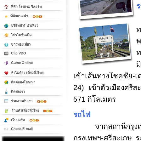
ร
ที่พัก โรงแรม รีสอร์ท
ที่พักแนะนำ
บริษัททัวร์ นำเที่ยว
ท
โปรโมชั่นเด็ด
พ
ข่าวท่องเที่ยว
ท
Clip VDO
ม
Game Online
ทำไมต้อง เที่ยวทั่วไทย
เข้าเส้นทางโชคชัย-
ติดต่อลงโฆษณา
24) เข้าตัวเมืองศร
ติดต่อเรา
571 กิโลเมตร
ร่วมงานกับเรา
ร้านค้าเที่ยวทั่วไทย
รถไฟ
เว็บบอร์ด
จากสถานีกรุง
Check E-mail
กรุงเทพฯ-ศรีสะเกษ 