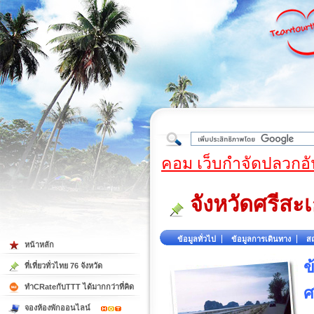
ใต้
คอม เว็บกำจัดปลวกอั
จังหวัดศรีสะ
ข้อมูลทั่วไป
ข้อมูลการเดินทาง
สถ
หน้าหลัก
ข
ที่เที่ยวทั่วไทย 76 จังหวัด
ทำCRateกับTTT ได้มากกว่าที่คิด
ศ
จองห้องพักออนไลน์