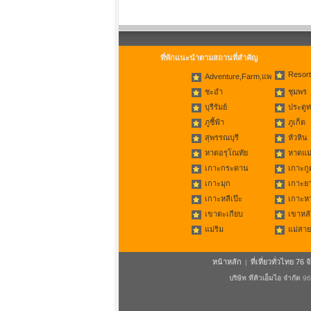
ที่พักแนะนำตามสถานที่สำคัญ
Resort
Adventure,Farm,แพ
ชะอำ
ชุมพร
บุรีรัมย์
ประตูท
ภูชี้ฟ้า
ภูเก็ต
สุพรรณบุรี
หัวหิน
หาดอรุโณทัย
หาดแม่
เกาะกระดาน
เกาะกู
เกาะมุก
เกาะย
เกาะหลีเป๊ะ
เกาะห
เขาตะเกียบ
เขาหลั
แม่ริม
แม่สาย
หน้าหลัก
ที่เที่ยวทั่วไทย 76 จ
|
บริษัท ทีคิวเอ็มไอ จำกัด
96/