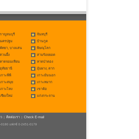
กาญจนบุรี
จันทบุรี
นครปฐม
บ้านกูด
พัทยา, บางแสน
พิษณุโลก
สวนผึ้ง
สามร้อยยอด
หาดจอมเทียน
หาดป่าตอง
อุทัยธานี
อุ้มผาง, ตาก
เกาะพีพี
เกาะมันนอก
เกาะสมุย
เกาะหมาก
เกาะไหง
เขาค้อ
เชียงใหม่
แก่งกระจาน
ยว
ติดต่อเรา
Check E-mail
|
|
1-0180 แฟกซ์ 0-2451-0179