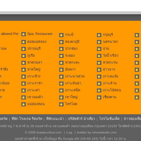
 allowed Pet
Spa, Restaurant
กระบี่
กรุยบุรี
ดอยแม่สลอง
ทองผาภูมิ
นครนายก
่าแพ
ปราณบุรี
ปากช่อง
ปาย
ภูเรือ
ระยอง
วังน้ำเขียว
หาดกมลา
หาดกะตะ
หาดกะรน
รำพึง
หาดใหญ่
อัมพวา
อ่าวนาง
ด
เกาะช้าง
เกาะนางยวน
เกาะพะงัน
าวน้อย
เกาะราชา
เกาะลันตา
เกาะล้าน
วาย
เกาะเต่า
เกาะเสม็ด
เกาะไม้ท่อน
ก
เขาแผงม้า
เขาใหญ่
เชียงคาน
แม่ฮ่องสอน
ไทรโยค
ังหวัด
ที่พัก โรงแรม รีสอร์ท
ที่พักแนะนำ
บริษัททัวร์ นำเที่ยว
โปรโมชั่นเด็ด
ข่าวท่องเที่
|
|
|
|
|
498 หมู่ 7 ซ.ท่าข้าม 28 ถนนท่าข้าม แขวงแสมดำ เขตบางขุนเทียน กรุงเทพฯ 10150 โทรศัพท์ 0-245
© 2009
teawtourthai.com
|
Log.
|
builder by
ninewebsite.com
บอทตัวล่าสุดที่เข้ามาเก็บข้อมูล คือ Google (66.249.69.193) วันนี้ เวลา 14.20 น.