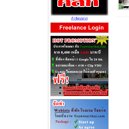
กำจัดปลวก