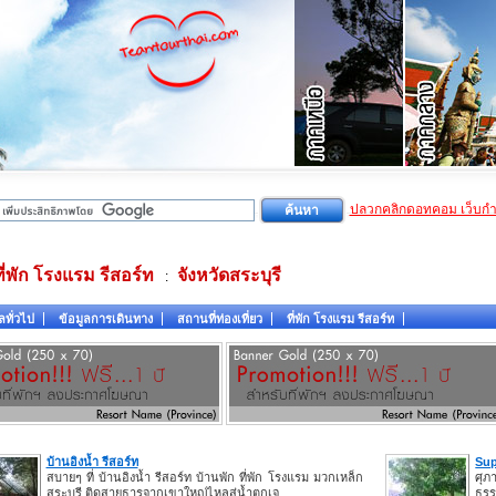
ปลวกคลิกดอทคอม เว็บก
ที่พัก โรงแรม รีสอร์ท
จังหวัดสระบุรี
:
ลทั่วไป
ข้อมูลการเดินทาง
สถานที่ท่องเที่ยว
ที่พัก โรงแรม รีสอร์ท
บ้านอิงน้ำ รีสอร์ท
Sup
สบายๆ ที่ บ้านอิงน้ำ รีสอร์ท บ้านพัก ที่พัก โรงแรม มวกเหล็ก
ศุภ
สระบุรี ติดสายธารจากเขาใหญ่ไหลสู่น้ำตกเจ
ธรร