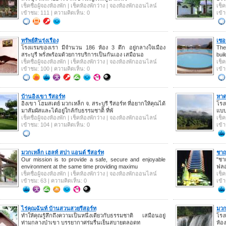
เช็คชื่อผู้จองห้องพัก | เช็คห้องพักว่าง | จองห้องพักออนไลน์
เช็ค
เข้าชม: 111 | ความคิดเห็น: 0
เข้
ทรัพย์สินรุ่งเรือง
เซอ
โรงแรมของเรา มีจำนวน 186 ห้อง 3 ตึก อยู่กลางใจเมือง
The
สระบุรี พรั่งพร้อมด้วยการบริการเป็นกันเอง เสมือนอ
bui
เช็คชื่อผู้จองห้องพัก | เช็คห้องพักว่าง | จองห้องพักออนไลน์
เช็ค
เข้าชม: 100 | ความคิดเห็น: 0
เข้
บ้านอิงเขา รีสอร์ท
หาด
อิงเขา โฮมสเตย์ มวกเหล็ก จ. สระบุรี รีสอร์ท ที่อยากให้คุณได้
โรง
มาสัมผัสและได้อยู่ใกล้กับธรรมชาติิ ที่พั
แบบ
เช็คชื่อผู้จองห้องพัก | เช็คห้องพักว่าง | จองห้องพักออนไลน์
เช็ค
เข้าชม: 104 | ความคิดเห็น: 0
เข้
มวกเหล็ก เฮลท์ สปา แอนด์ รีสอร์ท
ชาญ
Our mission is to provide a safe, secure and enjoyable
"ชา
environment at the same time providing maximu
ฟลอ
เช็คชื่อผู้จองห้องพัก | เช็คห้องพักว่าง | จองห้องพักออนไลน์
เช็ค
เข้าชม: 63 | ความคิดเห็น: 0
เข้
ไร่คุณฉันท์ บ้านสวนสวยรีสอร์ท
มวก
ทำให้คุณรู้สึกถึงความเป็นหนึ่งเดียวกับธรรมชาติ เสมือนอยู่
โรง
ท่ามกลางป่าเขา บรรยากาศร่มรื่นเย็นสบายตลอดท
ห้อ