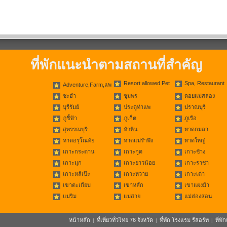
ที่พักแนะนำตามสถานที่สำคัญ
Resort allowed Pet
Spa, Restaurant
Adventure,Farm,แพ
ชะอำ
ชุมพร
ดอยแม่สลอง
บุรีรัมย์
ประตูท่าแพ
ปราณบุรี
ภูชี้ฟ้า
ภูเก็ต
ภูเรือ
สุพรรณบุรี
หัวหิน
หาดกมลา
หาดอรุโณทัย
หาดแม่รำพึง
หาดใหญ่
เกาะกระดาน
เกาะกูด
เกาะช้าง
เกาะมุก
เกาะยาวน้อย
เกาะราชา
เกาะหลีเป๊ะ
เกาะหวาย
เกาะเต่า
เขาตะเกียบ
เขาหลัก
เขาแผงม้า
แม่ริม
แม่สาย
แม่ฮ่องสอน
หน้าหลัก
ที่เที่ยวทั่วไทย 76 จังหวัด
ที่พัก โรงแรม รีสอร์ท
ที่พ
|
|
|