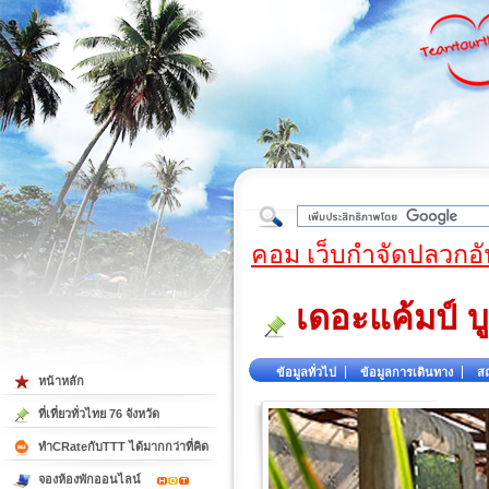
ใต้
คอม เว็บกำจัดปลวกอั
เดอะแค้มป์ บู
ข้อมูลทั่วไป
ข้อมูลการเดินทาง
สถ
หน้าหลัก
ที่เที่ยวทั่วไทย 76 จังหวัด
ทำCRateกับTTT ได้มากกว่าที่คิด
จองห้องพักออนไลน์