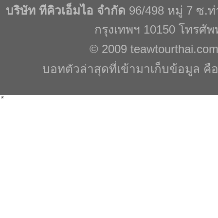
บริษัท ทีคิวเอ็มไอ จำกัด
96/498 หมู่ 7 ซ.
กรุงเทพฯ 10150 โทรศัพ
© 2009
teawtourthai.co
บอทตัวล่าสุดที่เข้ามาเก็บข้อมูล คื