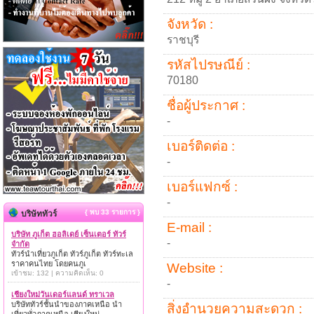
จังหวัด :
ราชบุรี
รหัสไปรษณีย์ :
70180
ชื่อผู้ประกาศ :
-
เบอร์ติดต่อ :
-
เบอร์แฟกซ์ :
-
{ พบ 33 รายการ }
บริษัททัวร์
E-mail :
บริษัท ภูเก็ต ฮอลิเดย์ เซ็นเตอร์ ทัวร์
-
จำกัด
ทัวร์นำเที่ยวภูเก็ต ทัวร์ภูเก็ต ทัวร์ทะเล
ราคาคนไทย โดยคนภูเ
Website :
เข้าชม: 132 | ความคิดเห็น: 0
-
เชียงใหม่วันเดอร์แลนด์ ทราเวล
บริษัททัวร์ชั้นนำของภาคเหนือ นำ
สิ่งอำนวยความสะดวก :