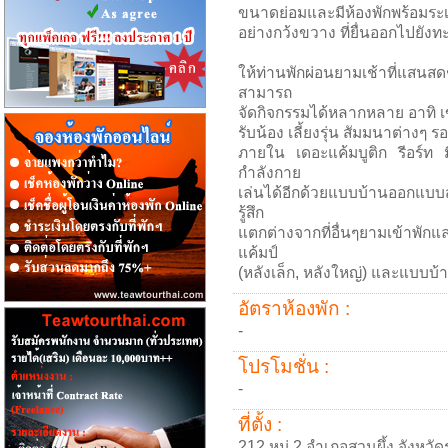
ขนาดย่อมและมีห้องพักพร้อมระเ
อย่างกว้งขวาง ที่ยื่นออกไปยัง
ให้ท่านพักผ่อนยามเช้าที่แสน
สามารถ
จัดกิจกรรมได้หลากหลาย อาทิ เ
รับน้อง เลี้ยงรุ่น สัมมนาต่างๆ ร
ภายใน เดอะแค้มบูติก รีอร์ท 
กำลังกาย
เล่นได้อีกด้วยแบบบ้านออกแบบ
รู้สึก
แตกต่างจากที่อื่นๆยามเข้าพักแ
แค้มป์
(หลังเล็ก, หลังใหญ่) และแบบบ้าน
อัตราห้องพัก :
-
โปรโมชั่น :
-
ที่ตั้ง :
212 หมู่ 2 อำเภอสวนผึ้ง จังหวั