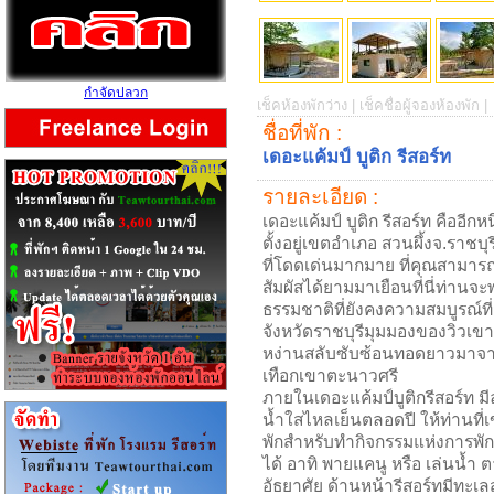
กำจัดปลวก
เช็คห้องพักว่าง |
เช็คชื่อผู้จองห้องพัก |
ชื่อที่พัก :
เดอะแค้มป์ บูติก รีสอร์ท
รายละเอียด :
เดอะแค้มป์ บูติก รีสอร์ท คืออีกหนึ
ตั้งอยู่เขตอำเภอ สวนผึ้งจ.ราชบุ
ที่โดดเด่นมากมาย ที่คุณสามาร
สัมผัสได้ยามมาเยือนที่นี่ท่านจะ
ธรรมชาติที่ยังคงความสมบูรณ์ที
จังหวัดราชบุรีมุมมองของวิวเขา
หง่านสลับซับซ้อนทอดยาวมาจ
เทือกเขาตะนาวศรี
ภายในเดอะแค้มป์บูติกรีสอร์ท ม
น้ำใสไหลเย็นตลอดปี ให้ท่านที่เ
พักสำหรับทำกิจกรรมแห่งการพัก
ได้ อาทิ พายแคนู หรือ เล่นน้ำ 
อัธยาศัย ด้านหน้ารีสอร์ทมีทะเ