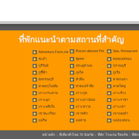
ที่พักแนะนำตามสถานที่สำคัญ
Resort allowed Pet
Spa, Restaurant
Adventure,Farm,แพ
ชะอำ
ชุมพร
ดอยแม่สลอง
บุรีรัมย์
ประตูท่าแพ
ปราณบุรี
ภูชี้ฟ้า
ภูเก็ต
ภูเรือ
สุพรรณบุรี
หัวหิน
หาดกมลา
หาดอรุโณทัย
หาดแม่รำพึง
หาดใหญ่
เกาะกระดาน
เกาะกูด
เกาะช้าง
เกาะมุก
เกาะยาวน้อย
เกาะราชา
เกาะหลีเป๊ะ
เกาะหวาย
เกาะเต่า
เขาตะเกียบ
เขาหลัก
เขาแผงม้า
แม่ริม
แม่สาย
แม่ฮ่องสอน
หน้าหลัก
ที่เที่ยวทั่วไทย 76 จังหวัด
ที่พัก โรงแรม รีสอร์ท
ที่พ
|
|
|