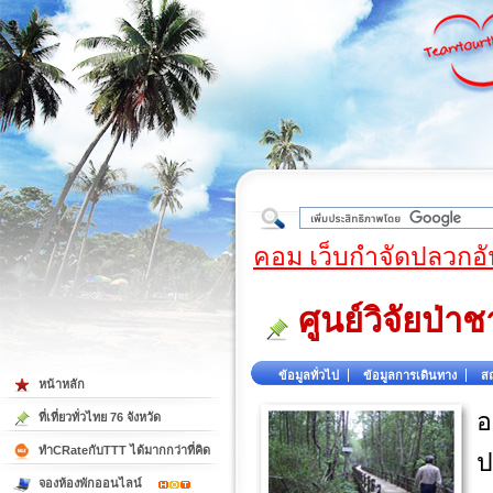
ใต้
คอม เว็บกำจัดปลวกอั
ศูนย์วิจัยป่า
ข้อมูลทั่วไป
ข้อมูลการเดินทาง
สถ
หน้าหลัก
อ
ที่เที่ยวทั่วไทย 76 จังหวัด
ทำCRateกับTTT ได้มากกว่าที่คิด
ป
จองห้องพักออนไลน์