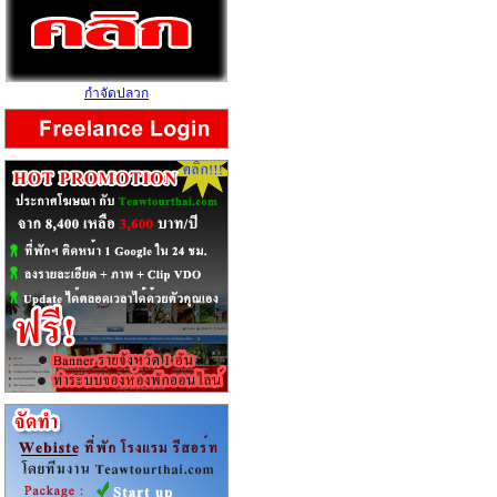
กำจัดปลวก