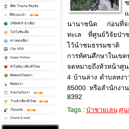
ช
ที่พัก โรงแรม รีสอร์ท
แ
ที่พักแนะนำ
นานาชนิด ก่อนที่จ
บริษัททัวร์ นำเที่ยว
โปรโมชั่นเด็ด
ทะเล ที่ศูนย์วิจัยป่า
ข่าวท่องเที่ยว
ไว้นำชมธรรมชาติ ทั
Clip VDO
การทัศนศึกษาในเ
Game Online
จดหมายถึงหัวหน้าศูนย
ทำไมต้อง เที่ยวทั่วไทย
ติดต่อลงโฆษณา
4 บ้านล่าง ตำบลหงาว
ติดต่อเรา
85000 หรือสำนักงานป
ร่วมงานกับเรา
8392
ร้านค้าเที่ยวทั่วไทย
Tags :
ป่าชายเลน
ศูนย
เว็บบอร์ด
Check E-mail