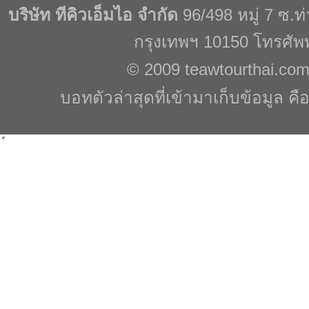
บริษัท ทีคิวเอ็มไอ จำกัด
96/498 หมู่ 7 ซ.
กรุงเทพฯ 10150 โทรศัพ
© 2009
teawtourthai.co
บอทตัวล่าสุดที่เข้ามาเก็บข้อมูล คื