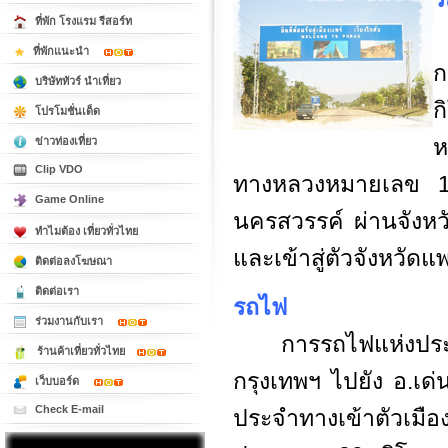
ที่พัก โรงแรม รีสอร์ท
จ
ที่พักแนะนำ
ก
บริษัททัวร์ นำเที่ยว
ก
โปรโมชั่นเด็ด
ห
ข่าวท่องเที่ยว
Clip VDO
ทางหลวงหมายเลข 11
Game Online
นครสวรรค์ ผ่านจังหวั
ทำไมต้อง เที่ยวทั่วไทย
และเข้าสู่ตัวจังหวัดแพ
ติดต่อลงโฆษณา
ติดต่อเรา
รถไฟ
ร่วมงานกับเรา
การรถไฟแห่งปร
ร้านค้าเที่ยวทั่วไทย
กรุงเทพฯ ไปยัง อ.เด่
เว็บบอร์ด
Check E-mail
ประจำทางเข้าตัวเมือง