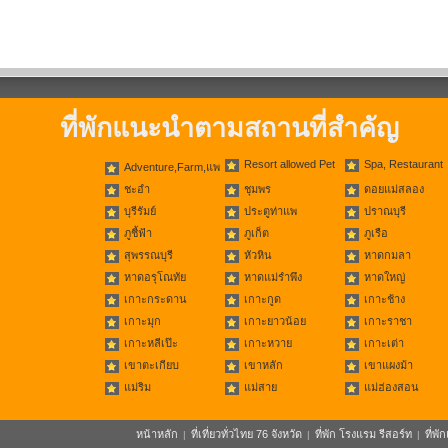
ที่พักแนะนำตามสถานที่สำคัญ
Resort allowed Pet
Spa, Restaurant
Adventure,Farm,แพ
ชะอำ
ชุมพร
ดอยแม่สลอง
บุรีรัมย์
ประตูท่าแพ
ปราณบุรี
ภูชี้ฟ้า
ภูเก็ต
ภูเรือ
สุพรรณบุรี
หัวหิน
หาดกมลา
หาดอรุโณทัย
หาดแม่รำพึง
หาดใหญ่
เกาะกระดาน
เกาะกูด
เกาะช้าง
เกาะมุก
เกาะยาวน้อย
เกาะราชา
เกาะหลีเป๊ะ
เกาะหวาย
เกาะเต่า
เขาตะเกียบ
เขาหลัก
เขาแผงม้า
แม่ริม
แม่สาย
แม่ฮ่องสอน
หน้าหลัก
ที่เที่ยวทั่วไทย 76 จังหวัด
ที่พัก โรงแรม รีสอร์ท
ที่พ
|
|
|