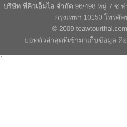
บริษัท ทีคิวเอ็มไอ จำกัด
96/498 หมู่ 7 ซ.
กรุงเทพฯ 10150 โทรศัพ
© 2009
teawtourthai.co
บอทตัวล่าสุดที่เข้ามาเก็บข้อมูล คื