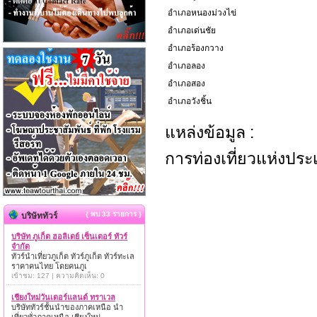
อำเภอหนองม่วงไข่
อำเภอเด่นชัย
อำเภอร้องกวาง
อำเภอลอง
อำเภอสอง
อำเภอวังชิ้น
แหล่งข้อมูล :
การท่องเที่ยวแห่งปร
{ พบ 33 รายการ }
บริษัททัวร์
บริษัท ภูเก็ต ฮอลิเดย์ เซ็นเตอร์ ทัวร์
จำกัด
ทัวร์นำเที่ยวภูเก็ต ทัวร์ภูเก็ต ทัวร์ทะเล
ราคาคนไทย โดยคนภูเ
เข้าชม: 127 | ความคิดเห็น: 0
เชียงใหม่วันเดอร์แลนด์ ทราเวล
บริษัททัวร์ชั้นนำของภาคเหนือ นำ