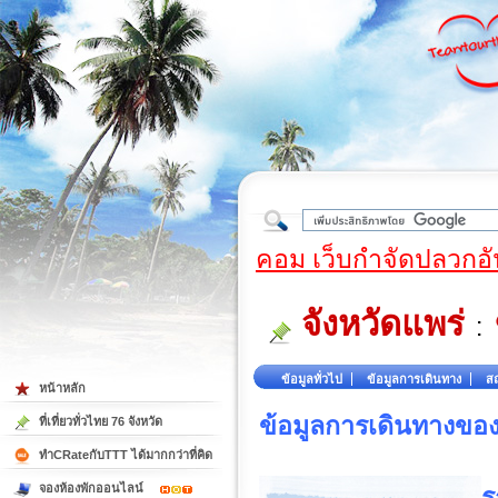
ใต้
คอม เว็บกำจัดปลวกอั
จังหวัดแพร่
:
ข้อมูลทั่วไป
ข้อมูลการเดินทาง
สถ
หน้าหลัก
ข้อมูลการเดินทางของ
ที่เที่ยวทั่วไทย 76 จังหวัด
ทำCRateกับTTT ได้มากกว่าที่คิด
จองห้องพักออนไลน์
ร