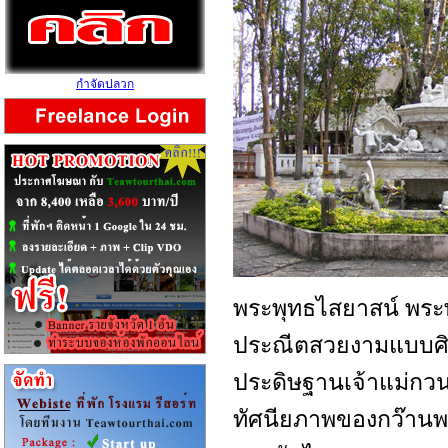
กำจัดปลวก
พระพุทธไสยาสน์ พระ
ประณีตสวยงามแบบศิลป
ประดิษฐานเจ้าแม่ก
ทัศนียภาพของกว๊านพะ