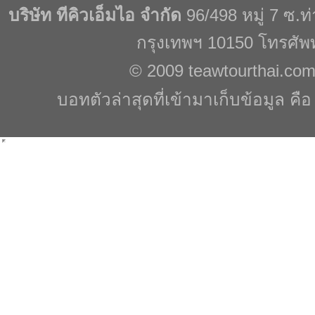
บริษัท ทีคิวเอ็มไอ จำกัด
96/498 หมู่ 7 ซ.
กรุงเทพฯ 10150 โทรศัพ
© 2009
teawtourthai.co
บอทตัวล่าสุดที่เข้ามาเก็บข้อมูล คื