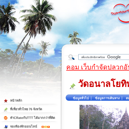
ใต้
คอม เว็บกำจัดปลวกอั
วัดอนาลโยท
ข้อมูลทั่วไป
ข้อมูลการเดินทาง
สถ
หน้าหลัก
ที่เที่ยวทั่วไทย 76 จังหวัด
ทำCRateกับTTT ได้มากกว่าที่คิด
จองห้องพักออนไลน์