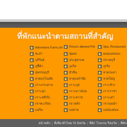
ที่พักแนะนำตามสถานที่สำคัญ
Resort allowed Pet
Spa, Restaurant
Adventure,Farm,แพ
ชะอำ
ชุมพร
ดอยแม่สลอง
บุรีรัมย์
ประตูท่าแพ
ปราณบุรี
ภูชี้ฟ้า
ภูเก็ต
ภูเรือ
สุพรรณบุรี
หัวหิน
หาดกมลา
หาดอรุโณทัย
หาดแม่รำพึง
หาดใหญ่
เกาะกระดาน
เกาะกูด
เกาะช้าง
เกาะมุก
เกาะยาวน้อย
เกาะราชา
เกาะหลีเป๊ะ
เกาะหวาย
เกาะเต่า
เขาตะเกียบ
เขาหลัก
เขาแผงม้า
แม่ริม
แม่สาย
แม่ฮ่องสอน
หน้าหลัก
ที่เที่ยวทั่วไทย 76 จังหวัด
ที่พัก โรงแรม รีสอร์ท
ที่พ
|
|
|