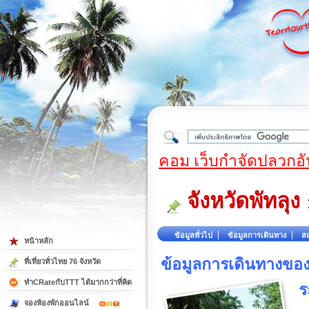
ใต้
คอม เว็บกำจัดปลวกอั
จังหวัดพัทลุง
ข้อมูลทั่วไป
ข้อมูลการเดินทาง
สถ
หน้าหลัก
ข้อมูลการเดินทางของ 
ที่เที่ยวทั่วไทย 76 จังหวัด
ทำCRateกับTTT ได้มากกว่าที่คิด
ร
จองห้องพักออนไลน์