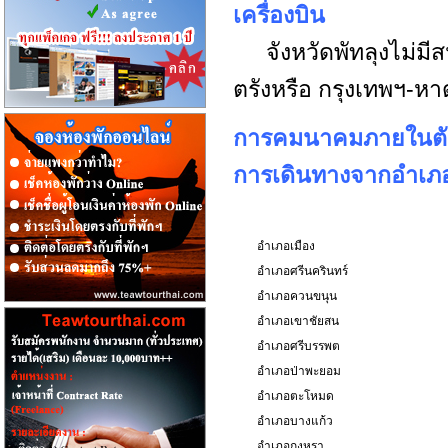
เครื่องบิน
จังหวัดพัทลุงไม่มีสน
ตรังหรือ กรุงเทพฯ-ห
การคมนาคมภายในตัวจ
การเดินทางจากอำเภอเ
อำเภอเมือง
อำเภอศรีนครินทร์
อำเภอควนขนุน
อำเภอเขาชัยสน
อำเภอศรีบรรพต
อำเภอป่าพะยอม
อำเภอตะโหมด
อำเภอบางแก้ว
อำเภอกงหรา