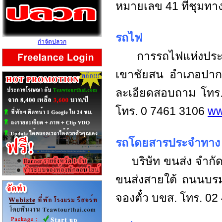
หมายเลข 41 ที่ชุมทา
รถไฟ
กำจัดปลวก
การรถไฟแห่งประเท
เขาชัยสน อำเภอปากพ
ละเอียดสอบถาม โทร.
โทร. 0 7461 3106
ww
รถโดยสารประจำทาง
บริษัท ขนส่ง จำกัด ม
ขนส่งสายใต้ ถนนบรม
จองตั๋ว บขส. โทร. 0