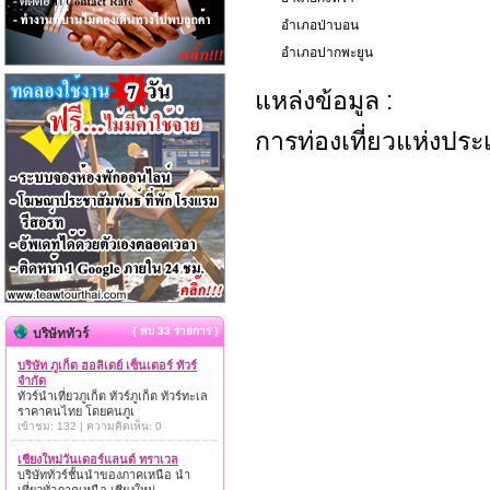
อำเภอป่าบอน
อำเภอปากพะยูน
แหล่งข้อมูล :
การท่องเที่ยวแห่งปร
{ พบ 33 รายการ }
บริษัททัวร์
บริษัท ภูเก็ต ฮอลิเดย์ เซ็นเตอร์ ทัวร์
จำกัด
ทัวร์นำเที่ยวภูเก็ต ทัวร์ภูเก็ต ทัวร์ทะเล
ราคาคนไทย โดยคนภูเ
เข้าชม: 132 | ความคิดเห็น: 0
เชียงใหม่วันเดอร์แลนด์ ทราเวล
บริษัททัวร์ชั้นนำของภาคเหนือ นำ