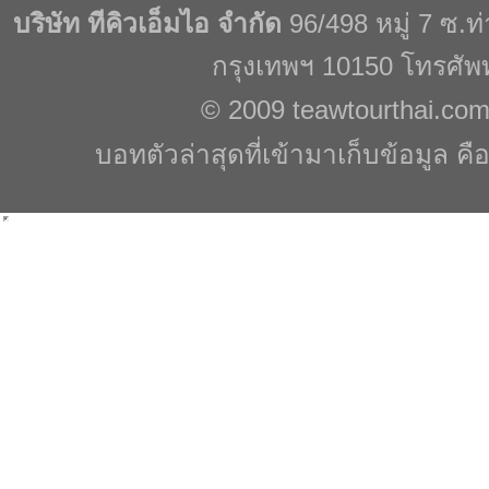
บริษัท ทีคิวเอ็มไอ จำกัด
96/498 หมู่ 7 ซ.
กรุงเทพฯ 10150 โทรศัพ
© 2009
teawtourthai.co
บอทตัวล่าสุดที่เข้ามาเก็บข้อมูล คื