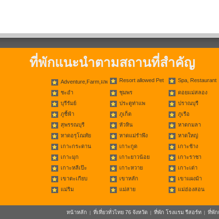
ที่พักแนะนำตามสถานที่สำคัญ
Resort allowed Pet
Spa, Restaurant
Adventure,Farm,แพ
ชะอำ
ชุมพร
ดอยแม่สลอง
บุรีรัมย์
ประตูท่าแพ
ปราณบุรี
ภูชี้ฟ้า
ภูเก็ต
ภูเรือ
สุพรรณบุรี
หัวหิน
หาดกมลา
หาดอรุโณทัย
หาดแม่รำพึง
หาดใหญ่
เกาะกระดาน
เกาะกูด
เกาะช้าง
เกาะมุก
เกาะยาวน้อย
เกาะราชา
เกาะหลีเป๊ะ
เกาะหวาย
เกาะเต่า
เขาตะเกียบ
เขาหลัก
เขาแผงม้า
แม่ริม
แม่สาย
แม่ฮ่องสอน
หน้าหลัก
ที่เที่ยวทั่วไทย 76 จังหวัด
ที่พัก โรงแรม รีสอร์ท
ที่พ
|
|
|