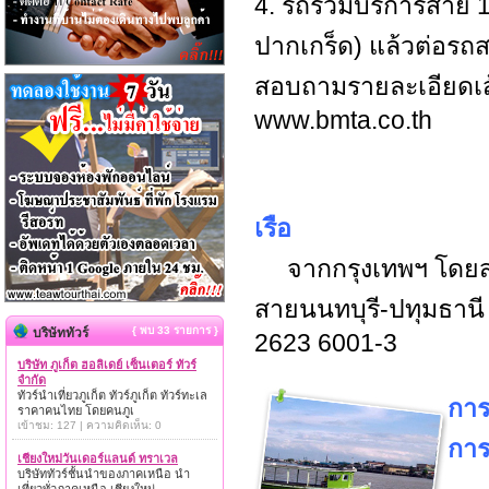
4. รถร่วมบริการสาย 1
ปากเกร็ด) แล้วต่อรถ
สอบถามรายละเอียดเส้น
www.bmta.co.th
เรือ
จากกรุงเทพฯ โดยสา
สายนนทบุรี-ปทุมธานี 
{ พบ 33 รายการ }
บริษัททัวร์
2623 6001-3
บริษัท ภูเก็ต ฮอลิเดย์ เซ็นเตอร์ ทัวร์
จำกัด
ทัวร์นำเที่ยวภูเก็ต ทัวร์ภูเก็ต ทัวร์ทะเล
การ
ราคาคนไทย โดยคนภูเ
เข้าชม: 127 | ความคิดเห็น: 0
การ
เชียงใหม่วันเดอร์แลนด์ ทราเวล
บริษัททัวร์ชั้นนำของภาคเหนือ นำ