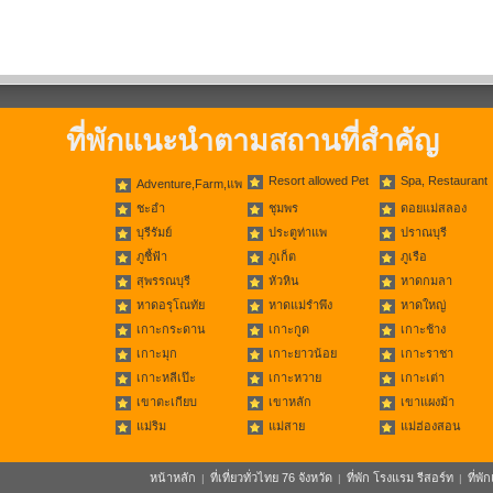
ที่พักแนะนำตามสถานที่สำคัญ
Resort allowed Pet
Spa, Restaurant
Adventure,Farm,แพ
ชะอำ
ชุมพร
ดอยแม่สลอง
บุรีรัมย์
ประตูท่าแพ
ปราณบุรี
ภูชี้ฟ้า
ภูเก็ต
ภูเรือ
สุพรรณบุรี
หัวหิน
หาดกมลา
หาดอรุโณทัย
หาดแม่รำพึง
หาดใหญ่
เกาะกระดาน
เกาะกูด
เกาะช้าง
เกาะมุก
เกาะยาวน้อย
เกาะราชา
เกาะหลีเป๊ะ
เกาะหวาย
เกาะเต่า
เขาตะเกียบ
เขาหลัก
เขาแผงม้า
แม่ริม
แม่สาย
แม่ฮ่องสอน
หน้าหลัก
ที่เที่ยวทั่วไทย 76 จังหวัด
ที่พัก โรงแรม รีสอร์ท
ที่พ
|
|
|