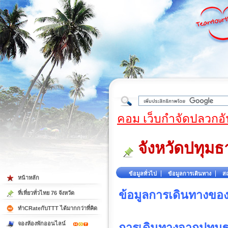
ใต้
คอม เว็บกำจัดปลวกอั
จังหวัดปทุมธ
ข้อมูลทั่วไป
ข้อมูลการเดินทาง
สถ
หน้าหลัก
ข้อมูลการเดินทางของ
ที่เที่ยวทั่วไทย 76 จังหวัด
ทำCRateกับTTT ได้มากกว่าที่คิด
จองห้องพักออนไลน์
การเดินทางจากปทุมธา