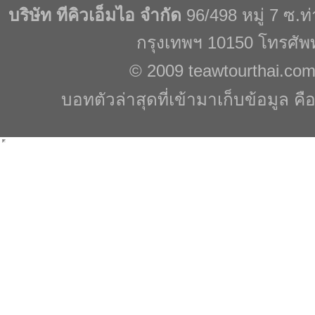
บริษัท ทีคิวเอ็มไอ จำกัด
96/498 หมู่ 7 ซ.
กรุงเทพฯ 10150 โทรศัพ
© 2009
teawtourthai.co
บอทตัวล่าสุดที่เข้ามาเก็บข้อมูล คื