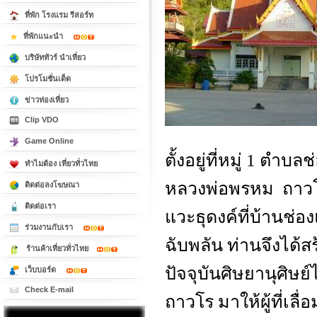
ที่พัก โรงแรม รีสอร์ท
ที่พักแนะนำ
บริษัททัวร์ นำเที่ยว
โปรโมชั่นเด็ด
ข่าวท่องเที่ยว
Clip VDO
Game Online
ตั้งอยู่ที่หมู่ 1 ตำบ
ทำไมต้อง เที่ยวทั่วไทย
หลวงพ่อพรหม ถาวโร
ติดต่อลงโฆษณา
ติดต่อเรา
แวะธุดงค์ที่บ้านช่อ
ร่วมงานกับเรา
ฉับพลัน ท่านจึงได
ร้านค้าเที่ยวทั่วไทย
ปัจจุบันศิษยานุศิษย
เว็บบอร์ด
Check E-mail
ถาวโร มาให้ผู้ที่เลื