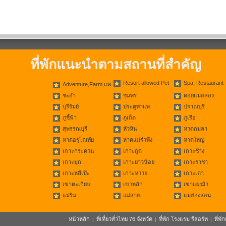
ที่พักแนะนำตามสถานที่สำคัญ
Resort allowed Pet
Spa, Restaurant
Adventure,Farm,แพ
ชะอำ
ชุมพร
ดอยแม่สลอง
บุรีรัมย์
ประตูท่าแพ
ปราณบุรี
ภูชี้ฟ้า
ภูเก็ต
ภูเรือ
สุพรรณบุรี
หัวหิน
หาดกมลา
หาดอรุโณทัย
หาดแม่รำพึง
หาดใหญ่
เกาะกระดาน
เกาะกูด
เกาะช้าง
เกาะมุก
เกาะยาวน้อย
เกาะราชา
เกาะหลีเป๊ะ
เกาะหวาย
เกาะเต่า
เขาตะเกียบ
เขาหลัก
เขาแผงม้า
แม่ริม
แม่สาย
แม่ฮ่องสอน
หน้าหลัก
ที่เที่ยวทั่วไทย 76 จังหวัด
ที่พัก โรงแรม รีสอร์ท
ที่พ
|
|
|