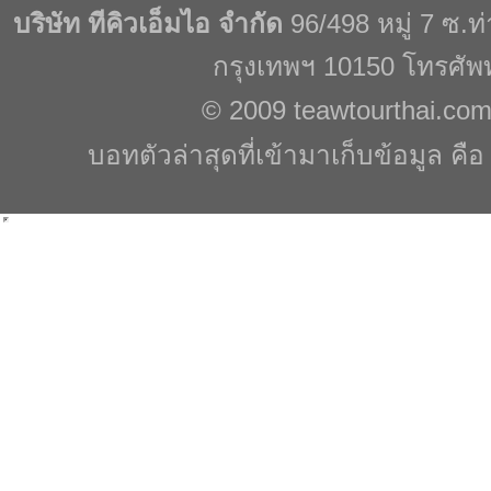
บริษัท ทีคิวเอ็มไอ จำกัด
96/498 หมู่ 7 ซ.
กรุงเทพฯ 10150 โทรศัพ
© 2009
teawtourthai.co
บอทตัวล่าสุดที่เข้ามาเก็บข้อมูล คื