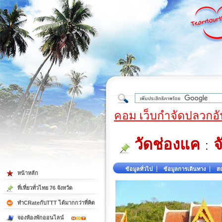
ใต้
คอม เว็บกำจัดปลวกอั
วัดช่องแค
จ
:
ข้อมูลทั่วไป
ข้อมูลการเดินทาง
สถ
หน้าหลัก
ที่เที่ยวทั่วไทย 76 จังหวัด
ทำCRateกับTTT ได้มากกว่าที่คิด
จองห้องพักออนไลน์