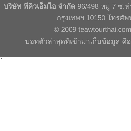
บริษัท ทีคิวเอ็มไอ จำกัด
96/498 หมู่ 7 ซ.
กรุงเทพฯ 10150 โทรศัพ
© 2009
teawtourthai.co
บอทตัวล่าสุดที่เข้ามาเก็บข้อมูล คื