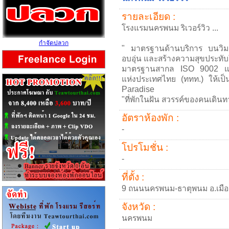
รายละเอียด :
โรงแรมนครพนม ริเวอร์วิว ...
กำจัดปลวก
" มาตรฐานด้านบริการ บนวิมาน
อบอุ่น และสร้างความสุขประท
มาตรฐานสากล ISO 9002 และเร
แห่งประเทศไทย (ททท.) ให้เ
Paradise
"ที่พักในฝัน สวรรค์ของคนเดินท
อัตราห้องพัก :
-
โปรโมชั่น :
-
ที่ตั้ง :
9 ถนนนครพนม-ธาตุพนม อ.เมื
จังหวัด :
นครพนม