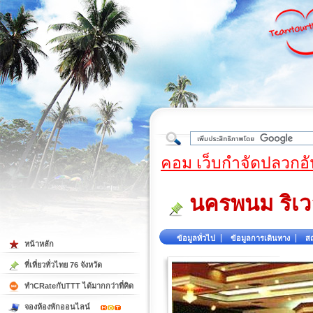
ใต้
คอม เว็บกำจัดปลวกอั
นครพนม ริเวอ
ข้อมูลทั่วไป
ข้อมูลการเดินทาง
สถ
หน้าหลัก
ที่เที่ยวทั่วไทย 76 จังหวัด
ทำCRateกับTTT ได้มากกว่าที่คิด
จองห้องพักออนไลน์