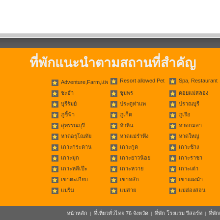
ที่พักแนะนำตามสถานที่สำคัญ
Resort allowed Pet
Spa, Restaurant
Adventure,Farm,แพ
ชะอำ
ชุมพร
ดอยแม่สลอง
บุรีรัมย์
ประตูท่าแพ
ปราณบุรี
ภูชี้ฟ้า
ภูเก็ต
ภูเรือ
สุพรรณบุรี
หัวหิน
หาดกมลา
หาดอรุโณทัย
หาดแม่รำพึง
หาดใหญ่
เกาะกระดาน
เกาะกูด
เกาะช้าง
เกาะมุก
เกาะยาวน้อย
เกาะราชา
เกาะหลีเป๊ะ
เกาะหวาย
เกาะเต่า
เขาตะเกียบ
เขาหลัก
เขาแผงม้า
แม่ริม
แม่สาย
แม่ฮ่องสอน
หน้าหลัก
ที่เที่ยวทั่วไทย 76 จังหวัด
ที่พัก โรงแรม รีสอร์ท
ที่พ
|
|
|