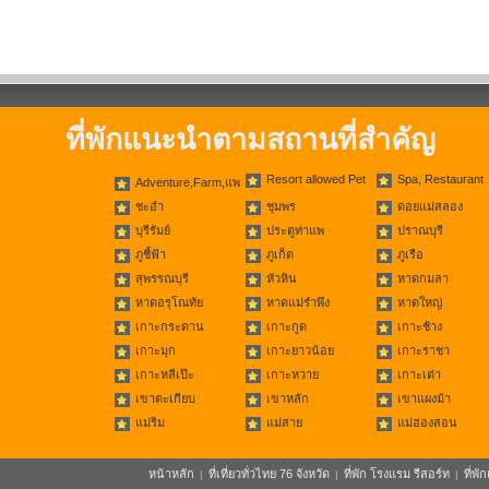
ที่พักแนะนำตามสถานที่สำคัญ
Resort allowed Pet
Spa, Restaurant
Adventure,Farm,แพ
ชะอำ
ชุมพร
ดอยแม่สลอง
บุรีรัมย์
ประตูท่าแพ
ปราณบุรี
ภูชี้ฟ้า
ภูเก็ต
ภูเรือ
สุพรรณบุรี
หัวหิน
หาดกมลา
หาดอรุโณทัย
หาดแม่รำพึง
หาดใหญ่
เกาะกระดาน
เกาะกูด
เกาะช้าง
เกาะมุก
เกาะยาวน้อย
เกาะราชา
เกาะหลีเป๊ะ
เกาะหวาย
เกาะเต่า
เขาตะเกียบ
เขาหลัก
เขาแผงม้า
แม่ริม
แม่สาย
แม่ฮ่องสอน
หน้าหลัก
ที่เที่ยวทั่วไทย 76 จังหวัด
ที่พัก โรงแรม รีสอร์ท
ที่พ
|
|
|