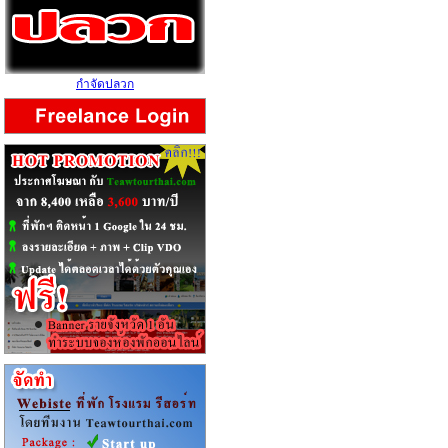
กำจัดปลวก