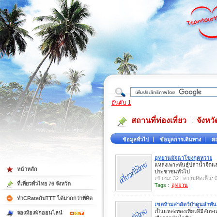
ใต้
อันดับ 1
สถานที่ท่องเที่ยว
จังห
:
ข้อมูลทั่วไป
ข้อมูลการเดินทาง
สถ
อุทยานมัจฉาโขงกุดหวาย
แหล่งเพาะพันธุ์ปลาน้ำจื
หน้าหลัก
ประชาชนทั่วไป
เข้าชม: 32 | ความคิดเห็น: 
ที่เที่ยวทั่วไทย 76 จังหวัด
Tags :
อุทยาน
ทำCRateกับTTT ได้มากกว่าที่คิด
เขตห้ามล่าสัตว์ป่าดูนลำพัน
เป็นแหล่งท่องเที่ยวที่มีล
จองห้องพักออนไลน์