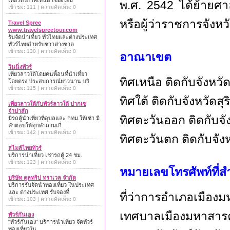
เที่ยวทั่วภาคเหนือ เชียงใหม่
พ.ศ. 2542 ได้ย้ายศาลา
เข้าชม: 111 | ความคิดเห็น: 0
หรือผู้ว่าราชการจังห
Travel Spree
www.travelspreetour.com
รับจัดนำเที่ยว ทั่วไทยและต่างประเทศ
ทัวร์ไทยสำหรับชาวต่างชาต
เข้าชม: 130 | ความคิดเห็น: 0
อาณาเขต
วินนิ่งทัวร์
เที่ยวลาวใต้โดยคนพื้อนที่นำเที่ยว
ทิศเหนือ ติดกับจังหวั
โดยตรง ประสบการณ์ยาวนาน บริ
เข้าชม: 115 | ความคิดเห็น: 0
ทิศใต้ ติดกับจังหวัดสุร
เที่ยวลาวใต้กับทัวร์ลาวใต้ ปากเซ
จำปาสัก
ทิศตะวันออก ติดกับจั
มีรถตู้นำเที่ยวที่อุบลและ กทม.ให้เช่า มี
คำตอบให้ทุกคำถามเกี่
เข้าชม: 142 | ความคิดเห็น: 0
ทิศตะวันตก ติดกับจั
สไมล์ไทยทัวร์
บริการนำเที่ยว เช่ารถตู้ 24 ชม.
เข้าชม: 123 | ความคิดเห็น: 0
หมายเลขโทรศัพท์ที่ส
บริษัท คูลทริป ทราเวล จำกัด
บริการรับจัดนำท่องเที่ยว ในประเทศ
และ ต่างประเทศ รับจองที่
ที่ว่าการอำเภอเมือง
เข้าชม: 103 | ความคิดเห็น: 0
เทศบาลเมืองมหาสารค
ทัวร์กันเอง
"ทัวร์กันเอง" บริการนำเที่ยว จัดทัวร์
ท่องเที่ยวใน