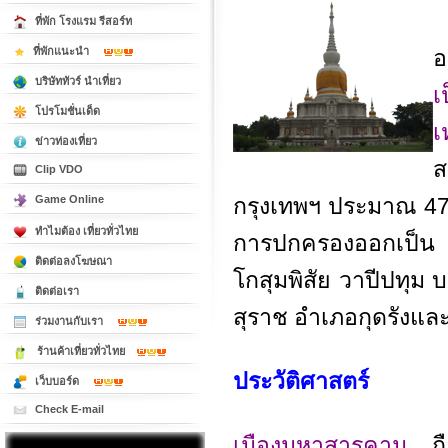
ที่พัก โรงแรม รีสอร์ท
ที่พักแนะนำ
อ
บริษัททัวร์ นำเที่ยว
เ
โปรโมชั่นเด็ด
เ
ข่าวท่องเที่ยว
ส
Clip VDO
Game Online
กรุงเทพฯ ประมาณ 475
ทำไมต้อง เที่ยวทั่วไทย
การปกครองออกเป็น
ติดต่อลงโฆษณา
โกสุมพิสัย วาปีปทุม 
ติดต่อเรา
สุราช อำเภอกุดรังแล
ร่วมงานกับเรา
ร้านค้าเที่ยวทั่วไทย
ประวัติศาสตร์
เว็บบอร์ด
Check E-mail
เมืองมหาสารคาม
ถ