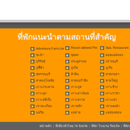
ที่พักแนะนำตามสถานที่สำคัญ
Resort allowed Pet
Spa, Restaurant
Adventure,Farm,แพ
ชะอำ
ชุมพร
ดอยแม่สลอง
บุรีรัมย์
ประตูท่าแพ
ปราณบุรี
ภูชี้ฟ้า
ภูเก็ต
ภูเรือ
สุพรรณบุรี
หัวหิน
หาดกมลา
หาดอรุโณทัย
หาดแม่รำพึง
หาดใหญ่
เกาะกระดาน
เกาะกูด
เกาะช้าง
เกาะมุก
เกาะยาวน้อย
เกาะราชา
เกาะหลีเป๊ะ
เกาะหวาย
เกาะเต่า
เขาตะเกียบ
เขาหลัก
เขาแผงม้า
แม่ริม
แม่สาย
แม่ฮ่องสอน
หน้าหลัก
ที่เที่ยวทั่วไทย 76 จังหวัด
ที่พัก โรงแรม รีสอร์ท
ที่พ
|
|
|