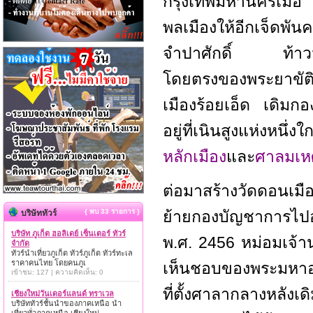
กรุงเทพมหานครเมื่
พลเมืองให้อีกเจ็ดพ
จำปาศักดิ์ ท้าวมห
โดยตรงของพระยาขัติย
เมืองร้อยเอ็ด เดิมก
อยู่ที่เนินสูงแห่งหน
หลักเมือง
และ
ศาลมเหศั
ต่อมาสร้างวัดดอนเมือ
{ พบ 33 รายการ }
ย้ายกองบัญชาการไปอย
บริษัททัวร์
บริษัท ภูเก็ต ฮอลิเดย์ เซ็นเตอร์ ทัวร์
พ.ศ. 2456 หม่อมเจ้
จำกัด
ทัวร์นำเที่ยวภูเก็ต ทัวร์ภูเก็ต ทัวร์ทะเล
ราคาคนไทย โดยคนภูเ
เห็นชอบของพระมหาอำม
เข้าชม: 127 | ความคิดเห็น: 0
ที่ตั้งศาลากลางหลัง
เชียงใหม่วันเดอร์แลนด์ ทราเวล
บริษัททัวร์ชั้นนำของภาคเหนือ นำ