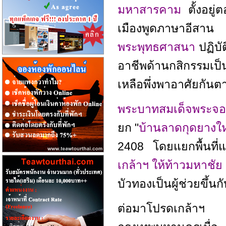
มหาสารคาม
ตั้งอย
เมืองพูดภาษาอีสา
พระพุทธศาสนา
ปฏิบั
อาชีพด้านกสิกรรมเป็น
เหลือพึ่งพาอาศัยกั
พระบาทสมเด็จพระจอมเ
ยก "
บ้านลาดกุดยางใ
2408 โดยแยกพื้นที่
เกล้าฯ ให้ท้าวมหาชัย
บัวทองเป็นผู้ช่วยขึ้นก
ต่อมาโปรดเกล้าฯ ใ