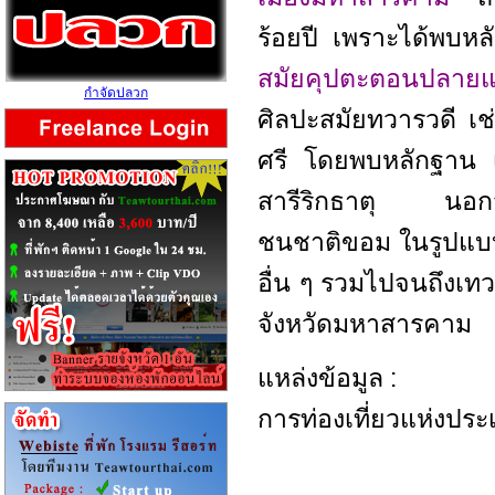
ร้อยปี เพราะได้พบหล
สมัย
คุปตะ
ตอนปลายแ
กำจัดปลวก
ศิลปะสมัยทวารวดี เช
ศรี โดยพบหลักฐาน เ
สารีริกธาตุ นอกจา
ชนชาติขอม ในรูปแบบสมั
อื่น ๆ รวมไปจนถึงเทว
จังหวัดมหาสารคาม
แหล่งข้อมูล :
การท่องเที่ยวแห่งประเ