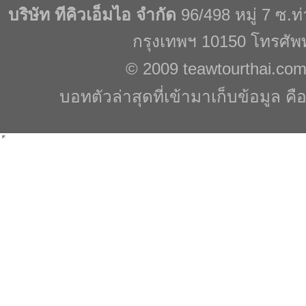
บริษัท ทีคิวเอ็มไอ จำกัด
96/498 หมู่ 7 ซ.
กรุงเทพฯ 10150 โทรศัพ
© 2009
teawtourthai.co
บอทตัวล่าสุดที่เข้ามาเก็บข้อมูล คื