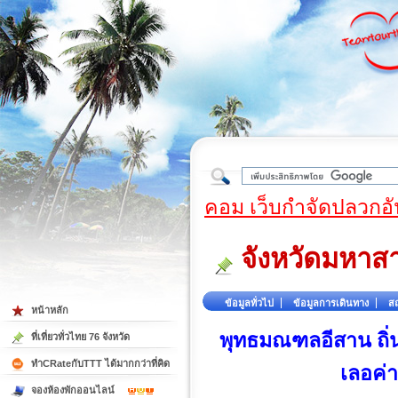
ใต้
คอม เว็บกำจัดปลวกอั
จังหวัดมหา
ข้อมูลทั่วไป
ข้อมูลการเดินทาง
สถ
หน้าหลัก
พุทธมณฑลอีสาน ถิ่
ที่เที่ยวทั่วไทย 76 จังหวัด
ทำCRateกับTTT ได้มากกว่าที่คิด
เลอค่
จองห้องพักออนไลน์