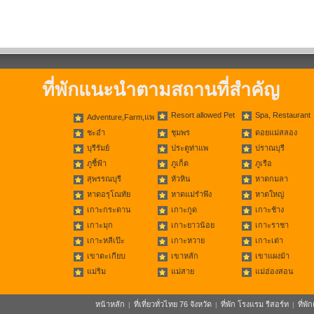
ที่พักแนะนำตามสถานที่สำคัญ
Resort allowed Pet
Spa, Restaurant
Adventure,Farm,แพ
ชะอำ
ชุมพร
ดอยแม่สลอง
บุรีรัมย์
ประตูท่าแพ
ปราณบุรี
ภูชี้ฟ้า
ภูเก็ต
ภูเรือ
สุพรรณบุรี
หัวหิน
หาดกมลา
หาดอรุโณทัย
หาดแม่รำพึง
หาดใหญ่
เกาะกระดาน
เกาะกูด
เกาะช้าง
เกาะมุก
เกาะยาวน้อย
เกาะราชา
เกาะหลีเป๊ะ
เกาะหวาย
เกาะเต่า
เขาตะเกียบ
เขาหลัก
เขาแผงม้า
แม่ริม
แม่สาย
แม่ฮ่องสอน
หน้าหลัก
ที่เที่ยวทั่วไทย 76 จังหวัด
ที่พัก โรงแรม รีสอร์ท
ที่พ
|
|
|