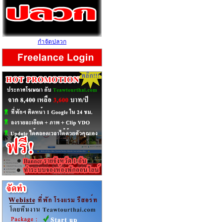
กำจัดปลวก