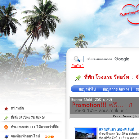
ใต้
อันดับ 1
ที่พัก โรงแรม รีสอร์ท
จ
:
ข้อมูลทั่วไป
ข้อมูลการเดินทาง
สถ
หน้าหลัก
ที่เที่ยวทั่วไทย 76 จังหวัด
ทำCRateกับTTT ได้มากกว่าที่คิด
สหายพันตา เดอะลีเจ้นด์
บ้านพักแบบโมเดิร์น (Mode
จองห้องพักออนไลน์
ห้องมีชื่อดังนี้ 1.เรือน ลอย