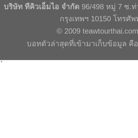
บริษัท ทีคิวเอ็มไอ จำกัด
96/498 หมู่ 7 ซ.
กรุงเทพฯ 10150 โทรศัพ
© 2009
teawtourthai.co
บอทตัวล่าสุดที่เข้ามาเก็บข้อมูล คื