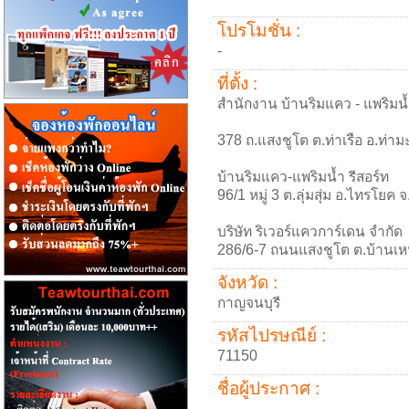
โปรโมชั่น :
-
ที่ตั้ง :
สำนักงาน บ้านริมแคว - แพริมน
378 ถ.แสงชูโต ต.ท่าเรือ อ.ท่า
บ้านริมแคว-แพริมน้ำ รีสอร์ท
96/1 หมู่ 3 ต.ลุ่มสุ่ม อ.ไทรโยค
บริษัท ริเวอร์แควการ์เดน จำกัด
286/6-7 ถนนแสงชูโต ต.บ้านเหน
จังหวัด :
กาญจนบุรี
รหัสไปรษณีย์ :
71150
ชื่อผู้ประกาศ :
-