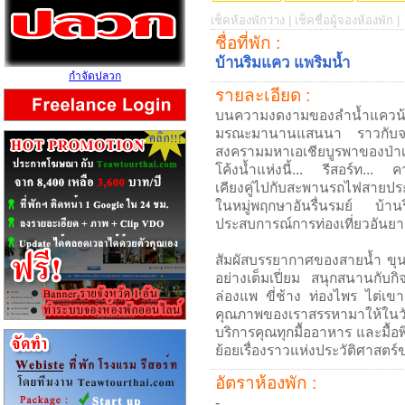
เช็คห้องพักว่าง |
เช็คชื่อผู้จองห้องพัก |
ชื่อที่พัก :
บ้านริมแคว แพริมน้ำ
กำจัดปลวก
รายละเอียด :
บนความงดงามของลำน้ำแควน้อย
มรณะมานานแสนนา ราวกับจะบอกเ
สงครามมหาเอเชียบูรพาของป่า
โค้งน้ำแห่งนี้... รีสอร์ท... 
เคียงคู่ไปกับสะพานรถไฟสายปร
ในหมู่พฤกษาอันรื่นรมย์ บ้านริ
ประสบการณ์การท่องเที่ยวอันยา
สัมผัสบรรยากาศของสายน้ำ ขุนเ
อย่างเต็มเปี่ยม สนุกสนานกั
ล่องแพ ขี่ช้าง ท่องไพร ไต่เขา
คุณภาพของเราสรรหามาให้ในวัน
บริการคุณทุกมื้ออาหาร และมื้อ
ย้อยเรื่องราวแห่งประวัติศาสตร
อัตราห้องพัก :
-