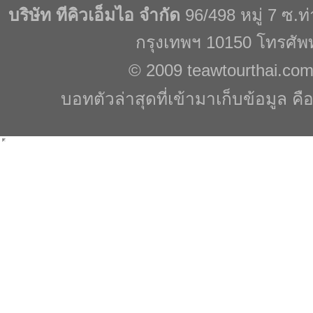
บริษัท ทีคิวเอ็มไอ จำกัด
96/498 หมู่ 7 ซ.
กรุงเทพฯ 10150 โทรศัพ
© 2009
teawtourthai.co
บอทตัวล่าสุดที่เข้ามาเก็บข้อมูล คื