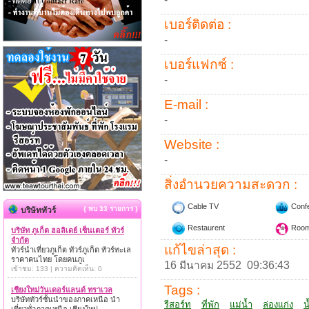
เบอร์ติดต่อ :
-
เบอร์แฟกซ์ :
-
E-mail :
-
Website :
-
สิ่งอำนวยความสะดวก :
Cable TV
Conf
{ พบ 33 รายการ }
บริษัททัวร์
Restaurent
Room
บริษัท ภูเก็ต ฮอลิเดย์ เซ็นเตอร์ ทัวร์
จำกัด
แก้ไขล่าสุด :
ทัวร์นำเที่ยวภูเก็ต ทัวร์ภูเก็ต ทัวร์ทะเล
ราคาคนไทย โดยคนภูเ
16 มีนาคม 2552 09:36:43
เข้าชม: 133 | ความคิดเห็น: 0
Tags :
เชียงใหม่วันเดอร์แลนด์ ทราเวล
บริษัททัวร์ชั้นนำของภาคเหนือ นำ
รีสอร์ท
ที่พัก
แม่น้ำ
ล่องแก่ง
น