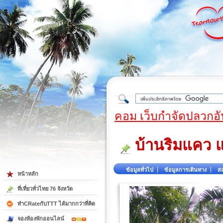
ใต้
คอม เว็บกำจัดปลวกอั
บ้านริมแคว แ
ข้อมูลทั่วไป
ข้อมูลการเดินทาง
สถ
หน้าหลัก
ที่เที่ยวทั่วไทย 76 จังหวัด
ทำCRateกับTTT ได้มากกว่าที่คิด
จองห้องพักออนไลน์