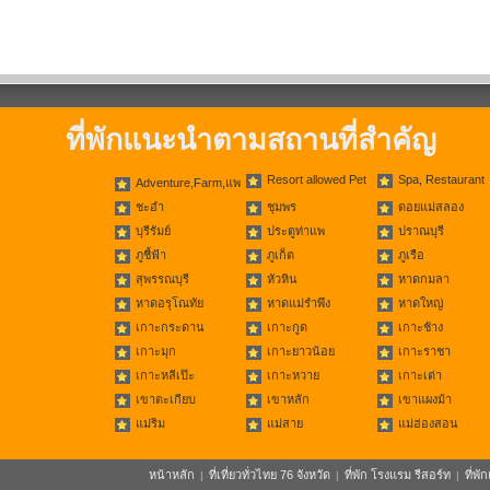
ที่พักแนะนำตามสถานที่สำคัญ
Resort allowed Pet
Spa, Restaurant
Adventure,Farm,แพ
ชะอำ
ชุมพร
ดอยแม่สลอง
บุรีรัมย์
ประตูท่าแพ
ปราณบุรี
ภูชี้ฟ้า
ภูเก็ต
ภูเรือ
สุพรรณบุรี
หัวหิน
หาดกมลา
หาดอรุโณทัย
หาดแม่รำพึง
หาดใหญ่
เกาะกระดาน
เกาะกูด
เกาะช้าง
เกาะมุก
เกาะยาวน้อย
เกาะราชา
เกาะหลีเป๊ะ
เกาะหวาย
เกาะเต่า
เขาตะเกียบ
เขาหลัก
เขาแผงม้า
แม่ริม
แม่สาย
แม่ฮ่องสอน
หน้าหลัก
ที่เที่ยวทั่วไทย 76 จังหวัด
ที่พัก โรงแรม รีสอร์ท
ที่พ
|
|
|