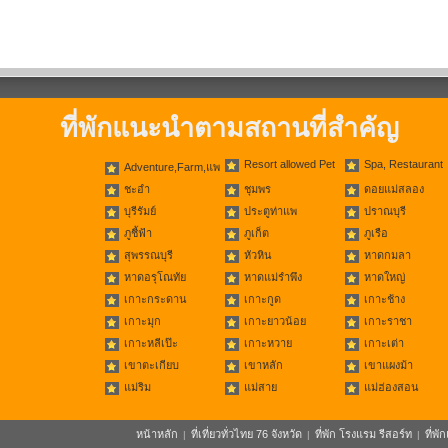
ที่พักแนะนำตามสถานที่สำคัญ
Resort allowed Pet
Spa, Restaurant
Adventure,Farm,แพ
ชะอำ
ชุมพร
ดอยแม่สลอง
บุรีรัมย์
ประตูท่าแพ
ปราณบุรี
ภูชี้ฟ้า
ภูเก็ต
ภูเรือ
สุพรรณบุรี
หัวหิน
หาดกมลา
หาดอรุโณทัย
หาดแม่รำพึง
หาดใหญ่
เกาะกระดาน
เกาะกูด
เกาะช้าง
เกาะมุก
เกาะยาวน้อย
เกาะราชา
เกาะหลีเป๊ะ
เกาะหวาย
เกาะเต่า
เขาตะเกียบ
เขาหลัก
เขาแผงม้า
แม่ริม
แม่สาย
แม่ฮ่องสอน
หน้าหลัก
ที่เที่ยวทั่วไทย 76 จังหวัด
ที่พัก โรงแรม รีสอร์ท
ที่พ
|
|
|