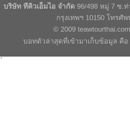
บริษัท ทีคิวเอ็มไอ จำกัด
96/498 หมู่ 7 ซ.
กรุงเทพฯ 10150 โทรศัพ
© 2009
teawtourthai.co
บอทตัวล่าสุดที่เข้ามาเก็บข้อมูล คื