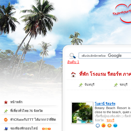
ใต้
อันดับ 1
ที่พัก โรงแรม รีสอร์ท ภ
จันทบุรี
ชลบุรี
หน้าหลัก
โบตานี่ รีสอร์ท
Botany Beach Resort is i
ที่เที่ยวทั่วไทย 76 จังหวัด
close to the beach, quiet 
เช็คชื่อผู้จองห้องพัก | เช็
ทำCRateกับTTT ได้มากกว่าที่คิด
จังหวัด :
ชลบุรี
จองห้องพักออนไลน์