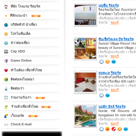
บุญชื่น รีสอร์ท
ที่พัก โรงแรม รีสอร์ท
รีสอร์ทเปิดใหม่ กับบรรยา
ล้านพัทยา ไม่ไกลจากท่าเร
ที่พักแนะนำ
เช็คชื่อผู้จองห้องพัก | เช็
จังหวัด :
ชลบุรี
บริษัททัวร์ นำเที่ยว
โปรโมชั่นเด็ด
ซันเซ็ทวิลเลจ บีช รีสอร์ท
ข่าวท่องเที่ยว
Sunset Village Resort Hot
beauty of Sunset Village, 
Clip VDO
เช็คชื่อผู้จองห้องพัก | เช็
จังหวัด :
ชลบุรี
Game Online
ทำไมต้อง เที่ยวทั่วไทย
ลมทะเล รีสอร์ท
บ้านพักสไตล์รีสอร์ทเปิดใ
ติดต่อลงโฆษณา
จากท่าเรือเพียง 400 เมตร
เช็คชื่อผู้จองห้องพัก | เช็
ติดต่อเรา
จังหวัด :
ชลบุรี
ร่วมงานกับเรา
นอดิก ฮิลล์ รีสอร์ท
ร้านค้าเที่ยวทั่วไทย
Nordic Hill Resorts of
bungalows for rent with ful
เว็บบอร์ด
เช็คชื่อผู้จองห้องพัก | เช็
จังหวัด :
ชลบุรี
Check E-mail