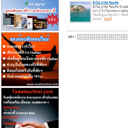
ทิวไผ่ ปาร์ค รีสอร์ท
ทิวไผ่ ปาร์ค รีสอร์ท บ้าน
กว่า 2 ไร่ ในบรรยากาศส
เช็คชื่อผู้จองห้องพัก | เช็
จังหวัด :
ชลบุรี
หน้า :
1
2
3
4
5
6
7
8