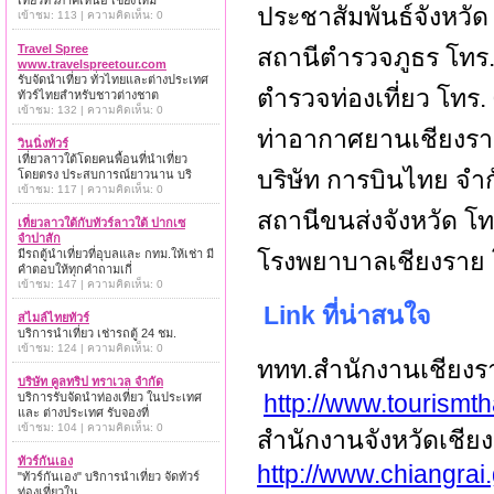
เที่ยวทั่วภาคเหนือ เชียงใหม่
ประชาสัมพันธ์จังหวัด
เข้าชม: 113 | ความคิดเห็น: 0
Travel Spree
สถานีตำรวจภูธร โทร
www.travelspreetour.com
รับจัดนำเที่ยว ทั่วไทยและต่างประเทศ
ตำรวจท่องเที่ยว โทร.
ทัวร์ไทยสำหรับชาวต่างชาต
เข้าชม: 132 | ความคิดเห็น: 0
ท่าอากาศยานเชียงรา
วินนิ่งทัวร์
เที่ยวลาวใต้โดยคนพื้อนที่นำเที่ยว
บริษัท การบินไทย จำ
โดยตรง ประสบการณ์ยาวนาน บริ
เข้าชม: 117 | ความคิดเห็น: 0
สถานีขนส่งจังหวัด โ
เที่ยวลาวใต้กับทัวร์ลาวใต้ ปากเซ
จำปาสัก
มีรถตู้นำเที่ยวที่อุบลและ กทม.ให้เช่า มี
โรงพยาบาลเชียงราย 
คำตอบให้ทุกคำถามเกี่
เข้าชม: 147 | ความคิดเห็น: 0
Link ที่น่าสนใจ
สไมล์ไทยทัวร์
บริการนำเที่ยว เช่ารถตู้ 24 ชม.
เข้าชม: 124 | ความคิดเห็น: 0
ททท.สำนักงานเชียงร
บริษัท คูลทริป ทราเวล จำกัด
http://www.tourismth
บริการรับจัดนำท่องเที่ยว ในประเทศ
และ ต่างประเทศ รับจองที่
เข้าชม: 104 | ความคิดเห็น: 0
สำนักงานจังหวัดเชีย
ทัวร์กันเอง
http://www.chiangrai.
"ทัวร์กันเอง" บริการนำเที่ยว จัดทัวร์
ท่องเที่ยวใน