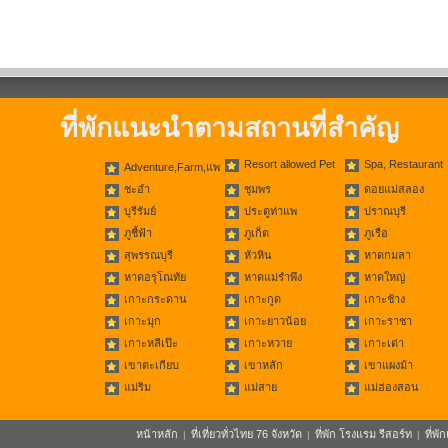
ที่พักแนะนำตามสถานที่สำคัญ
Resort allowed Pet
Spa, Restaurant
Adventure,Farm,แพ
ชะอำ
ชุมพร
ดอยแม่สลอง
บุรีรัมย์
ประตูท่าแพ
ปราณบุรี
ภูชี้ฟ้า
ภูเก็ต
ภูเรือ
สุพรรณบุรี
หัวหิน
หาดกมลา
หาดอรุโณทัย
หาดแม่รำพึง
หาดใหญ่
เกาะกระดาน
เกาะกูด
เกาะช้าง
เกาะมุก
เกาะยาวน้อย
เกาะราชา
เกาะหลีเป๊ะ
เกาะหวาย
เกาะเต่า
เขาตะเกียบ
เขาหลัก
เขาแผงม้า
แม่ริม
แม่สาย
แม่ฮ่องสอน
หน้าหลัก
ที่เที่ยวทั่วไทย 76 จังหวัด
ที่พัก โรงแรม รีสอร์ท
ที่พ
|
|
|