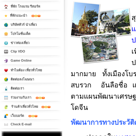
ที่พัก โรงแรม รีสอร์ท
ที่พักแนะนำ
ส
บริษัททัวร์ นำเที่ยว
แ
โปรโมชั่นเด็ด
ป
ข่าวท่องเที่ยว
เ
Clip VDO
Game Online
ป
ทำไมต้อง เที่ยวทั่วไทย
มากมาย ทั้งเมืองโบร
ติดต่อลงโฆษณา
สบรวก อันลือชื่อ แ
ติดต่อเรา
ตามแผนพัฒนาเศรษฐก
ร่วมงานกับเรา
โดจีน
ร้านค้าเที่ยวทั่วไทย
เว็บบอร์ด
พัฒนาการทางประวัติ
Check E-mail