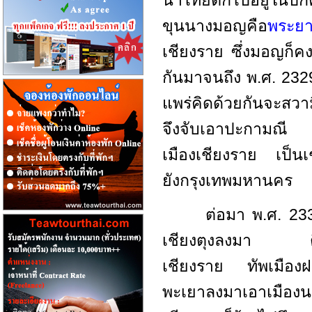
นาไทยตกไปอยู่ในปก
ขุนนางมอญคือ
พระยา
เชียงราย ซึ่งมอญก็ค
กันมาจนถึง พ.ศ. 232
แพร่คิดด้วยกันจะสวาม
จึงจับเอาปะกามณี แม
เมืองเชียงราย เป็น
ยังกรุงเทพมหานคร
ต่อมา พ.ศ. 2330
เชียงตุงลงมา ตีได
เชียงราย ทัพเมืองฝา
พะเยาลงมาเอาเมืองน