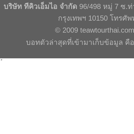
บริษัท ทีคิวเอ็มไอ จำกัด
96/498 หมู่ 7 ซ.
กรุงเทพฯ 10150 โทรศัพ
© 2009
teawtourthai.co
บอทตัวล่าสุดที่เข้ามาเก็บข้อมูล คื