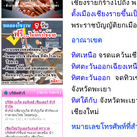
เชียงรายก็ร้างไปถึง 
ตั้งเมืองเชียงรายขึ้นเ
พระราชบัญญัติยกเมือง
อาณาเขต
ทิศเหนือ
จรดแคว้นเชี
ทิศตะวันออกเฉียงเหน
ทิศตะวันออก
จดทิวเข
จังหวัดพะเยา
{ พบ 33 รายการ }
บริษัททัวร์
ทิศใต้กับ
จังหวัดพะเยา
บริษัท ภูเก็ต ฮอลิเดย์ เซ็นเตอร์ ทัวร์
จำกัด
เชียงใหม่
ทัวร์นำเที่ยวภูเก็ต ทัวร์ภูเก็ต ทัวร์ทะเล
ราคาคนไทย โดยคนภูเ
เข้าชม: 132 | ความคิดเห็น: 0
หมายเลขโทรศัพท์ที่ส
เชียงใหม่วันเดอร์แลนด์ ทราเวล
บริษัททัวร์ชั้นนำของภาคเหนือ นำ