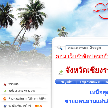
ใต้
คอม เว็บกำจัดปลวกอั
จังหวัดเชียง
ข้อมูลทั่วไป
ข้อมูลการเดินทาง
สถ
หน้าหลัก
เหนือส
ที่เที่ยวทั่วไทย 76 จังหวัด
ทำCRateกับTTT ได้มากกว่าที่คิด
ชายแดนสามแผ่นดิ
จองห้องพักออนไลน์